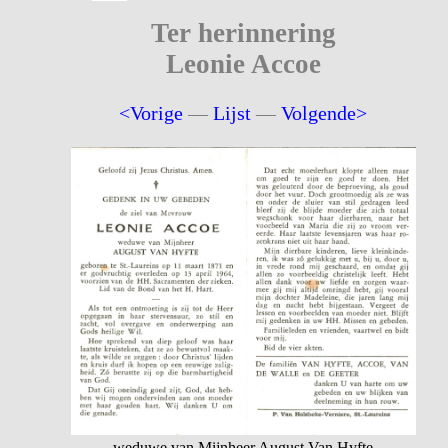
Ter herinnering
Leonie Accoe
<Vorige
—
Lijst
—
Volgende>
weduwe van Mijnheer August Van Hyfte