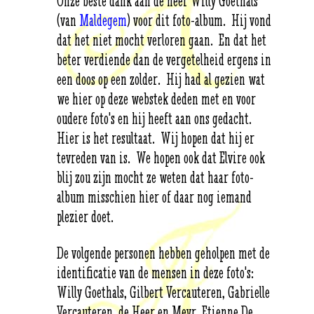
Onze beste dank aan de heer Willy Goethals
(van
Maldegem
) voor dit foto-album. Hij vond
dat het niet mocht ver­loren gaan. En dat het
beter verdiende dan de vergetelheid ergens in
een doos op een zolder. Hij had al gezien wat
we hier op deze webstek deden met en voor
oudere foto's en hij heeft aan ons gedacht.
Hier is het resultaat. Wij hopen dat hij er
tevreden van is. We hopen ook dat Elvire ook
blij zou zijn mocht ze weten dat haar foto-
album misschien hier of daar nog iemand
plezier doet.
De volgende personen hebben geholpen met de
identificatie van de mensen in deze foto's:
Willy Goethals, Gilbert Vercauteren, Gabrielle
Vercauteren, de Heer en Mevr. Etienne De