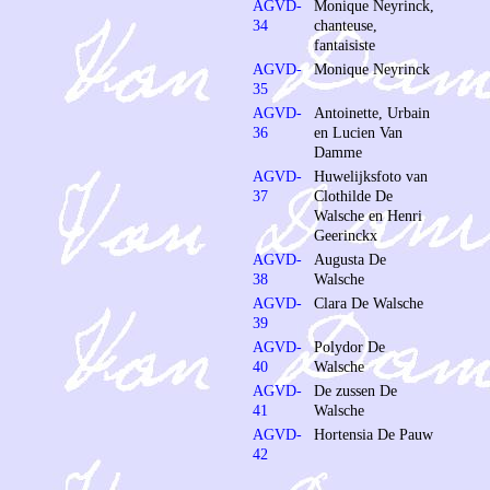
AGVD-
Monique Neyrinck,
34
chanteuse,
fantaisiste
AGVD-
Monique Neyrinck
35
AGVD-
Antoinette, Urbain
36
en Lucien Van
Damme
AGVD-
Huwelijksfoto van
37
Clothilde De
Walsche en Henri
Geerinckx
AGVD-
Augusta De
38
Walsche
AGVD-
Clara De Walsche
39
AGVD-
Polydor De
40
Walsche
AGVD-
De zussen De
41
Walsche
AGVD-
Hortensia De Pauw
42