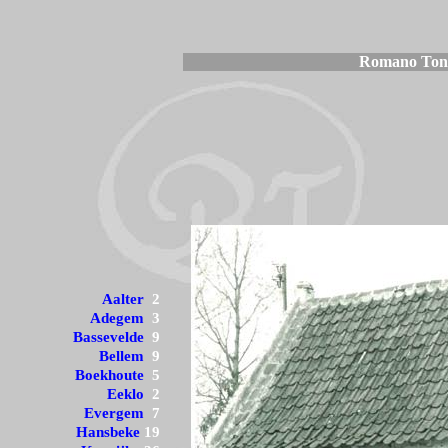
Romano Tonda
Aalter
2
Adegem
3
Bassevelde
9
Bellem
9
Boekhoute
5
Eeklo
2
Evergem
7
Hansbeke
19