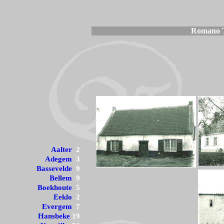
Romano To
Aalter
2
Adegem
3
Bassevelde
9
Bellem
9
Boekhoute
5
Eeklo
2
Evergem
7
Hansbeke
19