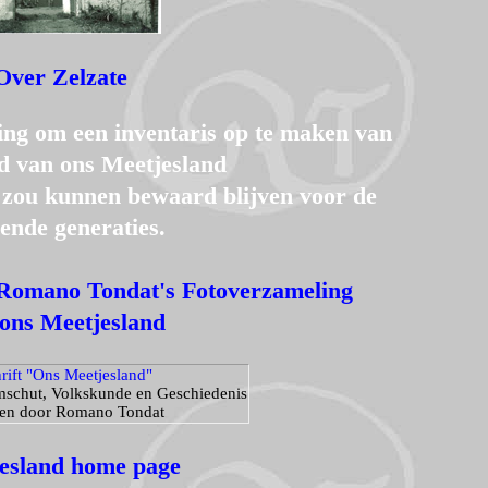
Over Zelzate
ing om een inventaris op te maken van
ed van ons Meetjesland
n zou kunnen bewaard blijven voor de
nde generaties.
Romano Tondat's Fotoverzameling
ons Meetjesland
hrift "Ons Meetjesland"
emschut, Volkskunde en Geschiedenis
ven door Romano Tondat
esland home page