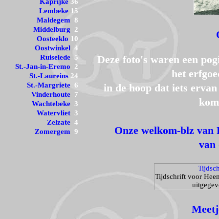
Kaprijke
36
Lembeke
15
Maldegem
8
Middelburg
2
Oosteeklo
10
Oostwinkel
4
Ruiselede
5
Deze foto's waren een pog
St.-Jan-in-Eremo
2
het erfgo
St.-Laureins
24
St.-Margriete
6
in de hoop dat iets erva
Vinderhoute
7
kome
Wachtebeke
3
Watervliet
3
Zelzate
4
Onze welkom-blz van 
Zomergem
9
van 
Tijdsc
Tijdschrift voor He
uitgege
Meetj