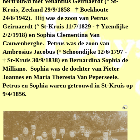
hertrouwd met Venantius Geirnaerdt (° St-
Kruis, Zeeland 29/9/1858 - † Boekhoute
24/6/1942). Hij was de zoon van Petrus
Geirnaerdt (° St-Kruis 11/7/1829 - † Yzendijke
2/2/1918) en Sophia Clementina Van
Cauwenberghe. Petrus was de zoon van
Ambrosius Jacobus (° Schoondijke 12/6/1797 -
† St-Kruis 30/9/1838) en Bernardina Sophia de
Milliano. Sophia was de dochter van Pieter
Joannes en Maria Theresia Van Peperseele.
Petrus en Sophia waren getrouwd in St-Kruis op
9/4/1856.