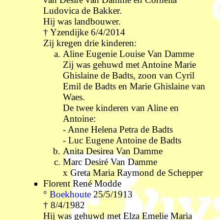
Ludovica de Bakker.
Hij was landbouwer.
† Yzendijke 6/4/2014
Zij kregen drie kinderen:
Aline Eugenie Louise Van Damme
Zij was gehuwd met Antoine Marie
Ghislaine de Badts, zoon van Cyril
Emil de Badts en Marie Ghislaine van
Waes.
De twee kinderen van Aline en
Antoine:
- Anne Helena Petra de Badts
- Luc Eugene Antoine de Badts
Anita Desirea Van Damme
Marc Desiré Van Damme
x Greta Maria Raymond de Schepper
Florent René Modde
°
Boekhoute
25/5/1913
† 8/4/1982
Hij was gehuwd met Elza Emelie Maria