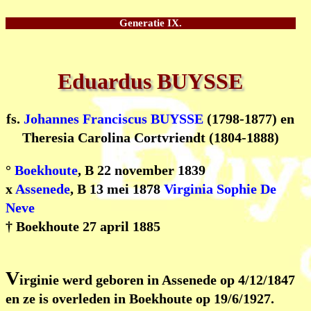
Generatie IX.
Eduardus BUYSSE
fs.
Johannes Franciscus BUYSSE
(1798-1877) en
Theresia Carolina Cortvriendt (1804-1888)
°
Boekhoute
, B 22 november 1839
x
Assenede
, B 13 mei 1878
Virginia Sophie De
Neve
† Boekhoute 27 april 1885
V
irginie werd geboren in Assenede op 4/12/1847
en ze is overleden in Boekhoute op 19/6/1927.