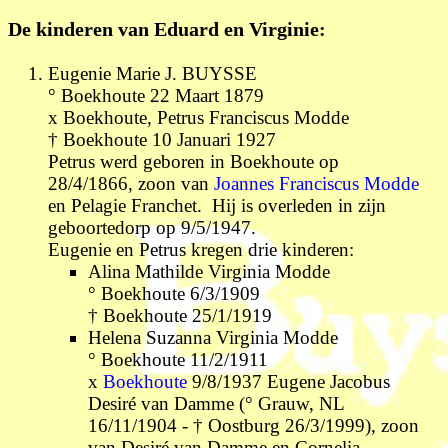
De kinderen van Eduard en Virginie:
E
ugenie Marie J. BUYSSE
° Boekhoute 22 Maart 1879
x Boekhoute, Petrus Franciscus Modde
† Boekhoute 10 Januari 1927
Petrus werd geboren in Boekhoute op
28/4/1866, zoon van
Joannes Franciscus Modde
en Pelagie Franchet. Hij is overleden in zijn
geboortedorp op 9/5/1947.
Eugenie en Petrus kregen drie kinderen:
Alina Mathilde Virginia Modde
° Boekhoute 6/3/1909
† Boekhoute 25/1/1919
H
elena Suzanna Virginia Modde
° Boekhoute 11/2/1911
x
Boekhoute
9/8/1937 Eugene Jacobus
Desiré van Damme (° Grauw, NL
16/11/1904 - † Oostburg 26/3/1999), zoon
van Desiré van Damme en Cornelia