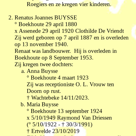
Roegiers en ze kregen vier kinderen.
R
enatus Joannes BUYSSE
° Boekhoute 29 april 1880
x Assenede 29 april 1920 Clothilde De Vriendt
Zij werd geboren op 7 april 1887 en is overleden
op 13 november 1940.
Renaat was landbouwer. Hij is overleden in
Boekhoute op 8 September 1953.
Zij kregen twee dochters:
Anna Buysse
° Boekhoute 4 maart 1923
Zij was receptioniste O. L. Vrouw ten
Doorn op rust.
† Wachtebeke 14/11/2023.
M
aria Buysse
° Boekhoute 13 september 1924
x 5/10/1949 Raymond
V
an Driessen
(° 5/10/1922 - † 30/3/1991)
† Ertvelde 23/10/2019