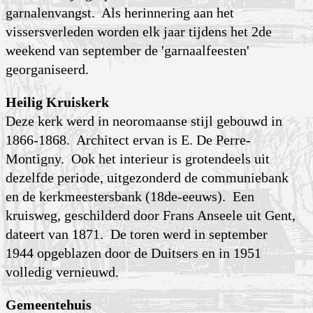
garnalenvangst. Als herin­nering aan het
vissersverleden worden elk jaar tijdens het 2de
weekend van september de 'garnaal­feesten'
georganiseerd.
Heilig Kruiskerk
Deze kerk werd in neoromaanse stijl gebouwd in
1866-1868. Architect ervan is E. De Perre-
Montigny. Ook het interieur is grotendeels uit
dezelfde periode, uitgezonderd de communiebank
en de kerkmeestersbank (18de-eeuws). Een
kruisweg, geschilderd door Frans Anseele uit Gent,
dateert van 1871. De toren werd in september
1944 opgeblazen door de Duitsers en in 1951
volledig vernieuwd.
Gemeentehuis