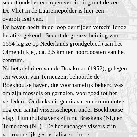
sedert oudsher een open verbinding met de zee.
De Vliet in de Laureinepolder is hier een
overblijfsel van.
De haven heeft in de loop der tijden verschillende
locaties gekend. Sedert de grens­schei­ding van
1664 lag ze op Nederlands grondgebied (aan het
Olmendijkje), ca. 2,5 km ten noordoosten van het
centrum.
Na het afsluiten van de Braakman (1952), gelegen
ten westen van Terneuzen, behoorde de
Boekhoutse haven, die voornamelijk bekend was
om zijn mossels en garnalen, voorgoed tot het
verleden. Ondanks dit gemis varen er momenteel
nog een aantal vissersschepen onder Boekhoutse
vlag. Hun thuishavens zijn nu Breskens (Nl.) en
Terneuzen (Nl.). De heden­daagse vissers zijn
voornamelijk gespecialiseerd in de