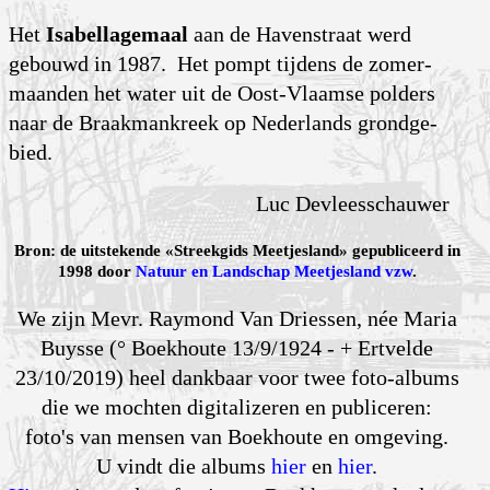
Het
Isabellagemaal
aan de Havenstraat werd
gebouwd in 1987. Het pompt tijdens de zomer­
maanden het water uit de Oost-Vlaamse polders
naar de Braak­mankreek op Nederlands grond­ge­
bied.
Luc Devleesschauwer
Bron: de uitstekende «Streekgids Meetjesland» gepubliceerd in
1998 door
Natuur en Landschap Meetjesland vzw
.
We zijn Mevr. Raymond Van Driessen, née Maria
Buysse (° Boekhoute 13/9/1924 - + Ertvelde
23/10/2019) heel dankbaar voor twee foto-albums
die we mochten digitalizeren en publiceren:
foto's van mensen van Boekhoute en omgeving.
U vindt die albums
hier
en
hier
.