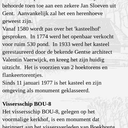
behoorde toen toe aan een zekere Jan Sloeven uit
Gent. Aanvankelijk zal het een herenhoeve
geweest zijn.
Vanaf 1580 wordt pas over het 'kasteelhof'
gesproken. In 1774 werd het
openbaar verkocht
voor ruim 530 pond. In 1933 werd het kasteel
gerestaureerd door de bekende Gentse architect
Valentin Vaerwijck, en kreeg het zijn huidig
uitzicht. Het is voorzien van 2 hoek­torens en
flankeer­torentjes.
Sinds 11 januari 1977 is het kasteel en zijn
omgeving als monument geklasseerd.
Vissersschip BOU-8
Het vissersschip BOU-8, gelegen op het
voormalige kerkhof, is een monument dat
herinnert aan het vissersverleden van Boekhoute.