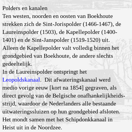
Polders en kanalen
Ten westen, noorden en oosten van Boekhoute
strekken zich de Sint-Jorispolder (1466-1467), de
Laureinspolder (1503), de Kapellepolder (1400-
1401) en de Sint-Janspolder (1519-1520) uit.
Alleen de Kapel­lepolder valt volledig binnen het
grondgebied van Boekhoute, de andere slechts
gedeel­telijk.
In de Laureinspolder ontspringt het
Leopoldskanaal
. Dit afwate­rings­kanaal werd
medio vorige eeuw [kort na 1854] gegraven, als
direct gevolg van de Belgische onafhan­kelijk­heids­
strijd, waardoor de Neder­landers alle bestaande
uitwate­rings­sluizen op hun grond­gebied afsloten.
Het mondt samen met het Schip­donk­kanaal in
Heist uit in de Noordzee.