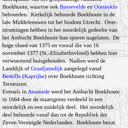
Boekhoute, waartoe ook
Bassevelde
en
Oosteeklo
behoorden. Kerkelijk behoorde Boekhoute in de
late Middel­eeuwen tot het bisdom Utrecht. Over­
stro­mingen hebben in het noorde­lijk gedeelte van
het Ambacht Boekhoute hun sporen nagelaten. De
hoge vloed van 1375 en vooral die van 16
november 1377 (St.-Elisabeths­vloed) hebben hier
verwoestend huis­ge­houden. Nadien werd de
Landdijk of
Graafjansdijk
aangelegd vanaf
Bentille
(
Kaprijke
) over Boekhoute richting
Terneuzen.
Evenals in
Assenede
werd het Ambacht Boekhoute
in 1664 door de staatsgrens verdeeld in een
noordelijk en een zuidelijk deel. Het noor­delijk
deel behoorde vanaf dan tot de Republiek der
Zeven Verenigde Neder­landen. Boekhoute bezat