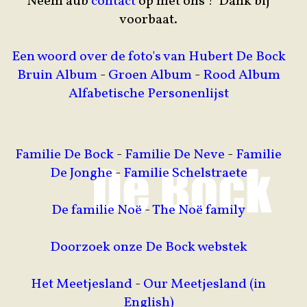
Neem aub
contact
op met ons ! Dank bij
voorbaat.
Een woord over de foto's van Hubert De Bock
Bruin Album
-
Groen Album
-
Rood Album
Alfabetische Personenlijst
Familie De Bock
-
Familie De Neve
-
Familie
De Jonghe
-
Familie Schelstraete
De familie Noë
-
The Noë family
Doorzoek onze De Bock webstek
Het Meetjesland
-
Our Meetjesland (in
English)