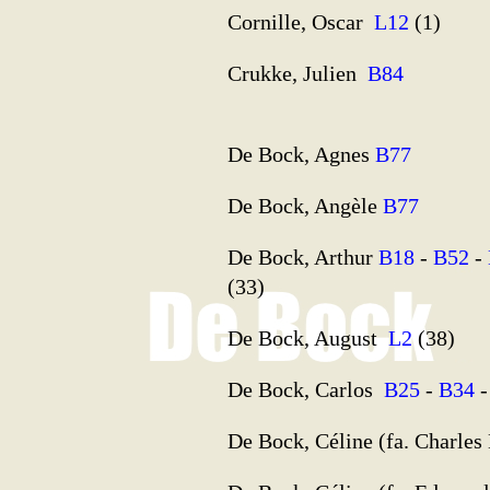
Cornille, Oscar
L12
(1)
Crukke, Julien
B84
De Bock, Agnes
B77
De Bock, Angèle
B77
De Bock, Arthur
B18
-
B52
-
(33)
De Bock, August
L2
(38)
De Bock, Carlos
B25
-
B34
De Bock, Céline (fa. Charle