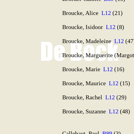
Broucke, Alice
L12
(21)
Broucke, Isidoor
L12
(8)
Broucke, Madeleine
L12
(47
Broucke, Marguerite (Margo
Broucke, Marie
L12
(16)
Broucke, Maurice
L12
(15)
Broucke, Rachel
L12
(29)
Broucke, Suzanne
L12
(48)
Callebaut, Paul
B89
(3)