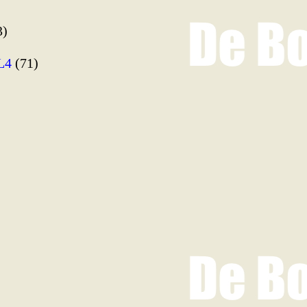
3)
L4
(71)