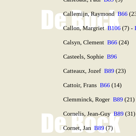
Callemijn, Raymond
B66
(2
Callon, Margriet
B106
(7) -
Calsyn, Clement
B66
(24)
Casteels, Sophie
B96
Catteaux, Jozef
B89
(23)
Cattoir, Frans
B66
(14)
Clemminck, Roger
B89
(21)
Cornelis, Jean-Guy
B89
(31)
Cornet, Jan
B89
(7)