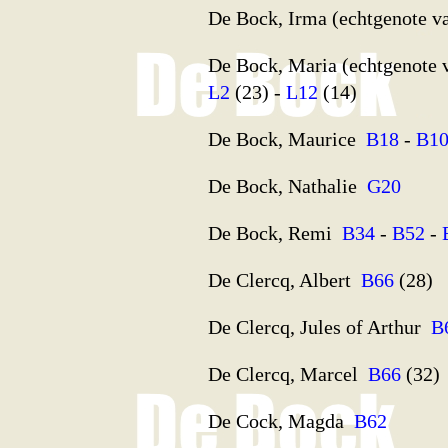
De Bock, Irma (echtgenote 
De Bock, Maria (echtgenote 
L2
(23) -
L12
(14)
De Bock, Maurice
B18
-
B1
De Bock, Nathalie
G20
De Bock, Remi
B34
-
B52
-
De Clercq, Albert
B66
(28)
De Clercq, Jules of Arthur
B
De Clercq, Marcel
B66
(32)
De Cock, Magda
B62