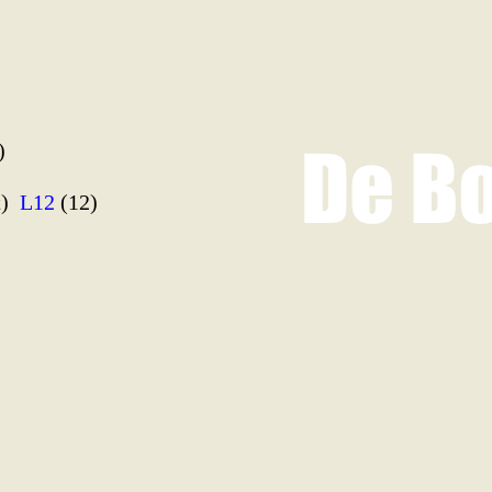
)
t)
L12
(12)