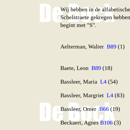
Wij hebben in de alfabetisch
Schelstraete gekregen hebbe
begint met "S".
Aelterman, Walter
B89
(1)
Baete, Leon
B89
(18)
Bassleer, Maria
L4
(54)
Bassleer, Margriet
L4
(83)
Bassleer, Omer
B66
(19)
Beckaert, Agnes
B106
(3)