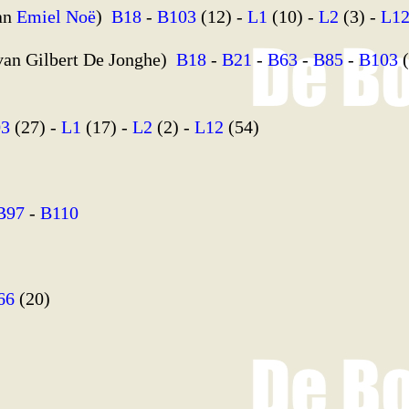
van
Emiel Noë
)
B18
-
B103
(12) -
L1
(10) -
L2
(3) -
L1
van Gilbert De Jonghe)
B18
-
B21
-
B63
-
B85
-
B103
(
03
(27) -
L1
(17) -
L2
(2) -
L12
(54)
B97
-
B110
66
(20)