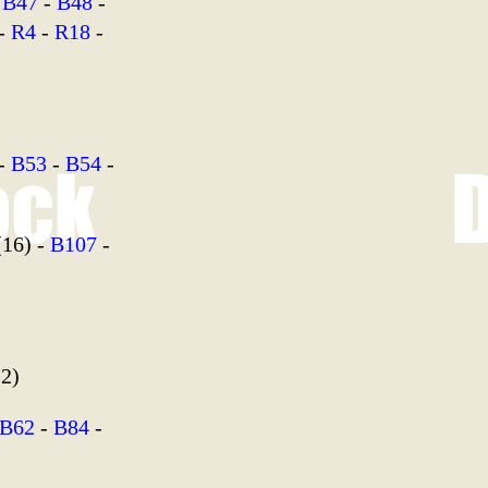
-
B47
-
B48
-
 -
R4
-
R18
-
-
B53
-
B54
-
16) -
B107
-
2)
B62
-
B84
-