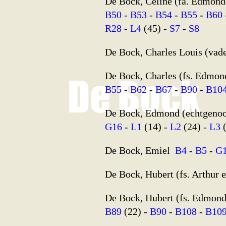
De Bock, Céline (fa. Edmon
B50
-
B53
-
B54
-
B55
-
B60
R28
-
L4
(45) -
S7
-
S8
De Bock, Charles Louis (vad
De Bock, Charles (fs. Edmon
B55
-
B62
-
B67
-
B90
-
B10
De Bock, Edmond (echtgenoo
G16
-
L1
(14) -
L2
(24) -
L3
(
De Bock, Emiel
B4
-
B5
-
G
De Bock, Hubert (fs. Arthur 
De Bock, Hubert (fs. Edmond
B89
(22) -
B90
-
B108
-
B10