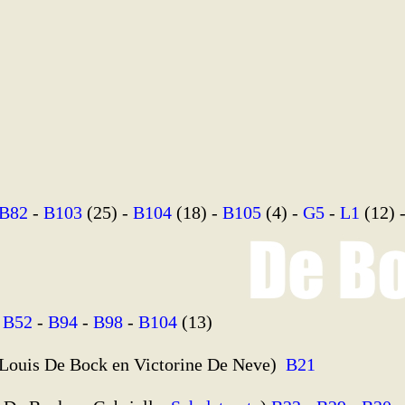
B82
-
B103
(25) -
B104
(18) -
B105
(4) -
G5
-
L1
(12) 
-
B52
-
B94
-
B98
-
B104
(13)
s Louis De Bock en Victorine De Neve)
B21