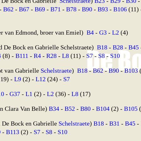
d De Bock en Gabrielle
Schelstraete
)
B23
-
B29
-
B30
-
B62
-
B67
-
B69
-
B71
-
B78
-
B90
-
B93
-
B106
(11)
er van Edmond, broer van Emiel)
B4
-
G3
-
L2
(4)
d De Bock en Gabrielle Schelstraete)
B18
-
B28
-
B45
4
(8) -
B111
-
R4
-
R28
-
L8
(11) -
S7
-
S8
-
S10
t van Gabrielle
Schelstraete
)
B18
-
B62
-
B90
-
B103
(
19) -
L9
(2) -
L12
(24) -
S7
10
-
G37
-
L1
(2) -
L2
(36) -
L8
(17)
en Clara Van Belle)
B34
-
B52
-
B80
-
B104
(2) -
B105
(
 De Bock en Gabrielle
Schelstraete
)
B18
-
B31
-
B45
-
9
-
B113
(2) -
S7
-
S8
-
S10