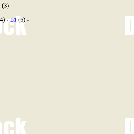
2
(3)
4) -
L1
(6) -