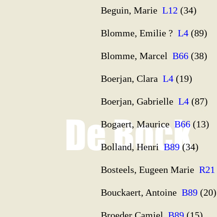
Beguin, Marie
L12
(34)
Blomme, Emilie ?
L4
(89)
Blomme, Marcel
B66
(38)
Boerjan, Clara
L4
(19)
Boerjan, Gabrielle
L4
(87)
Bogaert, Maurice
B66
(13)
Bolland, Henri
B89
(34)
Bosteels, Eugeen Marie
R21
Bouckaert, Antoine
B89
(20)
Broeder Camiel
B89
(15)