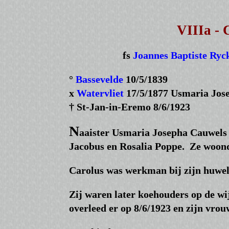
VIIIa - 
fs
Joannes Baptiste Ryc
°
Bassevelde
10/5/1839
x
Watervliet
17/5/1877 Usmaria Jos
† St-Jan-in-Eremo 8/6/1923
N
aaister Usmaria Josepha Cauwels 
Jacobus en Rosalia Poppe. Ze woond
Carolus was werkman bij zijn huwel
Zij waren later koehouders op de w
overleed er op 8/6/1923 en zijn vrou