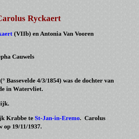
Carolus Ryckaert
kaert
(VIIb) en Antonia Van Vooren
epha Cauwels
(° Bassevelde 4/3/1854) was de dochter van
e in Watervliet.
ijk.
ijk Krabbe te
St-Jan-in-Eremo
. Carolus
w op 19/11/1937.