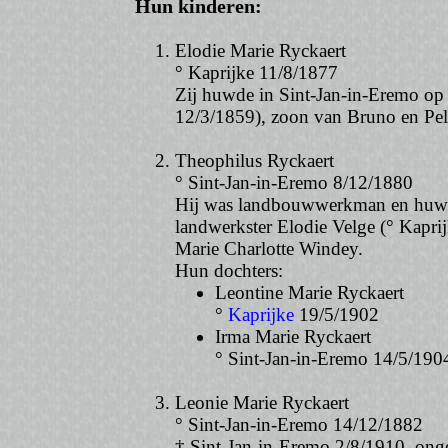
Hun kinderen:
Elodie Marie Ryckaert
° Kaprijke 11/8/1877
Zij huwde in Sint-Jan-in-Eremo op
12/3/1859), zoon van Bruno en Pela
Theophilus Ryckaert
° Sint-Jan-in-Eremo 8/12/1880
Hij was landbouwwerkman en huwd
landwerkster Elodie Velge (° Kaprij
Marie Charlotte Windey.
Hun dochters:
Leontine Marie Ryckaert
°
Kaprijke
19/5/1902
Irma Marie Ryckaert
° Sint-Jan-in-Eremo 14/5/190
Leonie Marie Ryckaert
° Sint-Jan-in-Eremo 14/12/1882
† Sint-Jan-in-Eremo 2/8/1910, on