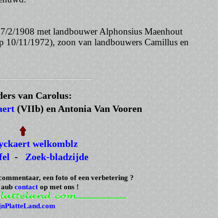
p 7/2/1908 met landbouwer Alphonsius Maenhout
 10/11/1972), zoon van landbouwers Camillus en
ders van Carolus:
aert
(VIIb) en Antonia Van Vooren
yckaert welkomblz
fel
-
Zoek-bladzijde
 commentaar, een foto of een verbetering ?
 aub
contact
op met ons !
jnPlatteLand.com