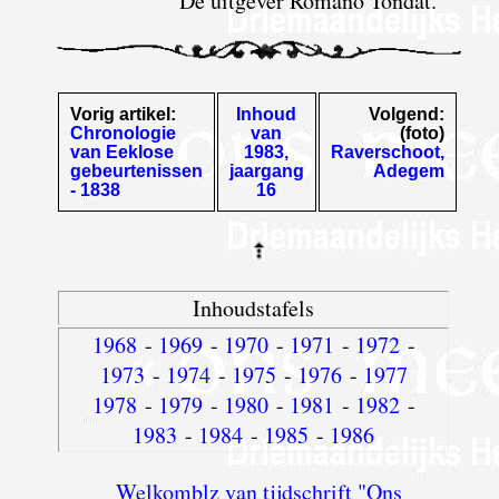
De uitgever Romano Tondat.
Vorig artikel:
Inhoud
Volgend:
Chronologie
van
(foto)
van Eeklose
1983,
Raverschoot,
gebeurtenissen
jaargang
Adegem
- 1838
16
Inhoudstafels
1968
-
1969
-
1970
-
1971
-
1972
-
1973
-
1974
-
1975
-
1976
-
1977
1978
-
1979
-
1980
-
1981
-
1982
-
1983
-
1984
-
1985
-
1986
Welkomblz van tijdschrift "Ons