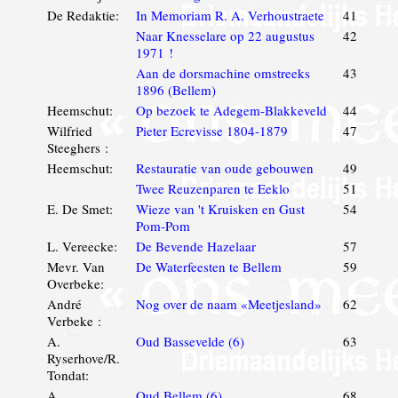
De Redaktie:
In Memoriam R. A. Verhoustraete
41
Naar Knesselare op 22 augustus
42
1971 !
Aan de dorsmachine omstreeks
43
1896 (Bellem)
Heemschut:
Op bezoek te Adegem-Blakkeveld
44
Wilfried
Pieter Ecrevisse 1804-1879
47
Steeghers :
Heemschut:
Restauratie van oude gebouwen
49
Twee Reuzenparen te Eeklo
51
E. De Smet:
Wieze van 't Kruisken en Gust
54
Pom-Pom
L. Vereecke:
De Bevende Hazelaar
57
Mevr. Van
De Waterfeesten te Bellem
59
Overbeke:
André
Nog over de naam «Meetjesland»
62
Verbeke :
A.
Oud Bassevelde (6)
63
Ryserhove/R.
Tondat:
A.
Oud Bellem (6)
68