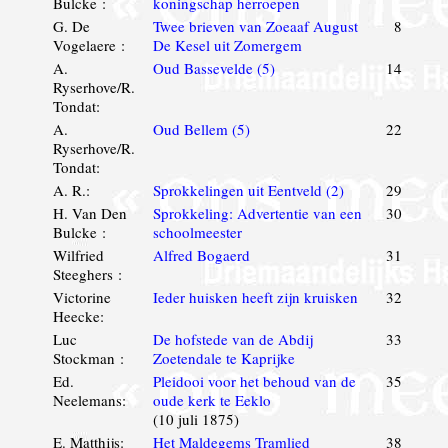
Bulcke :
koningschap herroepen
G. De
Twee brieven van Zoeaaf August
8
Vogelaere :
De Kesel uit Zomergem
A.
Oud Bassevelde (5)
14
Ryserhove/R.
Tondat:
A.
Oud Bellem (5)
22
Ryserhove/R.
Tondat:
A. R.:
Sprokkelingen uit Eentveld (2)
29
H. Van Den
Sprokkeling: Advertentie van een
30
Bulcke :
schoolmeester
Wilfried
Alfred Bogaerd
31
Steeghers :
Victorine
Ieder huisken heeft zijn kruisken
32
Heecke:
Luc
De hofstede van de Abdij
33
Stockman :
Zoetendale te Kaprijke
Ed.
Pleidooi voor het behoud van de
35
Neelemans:
oude kerk te Eeklo
(10 juli 1875)
E. Matthijs:
Het Maldegems Tramlied
38