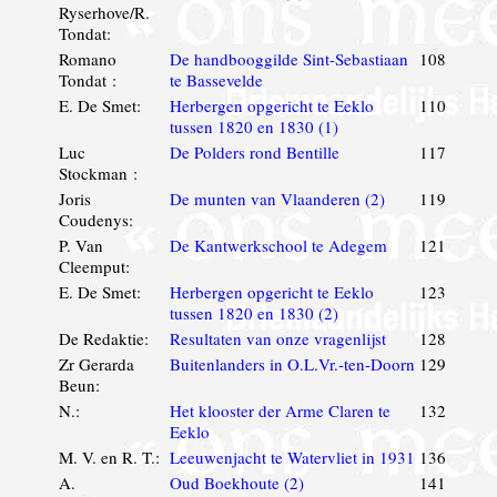
Ryserhove/R.
Tondat:
Romano
De handbooggilde Sint-Sebastiaan
108
Tondat :
te Bassevelde
E. De Smet:
Herbergen opgericht te Eeklo
110
tussen 1820 en 1830 (1)
Luc
De Polders rond Bentille
117
Stockman :
Joris
De munten van Vlaanderen (2)
119
Coudenys:
P. Van
De Kantwerkschool te Adegem
121
Cleemput:
E. De Smet:
Herbergen opgericht te Eeklo
123
tussen 1820 en 1830 (2)
De Redaktie:
Resultaten van onze vragenlijst
128
Zr Gerarda
Buitenlanders in O.L.Vr.-ten-Doorn
129
Beun:
N.:
Het klooster der Arme Claren te
132
Eeklo
M. V. en R. T.:
Leeuwenjacht te Watervliet in 1931
136
A.
Oud Boekhoute (2)
141