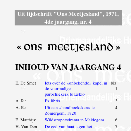
Uit tijdschrift "Ons Meetjesland", 1971,
4de jaargang, nr. 4
INHOUD VAN JAARGANG 4
E. De Smet :
Iets over de «onbekende» kapel in
blz.
de voormalige
1
parochiekerk te Eeklo
A. R.:
Ex libris ...
3
A. R.:
Uit een «handboeksken» te
4
Zomergem, 1820
E. Matthijs:
Wildstropersdrama te Maldegem
6
H. Van Den
De eed van haat tegen het
7