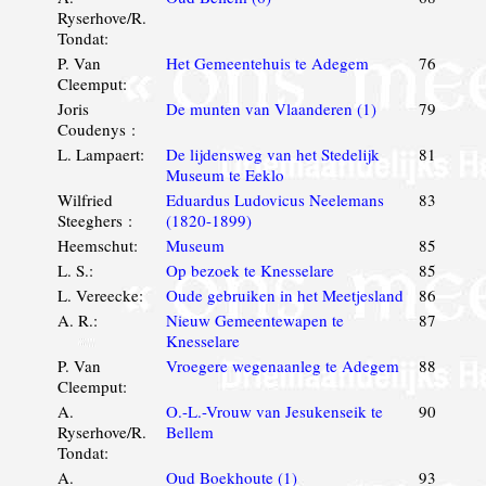
Ryserhove/R.
Tondat:
P. Van
Het Gemeentehuis te Adegem
76
Cleemput:
Joris
De munten van Vlaanderen (1)
79
Coudenys :
L. Lampaert:
De lijdensweg van het Stedelijk
81
Museum te Eeklo
Wilfried
Eduardus Ludovicus Neelemans
83
Steeghers :
(1820-1899)
Heemschut:
Museum
85
L. S.:
Op bezoek te Knesselare
85
L. Vereecke:
Oude gebruiken in het Meetjesland
86
A. R.:
Nieuw Gemeentewapen te
87
Knesselare
P. Van
Vroegere wegenaanleg te Adegem
88
Cleemput:
A.
O.-L.-Vrouw van Jesukenseik te
90
Ryserhove/R.
Bellem
Tondat:
A.
Oud Boekhoute (1)
93