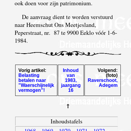
ook doen voor zijn patrimonium.
De aanvraag dient te worden verstuurd
naar Heemschut Ons Meetjesland,
Peperstraat, nr. 87 te 9900 Eeklo vóór 1-6-
1984.
Vorig artikel:
Inhoud
Volgend:
Belasting
van
(foto)
betalen naar
1983,
Raverschoot,
"Waerschijnelijk
jaargang
Adegem
vermogen"!
16
Inhoudstafels
1968
-
1969
-
1970
-
1971
-
1972
-