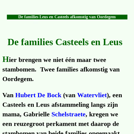
De families Leus en Casteels afkomstig van Oordegem
De families Casteels en Leus
H
ier brengen we niet één maar twee
stambomen. Twee families afkomstig van
Oordegem.
Van
Hubert De Bock
(van
Watervliet
), een
Casteels en Leus afstam­meling langs zijn
mama, Gabrielle
Schelstraete
, kregen we
een reuze­groot perkament met daarop de
stambomen van beide families opgemaakt