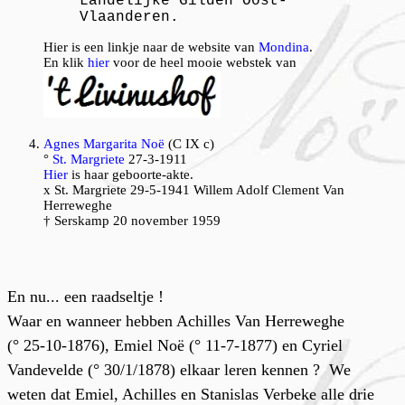
Landelijke Gilden Oost-
Vlaanderen.
Hier is een linkje naar de website van
Mondina
.
En klik
hier
voor de heel mooie webstek van
Agnes Margarita Noë
(C IX c)
°
St. Margriete
27-3-1911
Hier
is haar geboorte-akte.
x St. Margriete 29-5-1941 Willem Adolf Clement Van
Herreweghe
† Serskamp 20 november 1959
En nu... een
raadseltje
!
Waar en wanneer hebben Achilles Van Herreweghe
(° 25-10-1876), Emiel Noë (° 11-7-1877) en Cyriel
Vandevelde (° 30/1/1878) elkaar leren kennen ? We
weten dat Emiel, Achilles en Stanislas Verbeke alle drie