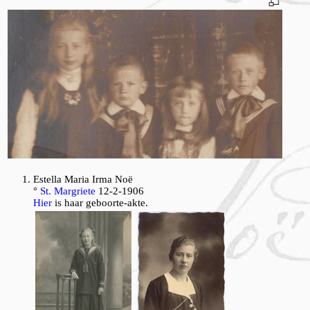
E
stella Maria Irma Noë
°
St. Margriete
12-2-1906
Hier
is haar geboorte-akte.