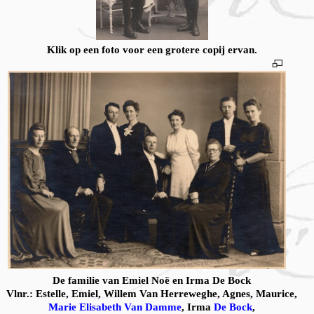
Klik op een foto voor een grotere copij ervan.
De familie van Emiel Noë en Irma De Bock
Vlnr.: Estelle, Emiel, Willem Van Herreweghe, Agnes, Maurice,
Marie Elisabeth Van Damme
, Irma
De Bock
,