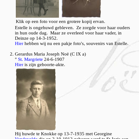
Klik op een foto voor een grotere kopij ervan.
Estelle is ongehuwd gebleven. Ze zorgde voor haar ouders
in hun oude dag. Maar ze overleed voor haar vader, in
Deinze op 14-3-1952.
Hier
hebben wij nu een pakje foto's, souvenirs van Estelle.
G
erardus Maria Joseph Noë (C IX a)
°
St. Margriete
24-6-1907
Hier
is zijn geboorte-akte.
Hij huwde te Knokke op 13-7-1935 met Georgine
Vandevelde
die op 2-10-1912 geboren werd te St.Joris aan