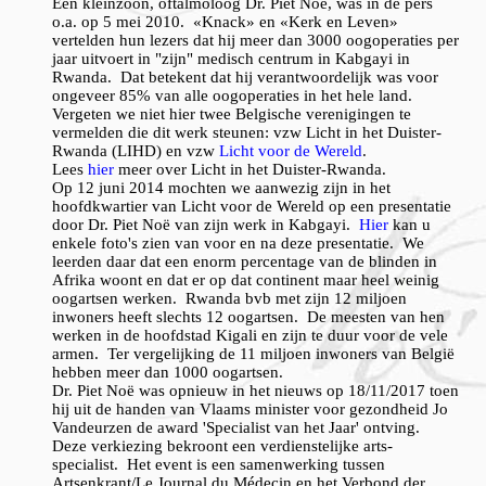
Een kleinzoon, oftalmoloog Dr. Piet Noë, was in de pers
o.a. op 5 mei 2010. «Knack» en «Kerk en Leven»
vertelden hun lezers dat hij meer dan 3000 oogoperaties per
jaar uitvoert in "zijn" medisch centrum in Kabgayi in
Rwanda. Dat betekent dat hij verantwoordelijk was voor
ongeveer 85% van alle oogoperaties in het hele land.
Vergeten we niet hier twee Belgische verenigingen te
vermelden die dit werk steunen: vzw Licht in het Duister-
Rwanda (LIHD) en vzw
Licht voor de Wereld
.
Lees
hier
meer over Licht in het Duister-Rwanda.
Op 12 juni 2014 mochten we aanwezig zijn in het
hoofdkwartier van Licht voor de Wereld op een presentatie
door Dr. Piet Noë van zijn werk in Kabgayi.
Hier
kan u
enkele foto's zien van voor en na deze presentatie. We
leerden daar dat een enorm percentage van de blinden in
Afrika woont en dat er op dat continent maar heel weinig
oogartsen werken. Rwanda bvb met zijn 12 miljoen
inwoners heeft slechts 12 oogartsen. De meesten van hen
werken in de hoofdstad Kigali en zijn te duur voor de vele
armen. Ter vergelijking de 11 miljoen inwoners van België
hebben meer dan 1000 oogartsen.
Dr. Piet Noë was opnieuw in het nieuws op 18/11/2017 toen
hij uit de handen van Vlaams minister voor gezondheid Jo
Vandeurzen de award 'Specialist van het Jaar' ontving.
Deze verkiezing bekroont een verdienstelijke arts-
specialist. Het event is een samenwerking tussen
Artsenkrant/Le Journal du Médecin en het Verbond der