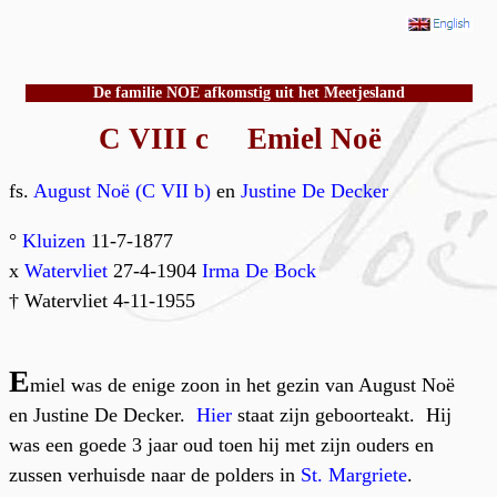
De familie NOE afkomstig uit het Meetjesland
C VIII c Emiel Noë
fs.
August Noë (C VII b)
en
Justine De Decker
°
Kluizen
11-7-1877
x
Watervliet
27-4-1904
Irma De Bock
† Watervliet 4-11-1955
E
miel was de enige zoon in het gezin van August Noë
en Justine De Decker.
Hier
staat zijn geboorteakt. Hij
was een goede 3 jaar oud toen hij met zijn ouders en
zussen verhuisde naar de polders in
St. Margriete
.