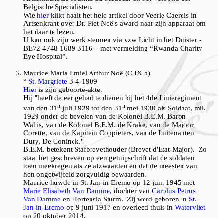
Belgische Specialisten.
Wie
hier
klikt haalt het hele artikel door Veerle Caerels in
Artsenkrant over Dr. Piet Noë's award naar zijn apparaat om
het daar te lezen.
U kan ook zijn werk steunen via vzw Licht in het Duister -
BE72 4748 1689 3116 – met vermelding “Rwanda Charity
Eye Hospital”.
M
aurice Maria Emiel Arthur Noë (C IX b)
°
St. Margriete
3-4-1909
Hier
is zijn geboorte-akte.
Hij "heeft de eer gehad te dienen bij het 4de Linieregiment
n
n
van den 31
juli 1929 tot den 31
mei 1930 als Soldaat, mil.
1929 onder de bevelen van de Kolonel B.E.M. Baron
Wahis, van de Kolonel B.E.M. de Krake, van de Majoor
Corette, van de Kapitein Coppieters, van de Luitenanten
Dury, De Coninck."
B.E.M. betekent Stafbrevethouder (Brevet d'Etat-Major). Zo
staat het geschreven op een getuigschrift dat de soldaten
toen meekregen als ze afzwaaiden en dat de meesten van
hen ongetwijfeld zorgvuldig bewaarden.
Maurice huwde in St. Jan-in-Eremo op 12 juni 1945 met
Marie Elisabeth Van Damme
, dochter van
Carolus Petrus
Van Damme
en Hortensia Sturm. Zij werd geboren in
St.-
Jan-in-Eremo
op 9 juni 1917 en overleed thuis in
Watervliet
op 20 oktober 2014.