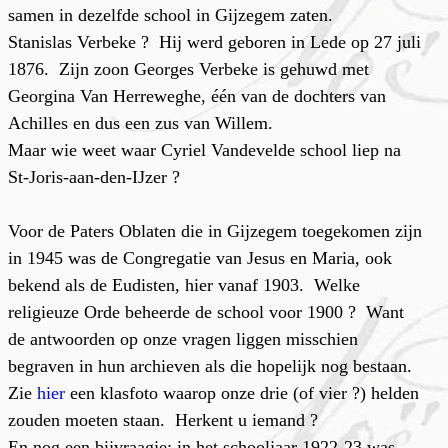
samen in dezelfde school in Gijzegem zaten.
Stanislas Verbeke ? Hij werd geboren in Lede op 27 juli
1876. Zijn zoon Georges Verbeke is gehuwd met
Georgina Van Herreweghe, één van de dochters van
Achilles en dus een zus van Willem.
Maar wie weet waar Cyriel Vandevelde school liep na
St-Joris-aan-den-IJzer ?
Voor de Paters Oblaten die in Gijzegem toegekomen zijn
in 1945 was de Congregatie van Jesus en Maria, ook
bekend als de Eudisten, hier vanaf 1903. Welke
religieuze Orde beheerde de school voor 1900 ? Want
de antwoorden op onze vragen liggen misschien
begraven in hun archieven als die hopelijk nog bestaan.
Zie
hier
een klasfoto waarop onze drie (of vier ?) helden
zouden moeten staan. Herkent u iemand ?
En nog een bijvraagje: in het schooljaar 1922-23 was