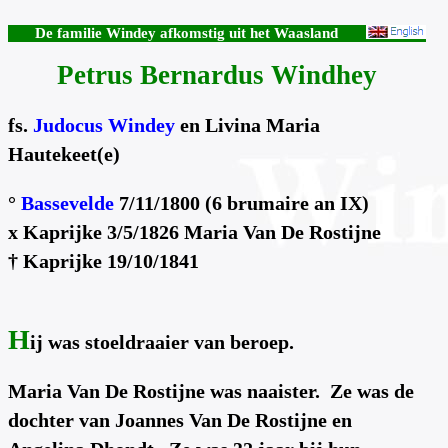
De familie Windey afkomstig uit het Waasland
Petrus Bernardus Windhey
fs.
Judocus Windey
en Livina Maria
Hautekeet(e)
°
Bassevelde
7/11/1800 (6 brumaire an IX)
x Kaprijke 3/5/1826 Maria Van De Rostijne
† Kaprijke 19/10/1841
H
ij was stoeldraaier van beroep.
Maria Van De Rostijne was naaister. Ze was de
dochter van Joannes Van De Rostijne en