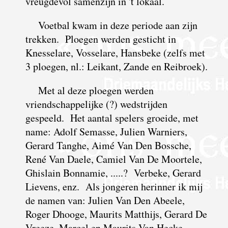
vreugdevol samenzijn in 't lokaal.
Voetbal kwam in deze periode aan zijn
trekken. Ploegen werden gesticht in
Knesselare, Vosselare, Hansbeke (zelfs met
3 ploegen, nl.: Leikant, Zande en Reibroek).
Met al deze ploegen werden
vriendschappelijke (?) wedstrijden
gespeeld. Het aantal spelers groeide, met
name: Adolf Semasse, Julien Warniers,
Gerard Tanghe, Aimé Van Den Bossche,
René Van Daele, Camiel Van De Moortele,
Ghislain Bonnamie, .....? Verbeke, Gerard
Lievens, enz. Als jongeren herinner ik mij
de namen van: Julien Van Den Abeele,
Roger Dhooge, Maurits Matthijs, Gerard De
Vreeze, Marcel en Maurits Van Hecke,