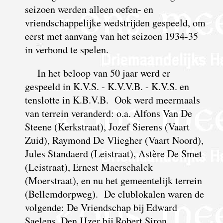
seizoen werden alleen oefen- en
vriendschappelijke wedstrijden gespeeld, om
eerst met aanvang van het seizoen 1934-35
in verbond te spelen.
In het beloop van 50 jaar werd er
gespeeld in K.V.S. - K.V.V.B. - K.V.S. en
tenslotte in K.B.V.B. Ook werd meermaals
van terrein veranderd: o.a. Alfons Van De
Steene (Kerkstraat), Jozef Sierens (Vaart
Zuid), Raymond De Vliegher (Vaart Noord),
Jules Standaerd (Leistraat), Astère De Smet
(Leistraat), Ernest Maerschalck
(Moerstraat), en nu het gemeentelijk terrein
(Bellemdorpweg). De clublokalen waren de
volgende: De Vriendschap bij Edward
Saelens, Den IJzer bij Robert Siron,