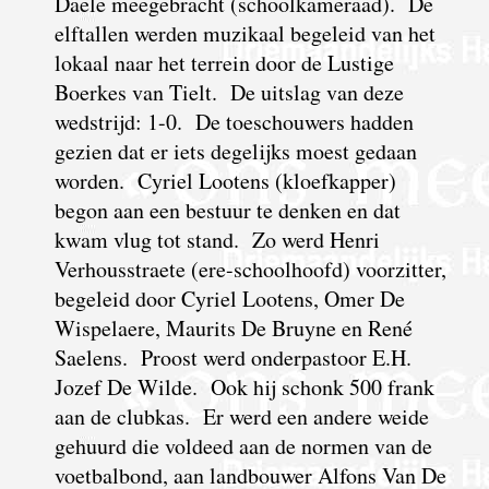
Daele meegebracht (schoolkameraad). De
elftallen werden muzikaal begeleid van het
lokaal naar
het terrein door de Lustige
Boerkes van Tielt. De uitslag van deze
wedstrijd: 1-0. De toeschouwers hadden
gezien dat er iets degelijks moest gedaan
worden. Cyriel Lootens (kloefkapper)
begon aan een bestuur te denken en dat
kwam vlug tot stand. Zo werd Henri
Verhousstraete (ere-schoolhoofd) voorzitter,
begeleid door Cyriel Lootens, Omer De
Wispelaere, Maurits De Bruyne en René
Saelens. Proost werd onderpastoor E.H.
Jozef De Wilde. Ook hij schonk 500 frank
aan de clubkas. Er werd een andere weide
gehuurd die voldeed aan de normen van de
voetbalbond, aan landbouwer Alfons Van De