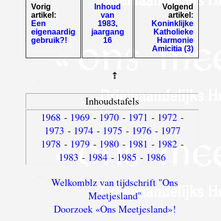
Vorig
Inhoud
Volgend
artikel:
van
artikel:
Een
1983,
Koninklijke
eigenaardig
jaargang
Katholieke
gebruik?!
16
Harmonie
Amicitia (3)
Inhoudstafels
1968
-
1969
-
1970
-
1971
-
1972
-
1973
-
1974
-
1975
-
1976
-
1977
1978
-
1979
-
1980
-
1981
-
1982
-
1983
-
1984
-
1985
-
1986
Welkomblz van tijdschrift "Ons
Meetjesland"
Doorzoek «Ons Meetjesland»!