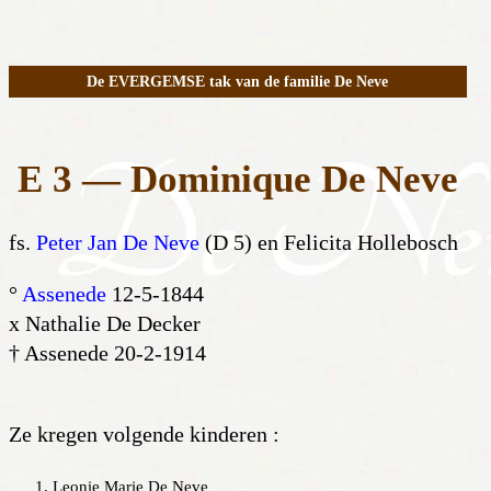
De EVERGEMSE tak van de familie De Neve
E 3 — Dominique De Neve
fs.
Peter Jan De Neve
(D 5) en Felicita Hollebosch
°
Assenede
12-5-1844
x Nathalie De Decker
† Assenede 20-2-1914
Ze kregen volgende kinderen :
Leonie Marie De Neve