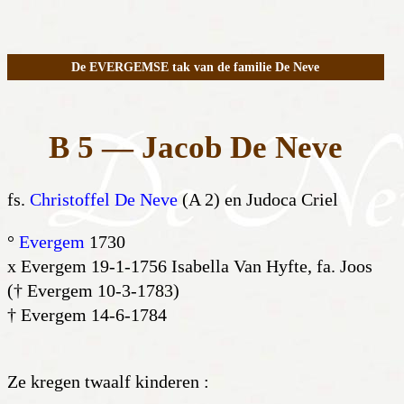
De EVERGEMSE tak van de familie De Neve
B 5 — Jacob De Neve
fs.
Christoffel De Neve
(A 2) en Judoca Criel
°
Evergem
1730
x Evergem 19-1-1756 Isabella Van Hyfte, fa. Joos
(† Evergem 10-3-1783)
† Evergem 14-6-1784
Ze kregen twaalf kinderen :