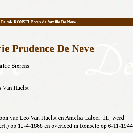
De tak RONSELE van de familie De Neve
ie Prudence De Neve
ilde Sierens
s Van Haelst
zoon van Leo Van Haelst en Amelia Calon. Hij werd
rl.) op 12-4-1868 en overleed in Ronsele op 6-11-1944