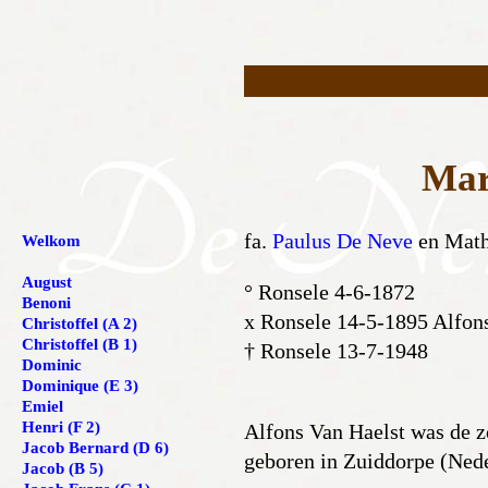
Mar
fa.
Paulus De Neve
en Math
Welkom
August
° Ronsele 4-6-1872
Benoni
x Ronsele 14-5-1895 Alfon
Christoffel (A 2)
Christoffel (B 1)
† Ronsele 13-7-1948
Dominic
Dominique (E 3)
Emiel
Henri (F 2)
Alfons Van Haelst was de 
Jacob Bernard (D 6)
geboren in Zuiddorpe (Nede
Jacob (B 5)