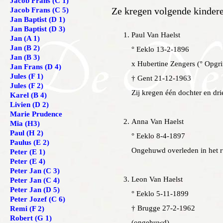
Jacob Frans (C 1)
Ze kregen volgende kindere
Jacob Frans (C 5)
Jan Baptist (D 1)
Jan Baptist (D 3)
Paul Van Haelst
Jan (A 1)
Jan (B 2)
° Eeklo 13-2-1896
Jan (B 3)
x Hubertine Zengers (° Opgr
Jan Frans (D 4)
Jules (F 1)
† Gent 21-12-1963
Jules (F 2)
Zij kregen één dochter en dri
Karel (B 4)
Livien (D 2)
Marie Prudence
Anna Van Haelst
Mia (H3)
Paul (H 2)
° Eeklo 8-4-1897
Paulus (E 2)
Ongehuwd overleden in het ru
Peter (E 1)
Peter (E 4)
Peter Jan (C 3)
Leon Van Haelst
Peter Jan (C 4)
Peter Jan (D 5)
° Eeklo 5-11-1899
Peter Jozef (C 6)
† Brugge 27-2-1962
Remi (F 2)
Robert (G 1)
(ongehuwd)