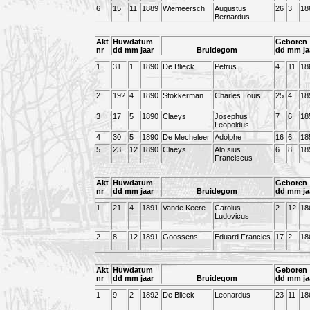
6
15
11
1889
Wiemeersch
Augustus
26
3
18
Bernardus
Akt
Huwdatum
Geboren
nr
dd mm jaar
Bruidegom
dd mm ja
1
31
1
1890
De Blieck
Petrus
4
11
18
2
19?
4
1890
Stokkerman
Charles Louis
25
4
18
3
17
5
1890
Claeys
Josephus
7
6
18
Leopoldus
4
30
5
1890
De Mecheleer
Adolphe
16
6
18
5
23
12
1890
Claeys
Aloïsius
6
8
18
Franciscus
Akt
Huwdatum
Geboren
nr
dd mm jaar
Bruidegom
dd mm ja
1
21
4
1891
Vande Keere
Carolus
2
12
18
Ludovicus
2
8
12
1891
Goossens
Eduard Francies
17
2
18
Akt
Huwdatum
Geboren
nr
dd mm jaar
Bruidegom
dd mm ja
1
9
2
1892
De Blieck
Leonardus
23
11
18