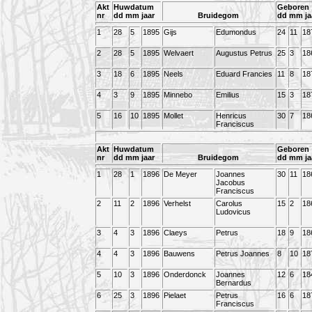
Akt
Huwdatum
Geboren
nr
dd mm jaar
Bruidegom
dd mm ja
1
28
5
1895
Gijs
Edumondus
24
11
18
2
28
5
1895
Welvaert
Augustus Petrus
25
3
18
3
18
6
1895
Neels
Eduard Francies
11
8
18
4
3
9
1895
Minnebo
Emilius
15
3
18
5
16
10
1895
Mollet
Henricus
30
7
18
Franciscus
Akt
Huwdatum
Geboren
nr
dd mm jaar
Bruidegom
dd mm ja
1
28
1
1896
De Meyer
Joannes
30
11
18
Jacobus
Franciscus
2
11
2
1896
Verhelst
Carolus
15
2
18
Ludovicus
3
4
3
1896
Claeys
Petrus
18
9
18
4
4
3
1896
Bauwens
Petrus Joannes
8
10
18
5
10
3
1896
Onderdonck
Joannes
12
6
18
Bernardus
6
25
3
1896
Pielaet
Petrus
16
6
18
Franciscus