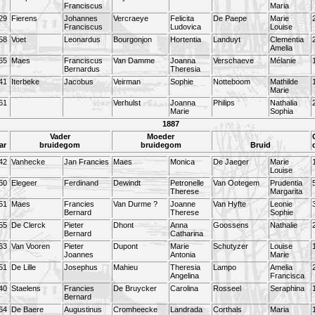
Franciscus
Maria
29
Fierens
Johannes
Vercraeye
Felicita
De Paepe
Marie
Franciscus
Ludovica
Louise
58
Voet
Leonardus
Bourgonjon
Hortentia
Landuyt
Clementia
Amelia
55
Maes
Franciscus
Van Damme
Joanna
Verschaeve
Mélanie
Bernardus
Theresia
41
Iterbeke
Jacobus
Veirman
Sophie
Notteboom
Mathilde
Marie
61
Verhulst
Joanna
Philips
Nathalia
Marie
Sophia
1887
Vader
Moeder
ar
bruidegom
bruidegom
Bruid
42
Vanhecke
Jan Francies
Maes
Monica
De Jaeger
Marie
Louise
60
Elegeer
Ferdinand
Dewindt
Petronelle
Van Ootegem
Prudentia
Therese
Margarita
51
Maes
Francies
Van Durme ?
Joanne
Van Hyfte
Leonie
Bernard
Therese
Sophie
55
De Clerck
Pieter
Dhont
Anna
Goossens
Nathalie
Bernard
Catharina
63
Van Vooren
Pieter
Dupont
Marie
Schutyzer
Louise
Joannes
Antonia
Marie
51
De Lille
Josephus
Mahieu
Theresia
Lampo
Amelia
Angelina
Francisca
40
Staelens
Francies
De Bruycker
Carolina
Rosseel
Seraphina
Bernard
64
De Baere
Augustinus
Cromheecke
Landrada
Corthals
Maria