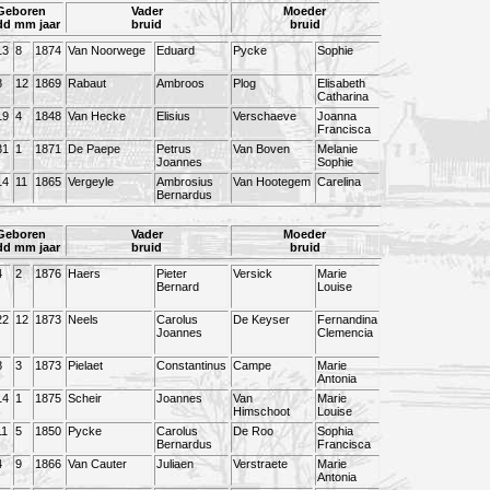
Geboren
Vader
Moeder
dd mm jaar
bruid
bruid
13
8
1874
Van Noorwege
Eduard
Pycke
Sophie
8
12
1869
Rabaut
Ambroos
Plog
Elisabeth
Catharina
19
4
1848
Van Hecke
Elisius
Verschaeve
Joanna
Francisca
31
1
1871
De Paepe
Petrus
Van Boven
Melanie
Joannes
Sophie
14
11
1865
Vergeyle
Ambrosius
Van Hootegem
Carelina
Bernardus
Geboren
Vader
Moeder
dd mm jaar
bruid
bruid
4
2
1876
Haers
Pieter
Versick
Marie
Bernard
Louise
22
12
1873
Neels
Carolus
De Keyser
Fernandina
Joannes
Clemencia
8
3
1873
Pielaet
Constantinus
Campe
Marie
Antonia
14
1
1875
Scheir
Joannes
Van
Marie
Himschoot
Louise
11
5
1850
Pycke
Carolus
De Roo
Sophia
Bernardus
Francisca
4
9
1866
Van Cauter
Juliaen
Verstraete
Marie
Antonia