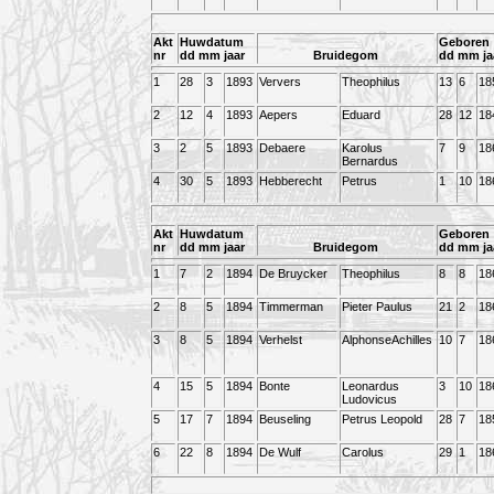
Akt
Huwdatum
Geboren
nr
dd mm jaar
Bruidegom
dd mm ja
1
28
3
1893
Ververs
Theophilus
13
6
18
2
12
4
1893
Aepers
Eduard
28
12
18
3
2
5
1893
Debaere
Karolus
7
9
18
Bernardus
4
30
5
1893
Hebberecht
Petrus
1
10
18
Akt
Huwdatum
Geboren
nr
dd mm jaar
Bruidegom
dd mm ja
1
7
2
1894
De Bruycker
Theophilus
8
8
18
2
8
5
1894
Timmerman
Pieter Paulus
21
2
18
3
8
5
1894
Verhelst
AlphonseAchilles
10
7
18
4
15
5
1894
Bonte
Leonardus
3
10
18
Ludovicus
5
17
7
1894
Beuseling
Petrus Leopold
28
7
18
6
22
8
1894
De Wulf
Carolus
29
1
18