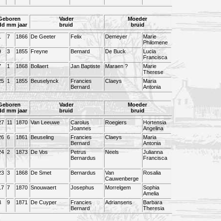
Geboren
Vader
Moeder
dd mm jaar
bruid
bruid
1
7
1866
De Geeter
Felix
Demeyer
Marie
Philomene
9
3
1855
Freyne
Bernard
De Buck
Lucia
Francisca
7
1
1868
Bollaert
Jan Baptiste
Maraen ?
Marie
Therese
25
1
1855
Beuselynck
Francies
Claeys
Maria
Bernard
Antonia
Geboren
Vader
Moeder
dd mm jaar
bruid
bruid
27
11
1870
Van Leeuwe
Carolus
Roegiers
Hortensia
Joannes
Angelina
26
6
1861
Beuseling
Francies
Claeys
Maria
Bernard
Antonia
24
2
1873
De Vos
Petrus
Neels
Julianna
Bernardus
Francisca
23
3
1868
De Smet
Bernardus
Van
Rosalia
Cauwenberge
17
7
1870
Snouwaert
Josephus
Morrelgem
Sophia
Amelia
3
9
1871
De Cuyper
Francies
Adriansens
Barbara
Bernard
Theresia