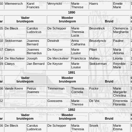
60
Wiemeersch
Karel
Vervynckt
Marie
Haers
Emelie
Francies
Therese
Marie
1890
Vader
Moeder
ar
bruidegom
bruidegom
Bruid
65
De Blieck
Carolus
De Schepper
Marie
Beuselinck
Clemencia
Ludovicus
Theresia
Margharita
Lucia
50
Stokkerman
Joannes
Dewindt
Anna
Beuselynck
Pauline
Bernard
Catharina
57
Claeys
Joannes
De Keyzer
Marie
Pilaet
Maria
Bernardus
Louise
Antonia
54
De Mecheleer
Joseph
De Merckeleer
Francisca
Mahieu
Leonia
59
Claeys
Jan Bernard
De Keyser
Marie
Stokkerman
Reynilde
Louise
Marie
1891
Vader
Moeder
ar
bruidegom
bruidegom
Bruid
66
Vande Keere
Petrus
Timmerman
Theresia
Focke
Marie
Joannes
Cornelia
Margarite
Christina
62
Goossens
Marie
De Vos
Emerentia
Therese
Florentia
1892
Vader
Moeder
ar
bruidegom
bruidegom
Bruid
66
De Blieck
Carolus
De Schepper
Maria
Snoek
Marie
Ludovicus
Theresia
Emma