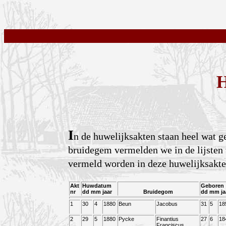
H
I
n de huwelijksakten staan heel wat 
bruidegem vermelden we in de lijsten
vermeld worden in deze huwelijksakte
Akt
Huwdatum
Geboren
nr
dd mm jaar
Bruidegom
dd mm ja
1
30
4
1880
Beun
Jacobus
31
5
18
2
29
5
1880
Pycke
Finantius
27
6
18
Franciscus