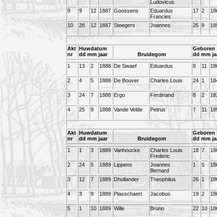
Ludovicus
9
9
12
1887
Goossens
Eduardus
17
2
18
Francies
10
28
12
1887
Steegers
Joannes
25
9
18
Akt
Huwdatum
Geboren
nr
dd mm jaar
Bruidegom
dd mm ja
1
13
2
1888
De Swaef
Eduardus
8
11
18
2
4
5
1888
De Bouver
Charles Louis
24
1
18
3
24
7
1888
Ergo
Ferdinand
8
2
18
4
25
9
1888
Vande Velde
Petrus
7
11
18
Akt
Huwdatum
Geboren
nr
dd mm jaar
Bruidegom
dd mm ja
1
1
3
1889
Vanhoucke
Charles Louis
18
7
18
Frederic
2
24
5
1889
Lippens
Joannes
1
5
18
Bernard
3
12
7
1889
Dhollander
Theophilus
26
1
18
4
3
9
1889
Plasschaert
Jacobus
19
2
18
5
1
10
1889
Wille
Bruno
22
10
18