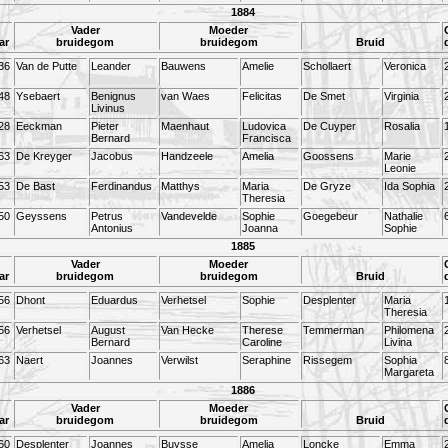
1884
Vader
Moeder
ar
bruidegom
bruidegom
Bruid
36
Van de Putte
Leander
Bauwens
Amelie
Schollaert
Veronica
48
Ysebaert
Benignus
van Waes
Felicitas
De Smet
Virginia
Livinus
28
Eeckman
Pieter
Maenhaut
Ludovica
De Cuyper
Rosalia
Bernard
Francisca
63
De Kreyger
Jacobus
Handzeele
Amelia
Goossens
Marie
Leonie
53
De Bast
Ferdinandus
Matthys
Maria
De Gryze
Ida Sophia
Theresia
50
Geyssens
Petrus
Vandevelde
Sophie
Goegebeur
Nathalie
Antonius
Joanna
Sophie
1885
Vader
Moeder
ar
bruidegom
bruidegom
Bruid
56
Dhont
Eduardus
Verhetsel
Sophie
Desplenter
Maria
Theresia
56
Verhetsel
August
Van Hecke
Therese
Temmerman
Philomena
Bernard
Caroline
Livina
63
Naert
Joannes
Verwilst
Seraphine
Rissegem
Sophia
Margareta
1886
Vader
Moeder
ar
bruidegom
bruidegom
Bruid
60
Desplenter
Joannes
Buysse
Amelia
Loncke
Emma