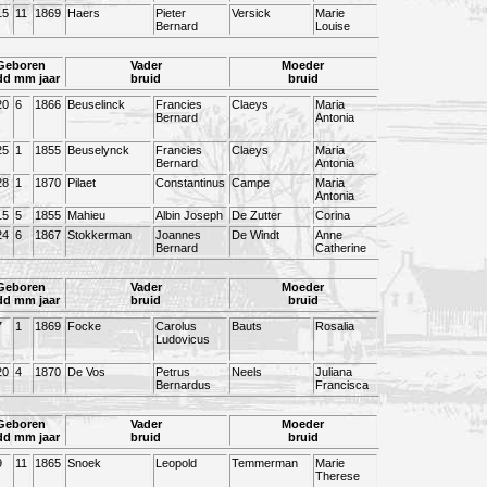
15
11
1869
Haers
Pieter
Versick
Marie
Bernard
Louise
Geboren
Vader
Moeder
dd mm jaar
bruid
bruid
20
6
1866
Beuselinck
Francies
Claeys
Maria
Bernard
Antonia
25
1
1855
Beuselynck
Francies
Claeys
Maria
Bernard
Antonia
28
1
1870
Pilaet
Constantinus
Campe
Maria
Antonia
15
5
1855
Mahieu
Albin Joseph
De Zutter
Corina
24
6
1867
Stokkerman
Joannes
De Windt
Anne
Bernard
Catherine
Geboren
Vader
Moeder
dd mm jaar
bruid
bruid
7
1
1869
Focke
Carolus
Bauts
Rosalia
Ludovicus
20
4
1870
De Vos
Petrus
Neels
Juliana
Bernardus
Francisca
Geboren
Vader
Moeder
dd mm jaar
bruid
bruid
9
11
1865
Snoek
Leopold
Temmerman
Marie
Therese