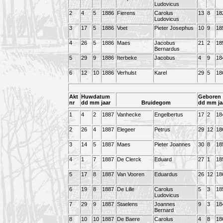
Ludovicus
2
4
5
1886
Fierens
Carolus
13
8
18
Ludovicus
3
17
5
1886
Voet
Pieter Josephus
10
9
18
4
26
5
1886
Maes
Jacobus
21
2
18
Bernardus
5
29
9
1886
Iterbeke
Jacobus
4
9
18
6
12
10
1886
Verhulst
Karel
29
5
18
Akt
Huwdatum
Geboren
nr
dd mm jaar
Bruidegom
dd mm ja
1
4
2
1887
Vanhecke
Engelbertus
17
2
18
2
26
4
1887
Elegeer
Petrus
29
12
18
3
14
5
1887
Maes
Pieter Joannes
30
8
18
4
1
7
1887
De Clerck
Eduard
27
1
18
5
17
8
1887
Van Vooren
Eduardus
26
12
18
6
19
8
1887
De Lille
Carolus
5
3
18
Ludovicus
7
29
9
1887
Staelens
Joannes
9
3
18
Bernard
8
10
10
1887
De Baere
Carolus
4
8
18