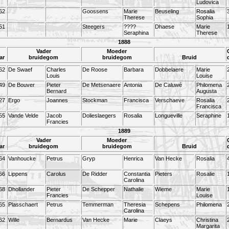
Ludovica
62
Goossens
Marie
Beuseling
Rosalia
Therese
Sophia
51
Steegers
????
Dhaese
Marie
Seraphina
Therese
1888
Vader
Moeder
ar
bruidegom
bruidegom
Bruid
62
De Swaef
Charles
De Roose
Barbara
Dobbelaere
Marie
Louis
Louise
49
De Bouver
Pieter
De Metsenaere
Antonia
De Caluwé
Philomena
Bernard
Augusta
27
Ergo
Joannes
Stockman
Francisca
Verschaeve
Rosalia
Francisca
55
Vande Velde
Jacob
Dolieslaegers
Rosalia
Longueville
Seraphine
Francies
1889
Vader
Moeder
ar
bruidegom
bruidegom
Bruid
64
Vanhoucke
Petrus
Gryp
Henrica
Van Hecke
Rosalia
66
Lippens
Carolus
De Ridder
Constantia
Pieters
Rosalie
Carolina
68
Dhollander
Pieter
De Schepper
Nathalie
Wieme
Marie
Francies
Louise
65
Plasschaert
Petrus
Temmerman
Theresia
Schepens
Philomena
Carolina
62
Wille
Bernardus
Van Hecke
Marie
Claeys
Christina
Margarita