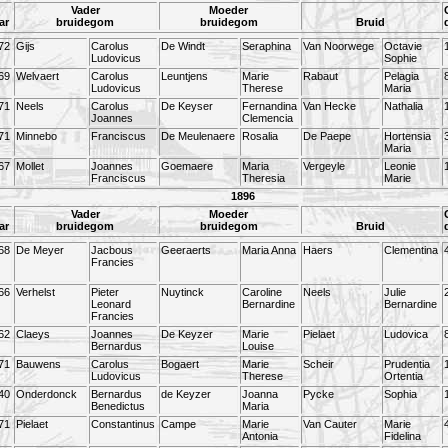
Vader
Moeder
ar
bruidegom
bruidegom
Bruid
72
Gijs
Carolus
De Windt
Seraphina
Van Noorwege
Octavie
Ludovicus
Sophie
69
Welvaert
Carolus
Leuntjens
Marie
Rabaut
Pelagia
Ludovicus
Therese
Maria
71
Neels
Carolus
De Keyser
Fernandina
Van Hecke
Nathalia
Joannes
Clemencia
71
Minnebo
Franciscus
De Meulenaere
Rosalia
De Paepe
Hortensia
Maria
67
Mollet
Joannes
Goemaere
Maria
Vergeyle
Leonie
Franciscus
Theresia
Marie
1896
Vader
Moeder
ar
bruidegom
bruidegom
Bruid
68
De Meyer
Jacbous
Geeraerts
Maria Anna
Haers
Clementina
Francies
66
Verhelst
Pieter
Nuytinck
Caroline
Neels
Julie
Leonard
Bernardine
Bernardine
Francies
62
Claeys
Joannes
De Keyzer
Marie
Pielaet
Ludovica
Bernardus
Louise
71
Bauwens
Carolus
Bogaert
Marie
Scheir
Prudentia
Ludovicus
Therese
Ortentia
40
Onderdonck
Bernardus
de Keyzer
Joanna
Pycke
Sophia
Benedictus
Maria
71
Pielaet
Constantinus
Campe
Marie
Van Cauter
Marie
Antonia
Fidelina