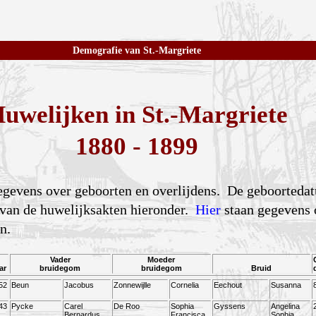
Demografie van St.-Margriete
uwelijken in St.-Margriete
1880 - 1899
gegevens over geboorten en overlijdens. De geboorteda
 van de huwelijksakten hieronder.
Hier
staan gegevens 
n.
Vader
Moeder
ar
bruidegom
bruidegom
Bruid
52
Beun
Jacobus
Zonnewijlle
Cornelia
Eechout
Susanna
43
Pycke
Carel
De Roo
Sophia
Gyssens
Angelina
Bernardus
Francisca
Sophia