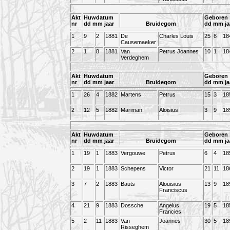
Akt
Huwdatum
Geboren
nr
dd mm jaar
Bruidegom
dd mm ja
1
9
2
1881
De
Charles Louis
25
8
18
Causemaeker
2
1
8
1881
Van
Petrus Joannes
10
1
18
Verdeghem
Akt
Huwdatum
Geboren
nr
dd mm jaar
Bruidegom
dd mm ja
1
26
4
1882
Martens
Petrus
15
3
18
2
12
5
1882
Mariman
Aloisius
3
9
18
Akt
Huwdatum
Geboren
nr
dd mm jaar
Bruidegom
dd mm ja
1
19
1
1883
Vergouwe
Petrus
6
4
18
2
19
1
1883
Schepens
Victor
21
11
18
3
7
2
1883
Bauts
Alouisius
13
9
18
Franciscus
4
21
9
1883
Dossche
Angelus
19
5
18
Francies
5
2
11
1883
Van
Joannes
30
5
18
Risseghem