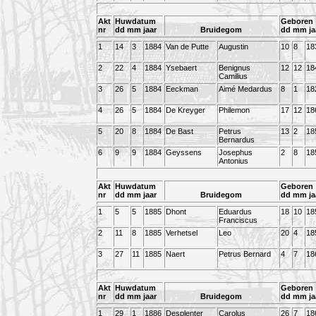
Akt
Huwdatum
Geboren
nr
dd mm jaar
Bruidegom
dd mm ja
1
14
3
1884
Van de Putte
Augustin
10
8
18
2
22
4
1884
Ysebaert
Benignus
12
12
18
Camilius
3
26
5
1884
Eeckman
Aimé Medardus
8
1
18
4
26
5
1884
De Kreyger
Philemon
17
12
18
5
20
8
1884
De Bast
Petrus
13
2
18
Bernardus
6
9
9
1884
Geyssens
Josephus
2
8
18
Antonius
Akt
Huwdatum
Geboren
nr
dd mm jaar
Bruidegom
dd mm ja
1
5
5
1885
Dhont
Eduardus
18
10
18
Franciscus
2
11
8
1885
Verhetsel
Leo
20
4
18
3
27
11
1885
Naert
Petrus Bernard
4
7
18
Akt
Huwdatum
Geboren
nr
dd mm jaar
Bruidegom
dd mm ja
1
29
1
1886
Desplenter
Carolus
26
7
18