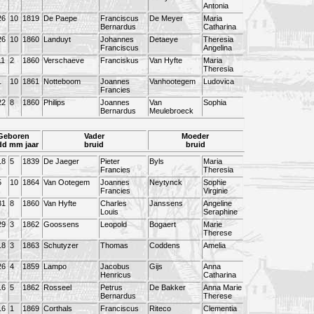
Antonia
26
10
1819
De Paepe
Franciscus
De Meyer
Maria
Bernardus
Catharina
26
10
1860
Landuyt
Johannes
Detaeye
Theresia
Franciscus
Angelina
11
2
1860
Verschaeve
Franciskus
Van Hyfte
Maria
Theresia
1
10
1861
Notteboom
Joannes
Vanhootegem
Ludovica
Francies
22
8
1860
Philips
Joannes
Van
Sophia
Bernardus
Meulebroeck
Geboren
Vader
Moeder
dd mm jaar
bruid
bruid
18
5
1839
De Jaeger
Pieter
Byls
Maria
Francies
Theresia
5
10
1864
Van Ootegem
Joannes
Neytynck
Sophie
Francies
Virginie
31
8
1860
Van Hyfte
Charles
Janssens
Angeline
Louis
Seraphine
29
3
1862
Goossens
Leopold
Bogaert
Marie
Therese
18
3
1863
Schutyzer
Thomas
Coddens
Amelia
26
4
1859
Lampo
Jacobus
Gijs
Anna
Henricus
Catharina
16
5
1862
Rosseel
Petrus
De Bakker
Anna Marie
Bernardus
Therese
16
1
1869
Corthals
Franciscus
Riteco
Clementia