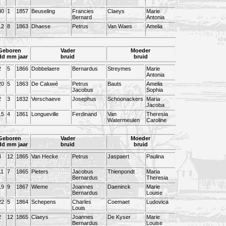
30
1
1857
Beuseling
Francies
Claeys
Marie
Bernard
Antonia
12
8
1863
Dhaese
Petrus
Van Waes
Amelia
Geboren
Vader
Moeder
dd mm jaar
bruid
bruid
2
5
1866
Dobbelaere
Bernardus
Streymes
Marie
Antonia
20
5
1863
De Caluwé
Petrus
Bauts
Amelia
Jacobus
Sophia
2
3
1832
Verschaeve
Josephus
Schoonackers
Maria
Jacoba
15
4
1861
Longueville
Ferdinand
Van
Theresia
Watermeulen
Caroline
Geboren
Vader
Moeder
dd mm jaar
bruid
bruid
4
12
1865
Van Hecke
Petrus
Jaspaert
Paulina
11
7
1865
Pieters
Jacobus
Thienpondt
Maria
Bernardus
Theresia
19
9
1867
Wieme
Joannes
Daeninck
Marie
Bernardus
Louise
22
5
1864
Schepens
Charles
Coemaet
Ludovica
Louis
2
12
1865
Claeys
Joannes
De Kyser
Marie
Bernardus
Louise