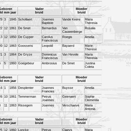
Geboren
Vader
Moeder
dd mm jaar
bruid
bruid
29
3
1845
Schollaert
Joannes
Vande Keere
Maria
Baptiste
Theresia
22
12
1861
De Smet
Bernardus
Van
Rosalia
Cauwenberge
13
12
1850
De Cuyper
Carolus
Roegis
Amelia
Franciscus
20
12
1863
Goossens
Leopold
Bayaerd
Marie
Therese
21
3
1864
De Gryze
Dominicus
Van Hevele
Maria
Franciscus
Theresia
6
5
1860
Goegebeur
Ambrosius
De Smet
Justina
Coleta
Geboren
Vader
Moeder
dd mm jaar
bruid
bruid
16
1
1856
Desplenter
Joannes
Buysse
Amelia
Francies
26
10
1861
Temmerman
Petrus
Geirnaert
Sophie
Joannes
Clementia
8
11
1863
Rissegem
Joannes
Verschaeve
Maria
Antonia
Geboren
Vader
Moeder
dd mm jaar
bruid
bruid
25
12
1860
Loncke
Petrus
Claeys
Maria