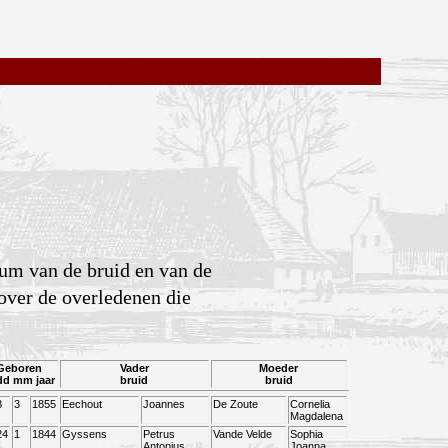
tum van de bruid en van de
over de overledenen die
Geboren
Vader
Moeder
dd mm jaar
bruid
bruid
8
3
1855
Eechout
Joannes
De Zoute
Cornelia
Magdalena
24
1
1844
Gyssens
Petrus
Vande Velde
Sophia
Antonius
Joanna