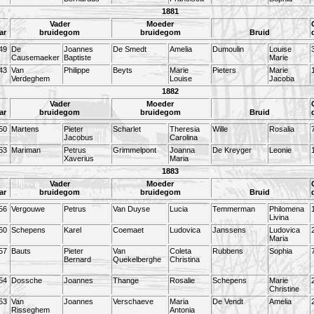
1881
Vader
Moeder
ar
bruidegom
bruidegom
Bruid
49
De
Joannes
De Smedt
Amelia
Dumoulin
Louise
Causemaeker
Baptiste
Marie
43
Van
Philippe
Beyts
Marie
Pieters
Marie
Verdeghem
Louise
Jacoba
1882
Vader
Moeder
ar
bruidegom
bruidegom
Bruid
50
Martens
Pieter
Scharlet
Theresia
Wille
Rosalia
Jacobus
Carolina
53
Mariman
Petrus
Grimmelpont
Joanna
De Kreyger
Leonie
Xaverius
Maria
1883
Vader
Moeder
ar
bruidegom
bruidegom
Bruid
56
Vergouwe
Petrus
Van Duyse
Lucia
Temmerman
Philomena
Livina
60
Schepens
Karel
Coemaet
Ludovica
Janssens
Ludovica
Maria
57
Bauts
Pieter
Van
Coleta
Rubbens
Sophia
Bernard
Quekelberghe
Christina
54
Dossche
Joannes
Thange
Rosalie
Schepens
Marie
Christine
53
Van
Joannes
Verschaeve
Maria
De Vendt
Amelia
Risseghem
Antonia