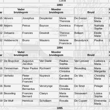
Lucia
1893
Vader
Moeder
ar
bruidegom
bruidegom
Bruid
55
Ververs
Josephus
Desplenter
Maria
De Geeter
Emma
Theresia
Maria
48
Aepers
Petrus
Buysse
Dominica
Freyne
Nathalia
Sophie
62
Debaere
Francies
Dewindt
Therese
Bollaert
Elodie
?????
Marie
62
Hebberecht
Bruno
Wauters
Melanie
Beuselynck
Paulina
Francisca
1894
Vader
Moeder
ar
bruidegom
bruidegom
Bruid
67
De Bruycker
Augustus
Van Daele
Paulina
Van Leeuwe
Ludovica
Jacobus
Sophia
Maria
66
Timmerman
Pieter Paulus
Ryckaert
Adelaide
Beuseling
Maria
Christina
Margarita
67
Verhelst
Pieter
Nuytinck
Caroline
De Vos
Christina
Leonard
Bernardine
Maria
Francies
66
Bonte
Pieter
Verstrynge
Rosalia
De Smet
Pelagie
Bernardus
Christina
58
Beuseling
Francies
Claeys
Maria
Snouwaert
Louisa
Bernard
Antonia
Sophia
69
De Wulf
Henricus
Schollaert
Rosalia
De Cuyper
Emerentia
Maria
1895