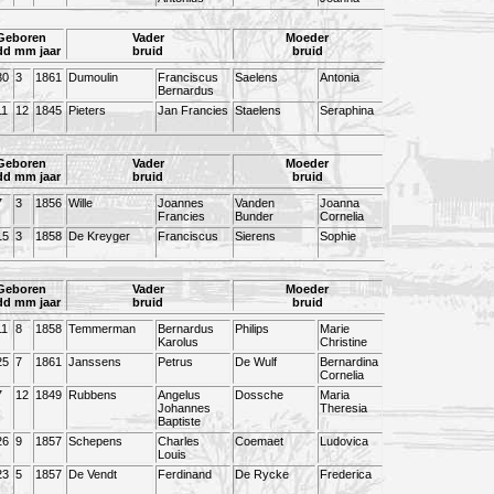
Geboren
Vader
Moeder
dd mm jaar
bruid
bruid
30
3
1861
Dumoulin
Franciscus
Saelens
Antonia
Bernardus
11
12
1845
Pieters
Jan Francies
Staelens
Seraphina
Geboren
Vader
Moeder
dd mm jaar
bruid
bruid
7
3
1856
Wille
Joannes
Vanden
Joanna
Francies
Bunder
Cornelia
15
3
1858
De Kreyger
Franciscus
Sierens
Sophie
Geboren
Vader
Moeder
dd mm jaar
bruid
bruid
11
8
1858
Temmerman
Bernardus
Philips
Marie
Karolus
Christine
25
7
1861
Janssens
Petrus
De Wulf
Bernardina
Cornelia
7
12
1849
Rubbens
Angelus
Dossche
Maria
Johannes
Theresia
Baptiste
26
9
1857
Schepens
Charles
Coemaet
Ludovica
Louis
23
5
1857
De Vendt
Ferdinand
De Rycke
Frederica