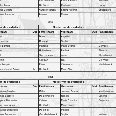
ré
Van den Bulke
Felicita Amelia
Rotsaert
les Louis
De Smet
Prudentia
Focke
lus Bernard
Vandermeersch
Sabina Antonia
Stieperaere
nes Baptiste
Bheren
Mareen
1952
an de overledene
Moeder van de overledene
rnaam
Oud
Familienaam
Voornaam
Oud
Familienaam
us
Dhont
Angeline
Baptiste
Cocquyt
Sophie
Gys
er Bernard
Martens
Marie Sophie
Derycke
us
Holderbeke
Paulina
Blancke
f
Van Hommer
Anna
Thysebaerdt
entin
Cocquyt
Ida
De Wilde
er Leopold
Ritter
Clemencia
Meulebroeck
mond Jozef Antoon
37
De Baets
Marie Aline
1953
an de overledene
Moeder van de overledene
rnaam
Oud
Familienaam
Voornaam
Oud
Familienaam
oldus Adolphus
Ritter
Johanna Amelia
Van Ooteghem
nes Baptiste
De Bruyckere
Rosalie
Van Rie
ephus Bernardus
Cabron
Maria Christina
Geyssens
us Franciscus
De Vulder
Marie Louise
ardus Ludovicus
De Smet
Pelagie
nnes Bernardus
Van Meulebroeck
Sophie
Verhulst