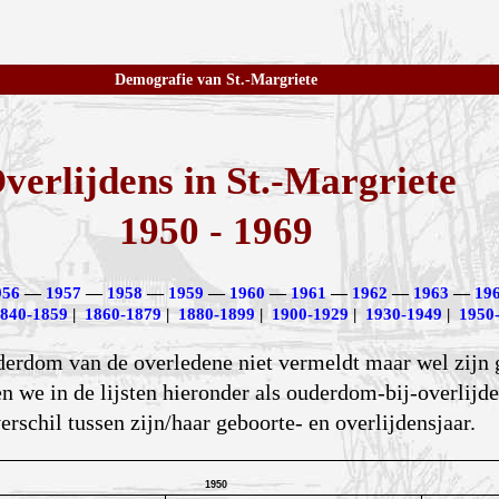
Demografie van St.-Margriete
verlijdens in St.-Margriete
1950 - 1969
956
—
1957
—
1958
—
1959
—
1960
—
1961
—
1962
—
1963
—
19
840-1859
|
1860-1879
|
1880-1899
|
1900-1929
|
1930-1949
|
1950
uderdom van de overledene niet vermeldt maar wel zijn
n we in de lijsten hieronder als ouderdom-bij-overlijd
verschil tussen zijn/haar geboorte- en overlijdensjaar.
1950