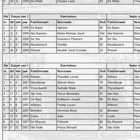
9
18
11
1955
De Wilde
Charles Louis
83
De Wilde
Char
Akt
Datum van †
Overledene
Vader v
nr
dd
mm
jaar
Familienaam
Voornaam
Oud
Familienaam
Voo
1
20
2
1956
De Baets
Alphons
80
De Baets
Char
2
11
3
1956
Van Damme
Martin Romain Jozef
10d
Van Damme
Marc
3
1
6
1956
De Vos
Emerence Florence
86
De Vos
Petr
4
3
9
1956
Meulebroeck
Renilde
80
Meulebroeck
Char
5
26
8
1956
Pinseel
Hendrik Jozef Cornelis
2d
Pinseel
Roge
Akt
Datum van †
Overledene
Vader v
nr
dd
mm
jaar
Familienaam
Voornaam
Oud
Familienaam
Voo
1
28
12
1956
Bollaert
Pharailde Leonie
80
Bollaert
Jan 
2
6
2
1957
Ginneberge
Sidonie Maria
74
Ginneberge
Edu
3
17
2
1957
Thysebaerdt
Nathalie Marie
60
Thysebaerdt
Aloï
4
17
3
1957
Van Hee
Petrus Bernardus
97
Van Hee
Henr
5
9
5
1957
De Bast
Guillaume Joseph
69
De Bast
Petr
6
4
6
1957
Willems
Freddy Lucien
Willems
??? 
7
14
8
1957
Blondeel
Herminia Maria
62
Blondeel
Hon
8
27
9
1957
Cools
Julie
77
Cools
Petr
9
30
10
1957
De Muynck
Febronie
80
De Muynck
Petr
10
3
11
1957
Van Hulle
Petrus Bernard
84
Van Hulle
Caro