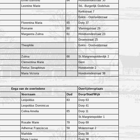
Emiel Edmond
84
Hondseindestraat 50
Leontine Marie
StL -Burgerlijk Godshuis
Kerkstraat 7
Eeklo - Oostveldstraat
Florentina Maria
85
Dorp 37
Romanie
60
Vlamingstraat 29
Margareta Zulma
61
Hondseindestraat 23
Groenstraat 25
Theophile
Eeklo - Oostveldstraat
Zulma
66
St.Margrietepolderdijk 2
Clementina Marie
Gent
Petrus Seraphinus
Hondseinde 2
Maria Victoria
Hondseindestraat 38
Eega van de overledene
Overlijdensplaats
Voornaam
Oud
Dorp/Stad/Wijk
Leopoldus
83
Dorp 63
Leopoldus Dominicus
Dorp 41
Celina Amelia
65
Dorp 11
St.Margrietepolder 1
Rosalie Marie
79
Dorp 69
Adhemar Franciscus
59
Molenstraat 2
Mathilde
Dorp 59
Marie Louise
Dorp 38