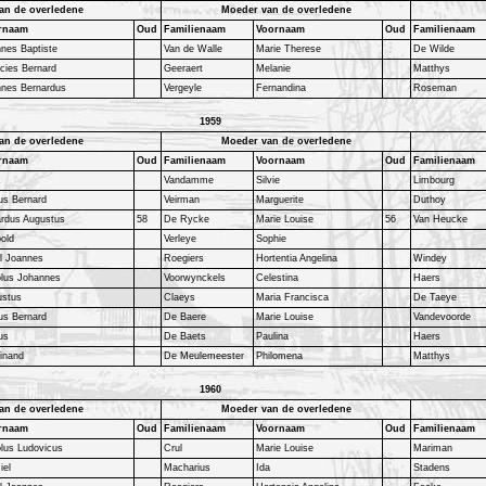
an de overledene
Moeder van de overledene
rnaam
Oud
Familienaam
Voornaam
Oud
Familienaam
nes Baptiste
Van de Walle
Marie Therese
De Wilde
cies Bernard
Geeraert
Melanie
Matthys
nnes Bernardus
Vergeyle
Fernandina
Roseman
1959
an de overledene
Moeder van de overledene
rnaam
Oud
Familienaam
Voornaam
Oud
Familienaam
x
Vandamme
Silvie
Limbourg
us Bernard
Veirman
Marguerite
Duthoy
rdus Augustus
58
De Rycke
Marie Louise
56
Van Heucke
old
Verleye
Sophie
l Joannes
Roegiers
Hortentia Angelina
Windey
olus Johannes
Voorwynckels
Celestina
Haers
ustus
Claeys
Maria Francisca
De Taeye
us Bernard
De Baere
Marie Louise
Vandevoorde
us
De Baets
Paulina
Haers
inand
De Meulemeester
Philomena
Matthys
1960
an de overledene
Moeder van de overledene
rnaam
Oud
Familienaam
Voornaam
Oud
Familienaam
lus Ludovicus
Crul
Marie Louise
Mariman
iel
Macharius
Ida
Stadens