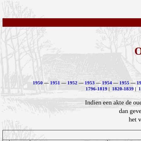
O
1950
—
1951
—
1952
—
1953
—
1954
—
1955
—
1
1796-1819
|
1820-1839
|
1
Indien een akte de o
dan geve
het 