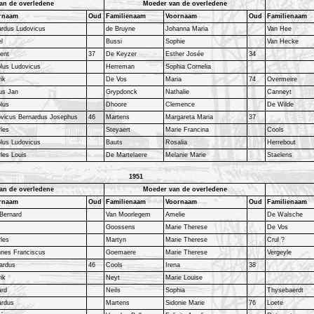
an de overledene
Moeder van de overledene
rnaam
Oud
Familienaam
Voornaam
Oud
Familienaam
ardus Ludovicus
de Bruyne
Johanna Maria
Van Hee
l
Bussi
Sophie
Van Hecke
ent
37
De Keyzer
Esther Josée
34
lus Ludovicus
Herreman
Sophia Cornelia
ik
De Vos
Maria
74
Overmeire
us Jan
Grypdonck
Nathalie
Canneyt
lus
Dhoore
Clemence
De Wilde
vicus Bernardus Josephus
46
Martens
Margareta Maria
37
les
Steyaert
Marie Francina
Cools
lus Ludovicus
Bauts
Rosalia
Herrebout
les Louis
De Martelaere
Melanie Marie
Staelens
1951
an de overledene
Moeder van de overledene
rnaam
Oud
Familienaam
Voornaam
Oud
Familienaam
Bernard
Van Moorlegem
Amelie
De Walsche
Goossens
Marie Therese
De Vos
les
Martyn
Marie Therese
Crul ?
nnes Franciscus
Goemaere
Marie Therese
Vergeyle
ardus
46
Cools
Irena
38
ik
Neyt
Marie Louise
ard
Neils
Sophia
Thysebaerdt
ardus
Martens
Sidonie Marie
76
Loete