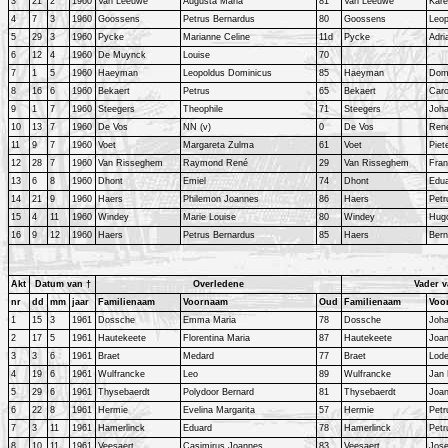
3
21
2
1960
Van Leeuwe
Augusta Maria
81
Van Leeuwe
Kare
4
7
3
1960
Goossens
Petrus Bernardus
80
Goossens
Leop
5
29
3
1960
Pycke
Marianne Celine
11d
Pycke
Adr
6
12
4
1960
De Muynck
Louise
70
7
1
5
1960
Haeyman
Leopoldus Dominicus
85
Haeyman
Dom
8
16
6
1960
Bekaert
Petrus
65
Bekaert
Caro
9
1
7
1960
Steegers
Theophile
71
Steegers
Joh
10
13
7
1960
De Vos
NN (v)
0
De Vos
Ren
11
9
7
1960
Voet
Margareta Zulma
61
Voet
Piet
12
28
7
1960
Van Risseghem
Raymond René
29
Van Risseghem
Fra
13
6
8
1960
Dhont
Emiel
74
Dhont
Edu
14
21
9
1960
Haers
Philemon Joannes
86
Haers
Petr
15
4
11
1960
Windey
Marie Louise
80
Windey
Hug
16
9
12
1960
Haers
Petrus Bernardus
85
Haers
Ber
Akt
Datum van †
Overledene
Vader v
nr
dd
mm
jaar
Familienaam
Voornaam
Oud
Familienaam
Voo
1
15
3
1961
Dossche
Emma Maria
78
Dossche
Joh
2
17
5
1961
Hautekeete
Florentina Maria
87
Hautekeete
Joa
3
3
6
1961
Braet
Medard
77
Braet
Lode
4
19
6
1961
Wulfrancke
Leo
89
Wulfrancke
Jan 
5
29
6
1961
Thysebaerdt
Polydoor Bernard
81
Thysebaerdt
Joa
6
22
8
1961
Hermie
Evelina Margarita
57
Hermie
Petr
7
3
11
1961
Hamerlinck
Eduard
78
Hamerlinck
Petr
8
10
11
1961
Veesaert
Casimirus Joannes
83
Veesaert
Jos