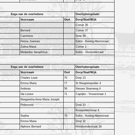
Eega van de overledene
Overlijdensplaats
Voornaam
Oud
Dorp/Stad/Wijk
Comer 35
Bernard
Comer 37
Casimirus
Dorp 38
Petrus Joannes
Eeklo - Koning Albertstraat
Zulma Maria
Comer 1
Medardus Seraphinus
Eeklo - Oostveldstraat
Eega van de overledene
Overlijdensplaats
Voornaam
Oud
Dorp/Stad/Wijk
Charles Louis
70
Dorp 13
Emma Maria
77
St Margrietepolder 4
Andreas
56
Nieuwe Steenweg 4
Ida Louise
71
Caprijke - Vrouwstraat 1
Margaretha Anna Maria Joseph
Philemond
Dorp 23
Kruispolderstraat 9
Sophia
70
Eeklo - Koning Albertstraat
Emma Maria
Dorp 32
Alphons Bernard
Hondseindestraat 19