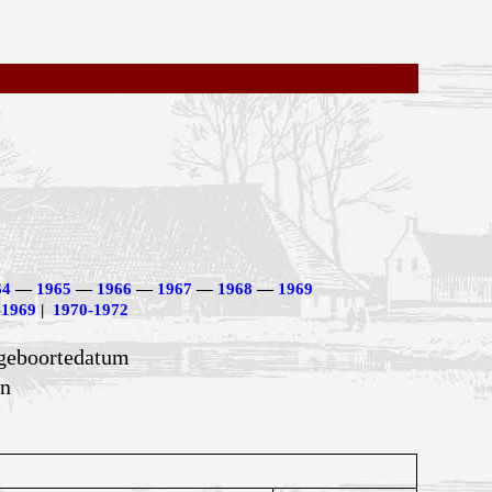
64
—
1965
—
1966
—
1967
—
1968
—
1969
-1969
|
1970-1972
 geboortedatum
en