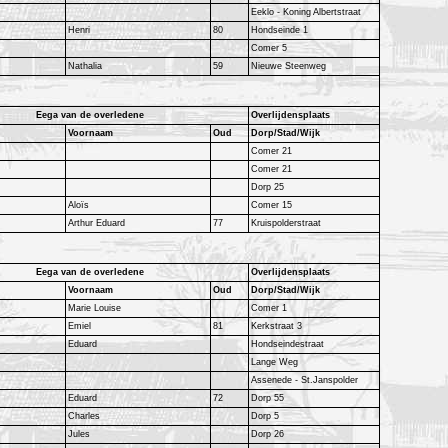
Eeklo - Koning Albertstraat
Henri
80
Hondseinde 1
Comer 5
Nathalia
59
Nieuwe Steenweg
Eega van de overledene
Overlijdensplaats
Voornaam
Oud
Dorp/Stad/Wijk
Comer 21
Comer 21
Dorp 25
Aloïs
Comer 15
Arthur Eduard
77
Kruispolderstraat
Eega van de overledene
Overlijdensplaats
Voornaam
Oud
Dorp/Stad/Wijk
Marie Louise
Comer 1
Emiel
81
Kerkstraat 3
Eduard
Hondseindestraat
Lange Weg
Assenede - St.Janspolder
Eduard
72
Dorp 55
Charles
Dorp 5
Jules
Dorp 26