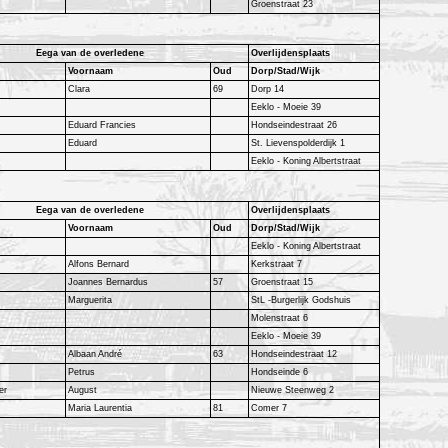
Groenstraat 23
Eega van de overledene
Overlijdensplaats
Voornaam
Oud
Dorp/Stad/Wijk
Clara
69
Dorp 14
Eeklo - Moeie 39
Eduard Francies
Hondseindestraat 26
Eduard
St. Lievenspolderdijk 1
Eeklo - Koning Albertstraat
Eega van de overledene
Overlijdensplaats
Voornaam
Oud
Dorp/Stad/Wijk
Eeklo - Koning Albertstraat
Alfons Bernard
Kerkstraat 7
Joannes Bernardus
57
Groenstraat 15
Marguerita
StL -Burgerlijk Godshuis
Molenstraat 6
Eeklo - Moeie 39
Albaan André
63
Hondseindestraat 12
Petrus
Hondseinde 6
er
August
Nieuwe Steenweg 2
Maria Laurentia
81
Comer 7