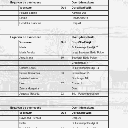
Eega van de overledene
Overlijdensplaats
Voornaam
Oud
Dorp/Stad/Wijk
Pelagie Sophie
Kantijne 10a
Emma
Hondseinde 5
Hendrika Francina
Dorp 41
Eega van de overledene
Overlijdensplaats
Voornaam
Oud
Dorp/Stad/Wijk
Maria
St Lievenspolderdijk 7
Maria Amelia
langs Beooster Eede Polder
Anna Maria
30
Beooster Eede Polder
Groenstraat 7
Charles Louis
St Lievenspolderdijk 14
Petrus Bernardus
83
Groenstraat 15
Celesta Helena
Oostburg - NL
Leon
67
Comer 1
Zulma Margarita
Gent
Augusta Gerarda
52
StL - Paepemeerschen
Eega van de overledene
Overlijdensplaats
Voornaam
Oud
Dorp/Stad/Wijk
Raymond Richard
Dorp 27
Pieter
St Lievenspolderdijk 3