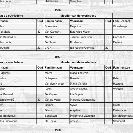
les Louis
Helslander
Seraphina
1956
an de overledene
Moeder van de overledene
rnaam
Oud
Familienaam
Voornaam
Oud
Familienaam
les
Staenders
Delphina
Ginneberge
el Maria
42
Van Canneyt
Elza Alice Marie
us Bernardus
Neels?
Juliana Francisca
Goossens
les Louis
De Smet
Prudentia
Devent
r André
29
????
Ida Rachel Cornelia
29
1957
an de overledene
Moeder van de overledene
rnaam
Oud
Familienaam
Voornaam
Oud
Familienaam
Baptiste
Maree
Maria Theresia
ardus
Schepens
Rosalie
Pelst
se
Van den Navoej
Maria Victoria
Haerens
icus
Jodts
Amelia Sophia
Veirman
us Bernard
De Gryze
Ida Sophie
Emiel André
30
Van de Velde
Marcella Clementine
oré
Carlier
Sylvie
Hoste
us
Dhont
Angeline
Dolieslager
us Bernardus
Schollaert
Philomena Laurentia
De Meulemeest
lus Ludovicus
De Taeye
Amelia
Standaert
1958