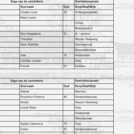
Eega van de overledene
Overlijdensplaats
Voornaam
Oud
Dorp/Stad/Wijk
Charles Louis
55
St-Margrietepolder
Marie Louise
Comer
Molenstraat 8
Elisa Magdalena
51
St. Laureins
Theophiel
Nieuwe Steenweg
Marie Mathilde
Vlamingstraat
Kruispolderstraat
Julie
70
Hondseinde
Camillus Joseph
Dorp
Honoré
53
Kantijne
Eega van de overledene
Overlijdensplaats
Voornaam
Oud
Dorp/Stad/Wijk
Sidonie
Beernem
Emerence Florence
80
Hondseindestraat
Amelie
Nieuwe Steenweg
Leonie Marie
Dorp
Hondseinde
Vlamingstraat
Sophia Clemencia
75
Dorp
Celina
47
Hondseindestraat