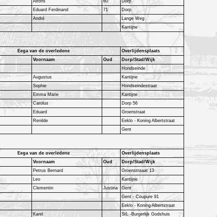
Alfons
60
Dorp
Eduard Ferdinand
71
Dorp
André
Lange Weg
Kantijne
Eega van de overledene
Overlijdensplaats
Voornaam
Oud
Dorp/Stad/Wijk
Hondseinde
Augustus
Kantijne
Sophie
Hondseindestraat
Emma Marie
Kantijne
Carolus
Dorp 56
Eduard
Groenstraat
Renilde
Eeklo - Koning Albertstraat
Gent
Eega van de overledene
Overlijdensplaats
Voornaam
Oud
Dorp/Stad/Wijk
Petrus Bernard
Groenstraaat 13
Leo
Kantijne
Clementin
Justina
Gent
Gent - Coupure 91
Eeklo - Koning Albertstraat
Karel
StL -Burgerlijk Godshuis