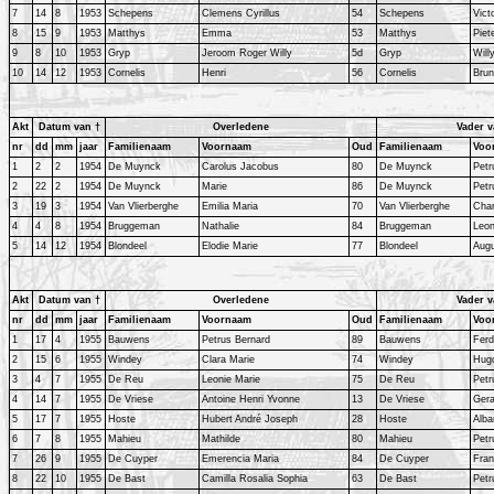
7
14
8
1953
Schepens
Clemens Cyrillus
54
Schepens
Vict
8
15
9
1953
Matthys
Emma
53
Matthys
Piet
9
8
10
1953
Gryp
Jeroom Roger Willy
5d
Gryp
Will
10
14
12
1953
Cornelis
Henri
56
Cornelis
Bru
Akt
Datum van †
Overledene
Vader v
nr
dd
mm
jaar
Familienaam
Voornaam
Oud
Familienaam
Voo
1
2
2
1954
De Muynck
Carolus Jacobus
80
De Muynck
Petr
2
22
2
1954
De Muynck
Marie
86
De Muynck
Petr
3
19
3
1954
Van Vlierberghe
Emilia Maria
70
Van Vlierberghe
Char
4
4
8
1954
Bruggeman
Nathalie
84
Bruggeman
Leo
5
14
12
1954
Blondeel
Elodie Marie
77
Blondeel
Aug
Akt
Datum van †
Overledene
Vader v
nr
dd
mm
jaar
Familienaam
Voornaam
Oud
Familienaam
Voo
1
17
4
1955
Bauwens
Petrus Bernard
89
Bauwens
Ferd
2
15
6
1955
Windey
Clara Marie
74
Windey
Hug
3
4
7
1955
De Reu
Leonie Marie
75
De Reu
Petr
4
14
7
1955
De Vriese
Antoine Henri Yvonne
13
De Vriese
Ger
5
17
7
1955
Hoste
Hubert André Joseph
28
Hoste
Alba
6
7
8
1955
Mahieu
Mathilde
80
Mahieu
Petr
7
26
9
1955
De Cuyper
Emerencia Maria
84
De Cuyper
Fran
8
22
10
1955
De Bast
Camilla Rosalia Sophia
63
De Bast
Petr