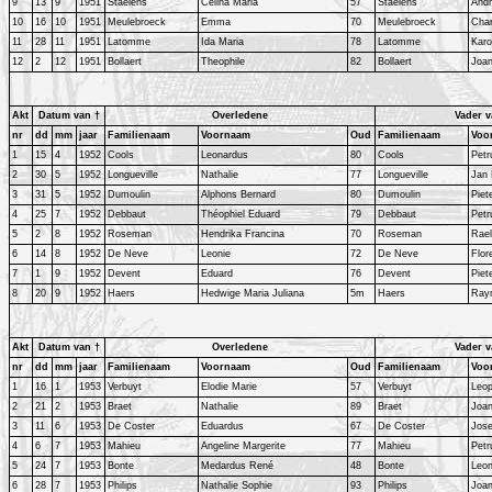
9
13
9
1951
Staelens
Celina Maria
57
Staelens
And
10
16
10
1951
Meulebroeck
Emma
70
Meulebroeck
Char
11
28
11
1951
Latomme
Ida Maria
78
Latomme
Karo
12
2
12
1951
Bollaert
Theophile
82
Bollaert
Joan
Akt
Datum van †
Overledene
Vader v
nr
dd
mm
jaar
Familienaam
Voornaam
Oud
Familienaam
Voo
1
15
4
1952
Cools
Leonardus
80
Cools
Petr
2
30
5
1952
Longueville
Nathalie
77
Longueville
Jan 
3
31
5
1952
Dumoulin
Alphons Bernard
80
Dumoulin
Piet
4
25
7
1952
Debbaut
Théophiel Eduard
79
Debbaut
Petr
5
2
8
1952
Roseman
Hendrika Francina
70
Roseman
Rael
6
14
8
1952
De Neve
Leonie
72
De Neve
Flor
7
1
9
1952
Devent
Eduard
76
Devent
Piet
8
20
9
1952
Haers
Hedwige Maria Juliana
5m
Haers
Ray
Akt
Datum van †
Overledene
Vader v
nr
dd
mm
jaar
Familienaam
Voornaam
Oud
Familienaam
Voo
1
16
1
1953
Verbuyt
Elodie Marie
57
Verbuyt
Leop
2
21
2
1953
Braet
Nathalie
89
Braet
Joan
3
11
6
1953
De Coster
Eduardus
67
De Coster
Jos
4
6
7
1953
Mahieu
Angeline Margerite
77
Mahieu
Petr
5
24
7
1953
Bonte
Medardus René
48
Bonte
Leon
6
28
7
1953
Philips
Nathalie Sophie
93
Philips
Joa