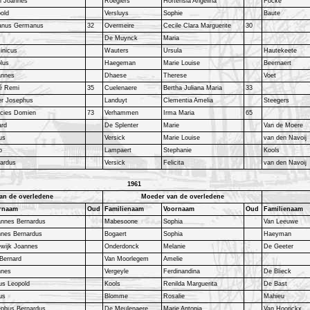
l Joannes
Roegiers
Hortensia Angelina
Focke
old
Versluys
Sophie
Baute
ianus Germanus
32
Overmeire
Cecile Clara Marguerite
30
De Muynck
Maria
inicus
Wauters
Ursula
Hautekeete
lus
Haegeman
Marie Louise
Beernaert
annes
Dhaese
Therese
Voet
é Remi
35
Cuelenaere
Bertha Juliana Maria
33
er Josephus
Landuyt
Clementia Amelia
Steegers
ncies Domien
73
Verhammen
Irma Maria
65
ard
De Splenter
Marie
Van de Moere
us
Versick
Marie Louise
van den Navoij
o
Lampaert
Stephanie
Kools
nardus
Versick
Felicita
van den Navoij
1961
an de overledene
Moeder van de overledene
rnaam
Oud
Familienaam
Voornaam
Oud
Familienaam
annes Bernardus
Mabesoone
Sophia
Van Leeuwe
nnes Bernardus
Bogaert
Sophia
Haeyman
wijk Joannes
Onderdonck
Melanie
De Geeter
Bernard
Van Moorlegem
Amelie
nnes
Vergeyle
Ferdinandina
De Blieck
us Leopold
Kools
Renilda Marguerita
De Bast
us
Blomme
Rosalie
Mahieu
ephus Bernardus
De Meulenaere
Marie Antonia
Van Hoorickx