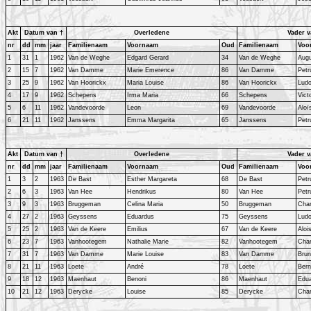
Akt
Datum van †
Overledene
Vader v
nr
dd
mm
jaar
Familienaam
Voornaam
Oud
Familienaam
Voo
1
31
1
1962
Van de Weghe
Edgard Gerard
34
Van de Weghe
Aug
2
15
7
1962
Van Damme
Marie Emerence
86
Van Damme
Petr
3
25
9
1962
Van Hoorickx
Maria Louise
86
Van Hoorickx
Ludo
4
17
9
1962
Schepens
Irma Maria
66
Schepens
Vict
5
6
11
1962
Vandevoorde
Leon
69
Vandevoorde
Aloï
6
21
11
1962
Janssens
Emma Margarita
65
Janssens
Petr
Akt
Datum van †
Overledene
Vader v
nr
dd
mm
jaar
Familienaam
Voornaam
Oud
Familienaam
Voo
1
3
2
1963
De Bast
Esther Margareta
68
De Bast
Petr
2
6
3
1963
Van Hee
Hendrikus
80
Van Hee
Petr
3
9
3
1963
Bruggeman
Celina Maria
50
Bruggeman
Char
4
27
2
1963
Geyssens
Eduardus
75
Geyssens
Ludo
5
25
2
1963
Van de Keere
Emilius
67
Van de Keere
Aloi
6
23
7
1963
Vanhootegem
Nathalie Marie
82
Vanhootegem
Char
7
31
7
1963
Van Damme
Marie Louise
83
Van Damme
Bru
8
21
11
1963
Loete
André
78
Loete
Ber
9
18
12
1963
Maenhaut
Benoni
86
Maenhaut
Edu
10
21
12
1963
Derycke
Louise
85
Derycke
Char