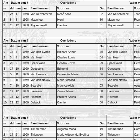
Akt
Datum van †
Overledene
Vader v
nr
dd
mm
jaar
Familienaam
Voornaam
Oud
Familienaam
Voo
1
26
1
1958
Van Kerrebroeck
René Adolf
82
Van Kerrebroeck
Joan
2
8
8
1958
Maenhout
Henri
86
Maenhout
Fran
3
11
12
1958
Thysebaerdt
Carolus
81
Thysebaerdt
Joa
Akt
Datum van †
Overledene
Vader v
nr
dd
mm
jaar
Familienaam
Voornaam
Oud
Familienaam
Voo
1
12
3
1959
Van den Eynde
Richard Arthur
85
Van den Eynde
Feli
2
3
8
1959
Van Hee
Charles Louis
64
Van Hee
Petr
3
20
9
1959
Speeckaert
Hendrik Jozef
29
Speeckaert
Gera
4
17
10
1959
Goossens
Edmond
84
Goossens
Leop
5
5
11
1959
Van Leeuwe
Emerentia Maria
86
Van Leeuwe
Kare
6
11
11
1959
Van den Navoy
Maria Victoria
87
Van den Navoy
Car
7
7
10
1959
Bearelle
Maurice Aloïs
55
Bearelle
Aug
8
17
12
1959
Bauwens
Zulma Maria
68
Bauwens
Petr
9
18
12
1959
Haerens
Prudent Alfons
50
Haerens
Petr
10
23
12
1959
Debuck
Camiel
56
Debuck
Ferd
Akt
Datum van †
Overledene
Vader v
nr
dd
mm
jaar
Familienaam
Voornaam
Oud
Familienaam
Voo
1
1
2
1960
Timmerman
Augusta Maria
49
Timmerman
Caro
2
14
2
1960
Thienpont
Maria Aldegonda Evelina
69
Thienpont
Cam