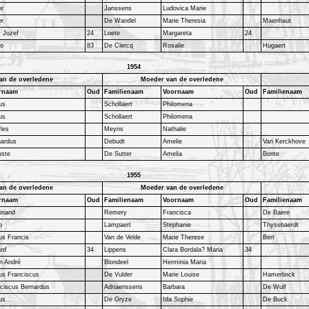
or
Janssens
Ludovica Marie
er
De Wandel
Marie Theresia
Maenhaut
y Jozef
24
Loete
Margareta
24
no
83
De Clercq
Rosalie
Hugaert
1954
an de overledene
Moeder van de overledene
rnaam
Oud
Familienaam
Voornaam
Oud
Familienaam
us
Schollaert
Philomena
us
Schollaert
Philomena
les
Meyns
Nathalie
nardus
Debudt
Amelie
Van Kerckhove
uste
De Sutter
Amelia
Bonte
1955
an de overledene
Moeder van de overledene
rnaam
Oud
Familienaam
Voornaam
Oud
Familienaam
inand
Remery
Francisca
De Baere
o
Lampaert
Stephanie
Thysebaerdt
us Francis
Van de Velde
Marie Therese
Bert
ard
34
Lippens
Clara Bordala? Maria
34
n André
Blondeel
Herminia Maria
us Franciscus
De Vulder
Marie Louise
Hamerlinck
ciscus Bernardus
Adriaenssens
Barbara
De Wulf
us
De Gryze
Ida Sophie
De Buck