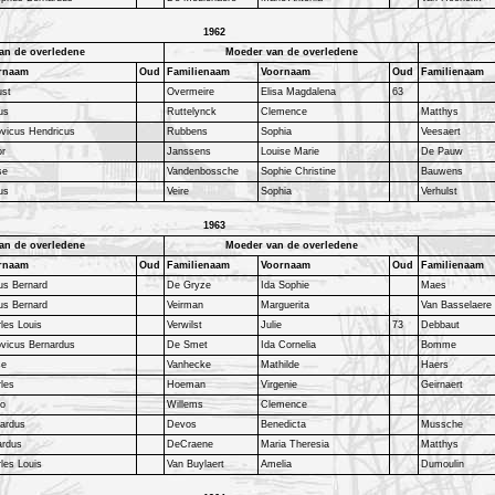
1962
an de overledene
Moeder van de overledene
rnaam
Oud
Familienaam
Voornaam
Oud
Familienaam
ust
Overmeire
Elisa Magdalena
63
us
Ruttelynck
Clemence
Matthys
vicus Hendricus
Rubbens
Sophia
Veesaert
or
Janssens
Louise Marie
De Pauw
se
Vandenbossche
Sophie Christine
Bauwens
us
Veire
Sophia
Verhulst
1963
an de overledene
Moeder van de overledene
rnaam
Oud
Familienaam
Voornaam
Oud
Familienaam
us Bernard
De Gryze
Ida Sophie
Maes
us Bernard
Veirman
Marguerita
Van Basselaere
les Louis
Verwilst
Julie
73
Debbaut
vicus Bernardus
De Smet
Ida Cornelia
Bomme
se
Vanhecke
Mathilde
Haers
les
Hoeman
Virgenie
Geirnaert
no
Willems
Clemence
nardus
Devos
Benedicta
Mussche
ardus
DeCraene
Maria Theresia
Matthys
les Louis
Van Buylaert
Amelia
Dumoulin