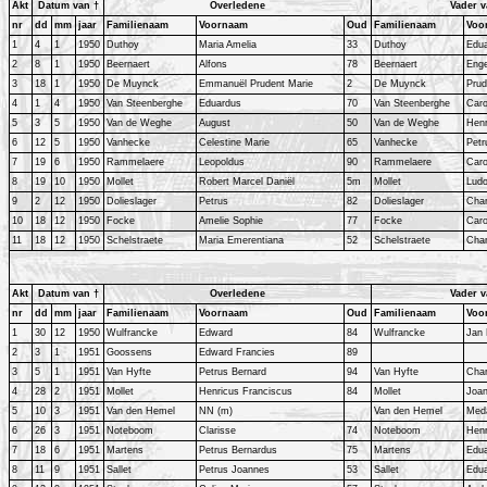
Akt
Datum van †
Overledene
Vader v
nr
dd
mm
jaar
Familienaam
Voornaam
Oud
Familienaam
Voo
1
4
1
1950
Duthoy
Maria Amelia
33
Duthoy
Edu
2
8
1
1950
Beernaert
Alfons
78
Beernaert
Enge
3
18
1
1950
De Muynck
Emmanuël Prudent Marie
2
De Muynck
Prud
4
1
4
1950
Van Steenberghe
Eduardus
70
Van Steenberghe
Caro
5
3
5
1950
Van de Weghe
August
50
Van de Weghe
Henr
6
12
5
1950
Vanhecke
Celestine Marie
65
Vanhecke
Petr
7
19
6
1950
Rammelaere
Leopoldus
90
Rammelaere
Caro
8
19
10
1950
Mollet
Robert Marcel Daniël
5m
Mollet
Ludo
9
2
12
1950
Dolieslager
Petrus
82
Dolieslager
Char
10
18
12
1950
Focke
Amelie Sophie
77
Focke
Caro
11
18
12
1950
Schelstraete
Maria Emerentiana
52
Schelstraete
Char
Akt
Datum van †
Overledene
Vader v
nr
dd
mm
jaar
Familienaam
Voornaam
Oud
Familienaam
Voo
1
30
12
1950
Wulfrancke
Edward
84
Wulfrancke
Jan 
2
3
1
1951
Goossens
Edward Francies
89
3
5
1
1951
Van Hyfte
Petrus Bernard
94
Van Hyfte
Char
4
28
2
1951
Mollet
Henricus Franciscus
84
Mollet
Joa
5
10
3
1951
Van den Hemel
NN (m)
Van den Hemel
Med
6
26
3
1951
Noteboom
Clarisse
74
Noteboom
Henr
7
18
6
1951
Martens
Petrus Bernardus
75
Martens
Edu
8
11
9
1951
Sallet
Petrus Joannes
53
Sallet
Edu