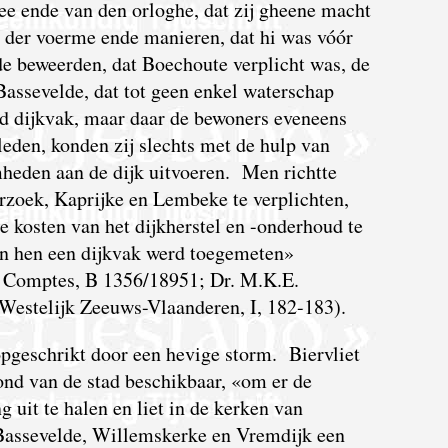
ee ende van den orloghe, dat zij gheene macht
 der voerme ende manieren, dat hi was vóór
de beweerden, dat Boechoute verplicht was, de
Bassevelde, dat tot geen enkel waterschap
d dijkvak, maar daar de bewoners eveneens
eden, konden zij slechts met de hulp van
eden aan de dijk uitvoeren. Men richtte
rzoek, Kaprijke en Lembeke te verplichten,
kosten van het dijkherstel en -onderhoud te
an hen een dijkvak werd toegemeten»
s Comptes, B 1356/18951; Dr. M.K.E.
 Westelijk Zeeuws-Vlaanderen, I, 182-183).
pgeschrikt door een hevige storm. Biervliet
ond van de stad beschikbaar, «om er de
 uit te halen en liet in de kerken van
Bassevelde, Willemskerke en Vremdijk een