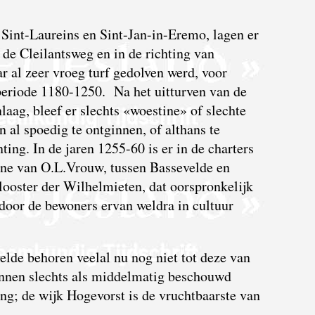
 Sint-Laureins en Sint-Jan-in-Eremo, lagen er
 de Cleilantsweg en in de richting van
r al zeer vroeg turf gedolven werd, voor
periode 1180-1250. Na het uitturven van de
aag, bleef er slechts «woestine» of slechte
 al spoedig te ontginnen, of althans te
ing. In de jaren 1255-60 is er in de charters
ine van O.L.Vrouw, tussen Bassevelde en
looster der Wilhelmieten, dat oorspronkelijk
door de bewoners ervan weldra in cultuur
elde behoren veelal nu nog niet tot deze van
nnen slechts als middelmatig beschouwd
ng; de wijk Hogevorst is de vruchtbaarste van