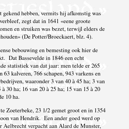
t gekend hebben, vermits hij afkomstig was
 verbleef, zegt dat in 1641 «eene groote
omen en struiken was bezet, terwijl elders de
houden» (De Potter/Broeckaert, blz. 4).
ntense bebouwing en bemesting ook hier de
kt. Dat Bassevelde in 1846 een echt
de statistiek van dat jaar: men telde er 265
n 63 kalveren, 766 schapen, 943 varkens en
bedrijven, waaronder 3 van 40 à 45 ha; 3 van
5 à 30 ha; 16 van 20 à 25 ha; 15 van 15 à 20
de 10 ha.
te Zoeterbeke, 23 1/2 gemet groot en in 1354
zoon van Hendrik. Een ander goed werd op
er Aelbrecht verpacht aan Alard de Munster,