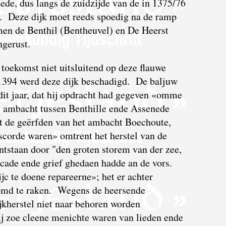
ede, dus langs de zuidzijde van de in 1375/76
. Deze dijk moet reeds spoedig na de ramp
 men de Benthil (Bentheuvel) en De Heerst
gerust.
toekomst niet uitsluitend op deze flauwe
 1394 werd deze dijk beschadigd. De baljuw
dit jaar, dat hij opdracht had gegeven «omme
e ambacht tussen Benthille ende Assenede
 de geërfden van het ambacht Boechoute,
iscorde waren» omtrent het herstel van de
ontstaan door "den groten storem van der zee,
scade ende grief ghedaen hadde an de vors.
ijc te doene repareerne»; het er achter
oomd te raken. Wegens de heersende
jkherstel niet naar behoren worden
j zoe cleene menichte waren van lieden ende