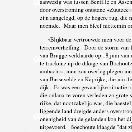
aanwezig was tussen Bentille en Assen
door overstroming ontstane «Zuutzee»
zijn aangelegd, op de hogere rug, die
noemde. Maar men bleef niettemin on
«Blijkbaar vertrouwde men voor de 
terreinverheffing. Door de storm van
van Brugge verklaarde op 18 juni van 
te truckene up de dikage van Bochout
ambacht»; men zou overleg plegen met
van Bassevelde en Kaprijke, die «in d
dijk. Er was een gevaarlijke situatie 
die onlanx te voren verleden zo grote 
riike, dat nootzakelijc was, die haestel
liggende land dreigde anders overstr
onenigheid van de gelanden kon het di
uitgevoerd. Boechoute klaagde "dat zi