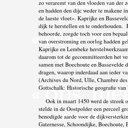
zo veraremt van den vloeden van der z
en hadden den dijc weder te makene in
de laeste vloet». Kaprijke en Bassevel
dijk te herstellen en te onderhouden. 
behoorde, zorgde toch voor een bepaal
van overstroming en oorlog hadden gel
Kaprijke en Lembeke herstelwerkzaamh
daarom tot de gecommitteerden het ve
samen met Boechoute en Bassevelde de 
dragen, waarop inderdaad aan ieder v
(Archives du Nord, Ulle, Chambre de
Gottschalk: Historische geografie van
Ook in maart 1450 werd de streek o
stelde in de Oostpolder een perceel gr
benodigde aarde voor de dijkversterking
Gaternesse, Schoondijke, Boechoute, 