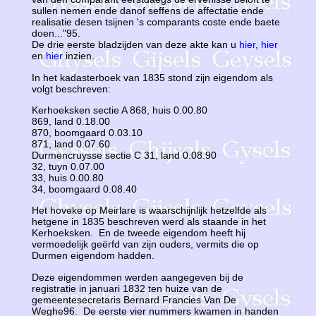
sullen nemen ende danof seffens de affectatie ende
realisatie desen tsijnen 's comparants coste ende baete
doen..."95.
De drie eerste bladzijden van deze akte kan u
hier
,
hier
en
hier
inzien.
In het kadasterboek van 1835 stond zijn eigendom als
volgt beschreven:
Kerhoeksken sectie A 868, huis 0.00.80
869, land 0.18.00
870, boomgaard 0.03.10
871, land 0.07.60
Durmencruysse sectie C 31, land 0.08.90
32, tuyn 0.07.00
33, huis 0.00.80
34, boomgaard 0.08.40
Het hoveke op Meirlare is waarschijnlijk hetzelfde als
hetgene in 1835 beschreven werd als staande in het
Kerhoeksken. En de tweede eigendom heeft hij
vermoedelijk geërfd van zijn ouders, vermits die op
Durmen eigendom hadden.
Deze eigendommen werden aangegeven bij de
registratie in januari 1832 ten huize van de
gemeentesecretaris Bernard Francies Van De
Weghe96. De eerste vier nummers kwamen in handen