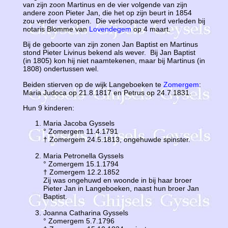
van zijn zoon Martinus en de vier volgende van zijn
andere zoon Pieter Jan, die het op zijn beurt in 1854
zou verder verkopen. Die verkoopacte werd verleden bij
notaris Blomme van
Lovendegem
op 4 maart.
Bij de geboorte van zijn zonen Jan Baptist en Martinus
stond Pieter Livinus bekend als wever. Bij Jan Baptist
(in 1805) kon hij niet naamtekenen, maar bij Martinus (in
1808) ondertussen wel.
Beiden stierven op de wijk Langeboeken te
Zomergem
:
Maria Judoca op 21.8.1817 en Petrus op 24.7.1831.
Hun 9 kinderen:
Maria Jacoba Gyssels
° Zomergem 11.4.1791
† Zomergem 24.5.1813, ongehuwde spinster.
Maria Petronella Gyssels
° Zomergem 15.1.1794
† Zomergem 12.2.1852
Zij was ongehuwd en woonde in bij haar broer
Pieter Jan in Langeboeken, naast hun broer Jan
Baptist.
Joanna Catharina Gyssels
° Zomergem 5.7.1796