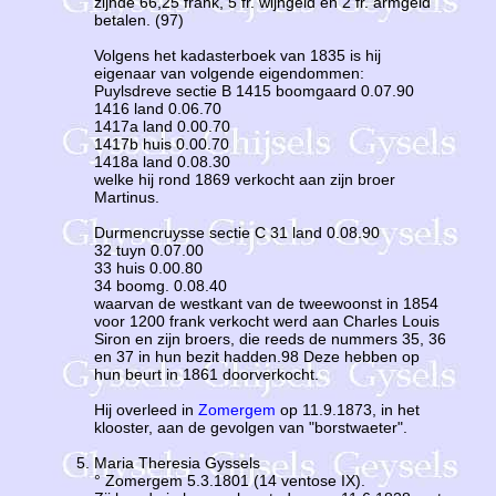
zijnde 66,25 frank, 5 fr. wijngeld en 2 fr. armgeld
betalen. (97)
Volgens het kadasterboek van 1835 is hij
eigenaar van volgende eigendommen:
Puylsdreve sectie B 1415 boomgaard 0.07.90
1416 land 0.06.70
1417a land 0.00.70
1417b huis 0.00.70
1418a land 0.08.30
welke hij rond 1869 verkocht aan zijn broer
Martinus.
Durmencruysse sectie C 31 land 0.08.90
32 tuyn 0.07.00
33 huis 0.00.80
34 boomg. 0.08.40
waarvan de westkant van de tweewoonst in 1854
voor 1200 frank verkocht werd aan Charles Louis
Siron en zijn broers, die reeds de nummers 35, 36
en 37 in hun bezit hadden.98 Deze hebben op
hun beurt in 1861 doorverkocht.
Hij overleed in
Zomergem
op 11.9.1873, in het
klooster, aan de gevolgen van "borstwaeter".
Maria Theresia Gyssels
° Zomergem 5.3.1801 (14 ventose IX).