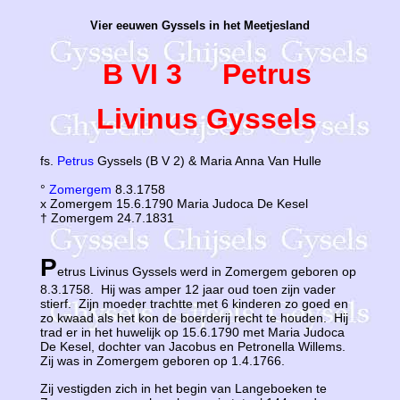
Vier eeuwen Gyssels in het Meetjesland
B VI 3 Petrus
Livinus Gyssels
fs.
Petrus
Gyssels (B V 2) & Maria Anna Van Hulle
°
Zomergem
8.3.1758
x Zomergem 15.6.1790 Maria Judoca De Kesel
† Zomergem 24.7.1831
P
etrus Livinus Gyssels werd in Zomergem geboren op
8.3.1758. Hij was amper 12 jaar oud toen zijn vader
stierf. Zijn moeder trachtte met 6 kinderen zo goed en
zo kwaad als het kon de boerderij recht te houden. Hij
trad er in het huwelijk op 15.6.1790 met Maria Judoca
De Kesel, dochter van Jacobus en Petronella Willems.
Zij was in Zomergem geboren op 1.4.1766.
Zij vestigden zich in het begin van Langeboeken te