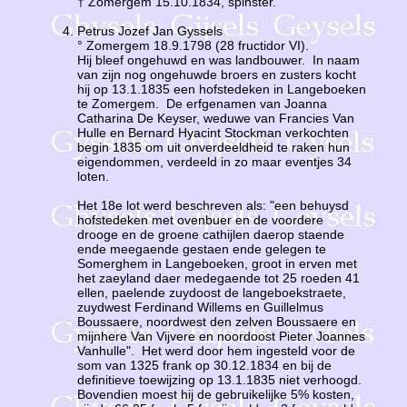
† Zomergem 15.10.1834, spinster.
Petrus Jozef Jan Gyssels
° Zomergem 18.9.1798 (28 fructidor VI).
Hij bleef ongehuwd en was landbouwer. In naam
van zijn nog ongehuwde broers en zusters kocht
hij op 13.1.1835 een hofstedeken in Langeboeken
te Zomergem. De erfgenamen van Joanna
Catharina De Keyser, weduwe van Francies Van
Hulle en Bernard Hyacint Stockman verkochten
begin 1835 om uit onverdeeldheid te raken hun
eigendommen, verdeeld in zo maar eventjes 34
loten.
Het 18e lot werd beschreven als: "een behuysd
hofstedeken met ovenbuer en de voordere
drooge en de groene cathijlen daerop staende
ende meegaende gestaen ende gelegen te
Somerghem in Langeboeken, groot in erven met
het zaeyland daer medegaende tot 25 roeden 41
ellen, paelende zuydoost de langeboekstraete,
zuydwest Ferdinand Willems en Guillelmus
Boussaere, noordwest den zelven Boussaere en
mijnhere Van Vijvere en noordoost Pieter Joannes
Vanhulle". Het werd door hem ingesteld voor de
som van 1325 frank op 30.12.1834 en bij de
definitieve toewijzing op 13.1.1835 niet verhoogd.
Bovendien moest hij de gebruikelijke 5% kosten,