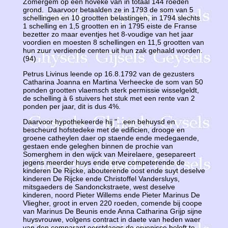
Zomergem op een hoveke van in totaal 144 roeden
grond. Daarvoor betaalden ze in 1793 de som van 5
schellingen en 10 grootten belastingen, in 1794 slechts
1 schelling en 1,5 grootten en in 1795 eiste de Franse
bezetter zo maar eventjes het 8-voudige van het jaar
voordien en moesten 8 schellingen en 11,5 grootten van
hun zuur verdiende centen uit hun zak gehaald worden.
(94)
Petrus Livinus leende op 16.8.1792 van de gezusters
Catharina Joanna en Martina Verheecke de som van 50
ponden grootten vlaemsch sterk permissie wisselgeldt,
de schelling à 6 stuivers het stuk met een rente van 2
ponden per jaar, dit is dus 4%.
Daarvoor hypothekeerde hij "...een behuysd en
bescheurd hofstedeke met de edificien, drooge en
groene catheylen daer op staende ende medegaende,
gestaen ende geleghen binnen de prochie van
Somerghem in den wijck van Meirelaere, gesepareert
jegens meerder huys ende erve competerende de
kinderen De Rijcke, abouterende oost ende suyt deselve
kinderen De Rijcke ende Christoffel Vandersluys,
mitsgaeders de Sandonckstraete, west deselve
kinderen, noord Pieter Willems ende Pieter Marinus De
Vliegher, groot in erven 220 roeden, comende bij coope
van Marinus De Beunis ende Anna Catharina Grijp sijne
huysvrouwe, volgens contract in daete van heden waer
van den comparant eerstdaegs de ervenisse beloft te