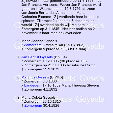
Zij huwde in haar geboortedorp op 11.6.1828 met
Jan Francies Aertsens. Wever Jan Francies werd
geboren in Waarschoot op 12.8.1791 als zoon
van Jooris Bernardus Aertsens en Maria
Catharina Blomme. Zij verdiende haar brood als
spinster. Zij bracht 2 zonen en 3 dochters ter
wereld. Zij overleed op de wijk Meirlare in
Zomergem op 3.1.1845. Het jaar nadien op 2
november is haar man ook overleden.
Maria Joanna Gyssels
°
Zomergem
5 frimaire XII (27/11/1803).
† Zomergem 9 pluviose XII (30/01/1804).
Jan Baptist Gyssels
(B VII 4)
° Zomergem 19.2.1805 (30 pluviose XIII)
x Zomergem op 21.11.1835 Rosalie De Clercq
† Zomergem 15.9.1879
Martinus Gyssels
(B VII 5)
° Zomergem 5.3.1808
x
Landegem
17.10.1839 Maria Theresia Stevens
† Zomergem 4.1.1892
Maria Coleta Gyssels
° Zomergem 28.10.1810
†
Zomergem
30.4.1826