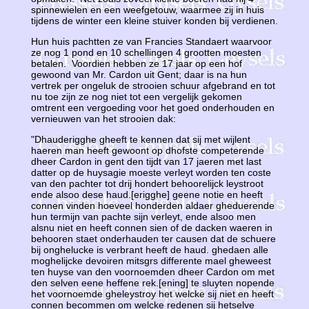
spinnewielen en een weefgetouw, waarmee zij in huis
tijdens de winter een kleine stuiver konden bij verdienen.
Hun huis pachtten ze van Francies Standaert waarvoor
ze nog 1 pond en 10 schellingen 4 grootten moesten
betalen. Voordien hebben ze 17 jaar op een hof
gewoond van Mr. Cardon uit Gent; daar is na hun
vertrek per ongeluk de strooien schuur afgebrand en tot
nu toe zijn ze nog niet tot een vergelijk gekomen
omtrent een vergoeding voor het goed onderhouden en
vernieuwen van het strooien dak:
"Dhauderigghe gheeft te kennen dat sij met wijlent
haeren man heeft gewoont op dhofste competerende
dheer Cardon in gent den tijdt van 17 jaeren met last
datter op de huysagie moeste verleyt worden ten coste
van den pachter tot drij hondert behoorelijck leystroot
ende alsoo dese haud.[erigghe] geene notie en heeft
connen vinden hoeveel honderden aldaer gheduerende
hun termijn van pachte sijn verleyt, ende alsoo men
alsnu niet en heeft connen sien of de dacken waeren in
behooren staet onderhauden ter causen dat de schuere
bij onghelucke is verbrant heeft de haud. ghedaen alle
moghelijcke devoiren mitsgrs differente mael gheweest
ten huyse van den voornoemden dheer Cardon om met
den selven eene heffene rek.[ening] te sluyten nopende
het voornoemde gheleystroy het welcke sij niet en heeft
connen becommen om welcke redenen sij hetselve