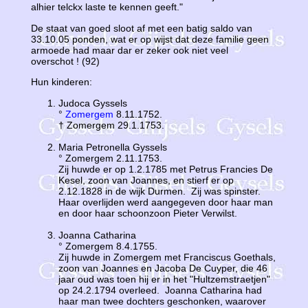
alhier telckx laste te kennen geeft."
De staat van goed sloot af met een batig saldo van
33.10.05 ponden, wat er op wijst dat deze familie geen
armoede had maar dar er zeker ook niet veel
overschot ! (92)
Hun kinderen:
Judoca Gyssels
°
Zomergem
8.11.1752.
† Zomergem 29.1.1753.
Maria Petronella Gyssels
° Zomergem 2.11.1753.
Zij huwde er op 1.2.1785 met Petrus Francies De
Kesel, zoon van Joannes, en stierf er op
2.12.1828 in de wijk Durmen. Zij was spinster.
Haar overlijden werd aangegeven door haar man
en door haar schoonzoon Pieter Verwilst.
Joanna Catharina
° Zomergem 8.4.1755.
Zij huwde in Zomergem met Franciscus Goethals,
zoon van Joannes en Jacoba De Cuyper, die 46
jaar oud was toen hij er in het "Hultzemstraetjen"
op 24.2.1794 overleed. Joanna Catharina had
haar man twee dochters geschonken, waarover