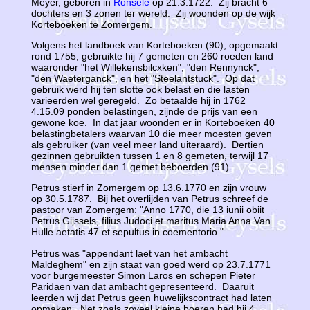
Meyer, geboren in
Ronsele
op 21.3.1722. Zij bracht 6
dochters en 3 zonen ter wereld. Zij woonden op de wijk
Korteboeken te Zomergem.
Volgens het landboek van Korteboeken (90), opgemaakt
rond 1755, gebruikte hij 7 gemeten en 260 roeden land
waaronder "het Willekensbilcxken", "den Rennynck",
"den Waeterganck", en het "Steelantstuck". Op dat
gebruik werd hij ten slotte ook belast en die lasten
varieerden wel geregeld. Zo betaalde hij in 1762
4.15.09 ponden belastingen, zijnde de prijs van een
gewone koe. In dat jaar woonden er in Korteboeken 40
belastingbetalers waarvan 10 die meer moesten geven
als gebruiker (van veel meer land uiteraard). Dertien
gezinnen gebruikten tussen 1 en 8 gemeten, terwijl 17
mensen minder dan 1 gemet beboerden.(91)
Petrus stierf in Zomergem op 13.6.1770 en zijn vrouw
op 30.5.1787. Bij het overlijden van Petrus schreef de
pastoor van Zomergem: "Anno 1770, die 13 iunii obiit
Petrus Gijssels, filius Judoci et maritus Maria Anna Van
Hulle aetatis 47 et sepultus in coementorio."
Petrus was "appendant laet van het ambacht
Maldeghem" en zijn staat van goed werd op 23.7.1771
voor burgemeester Simon Laros en schepen Pieter
Paridaen van dat ambacht gepresenteerd. Daaruit
leerden wij dat Petrus geen huwelijkscontract had laten
opmaken. Net zoals zoveel kleine boeren had hij 4