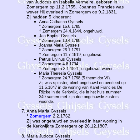
van Judocus en Isabella Vermeire, geboren in
Zomergem op 11.2.1755. Joannes Francies was
wever Hij overleed in Zomergem op 9.2.1831.
Zij hadden 5 kinderen:
Anna Catharina Gyssels
° Zomergem 16.6.1785
† Zomergem 24.4.1844, ongehuwd.
Jan Baptist Gyssels
° Zomergem 13.4.1788
Joanna Maria Gyssels
° Zomergem 26.1.1791
† Zomergem 11.7.1819, ongehuwd.
Petrus Livinus Gyssels
° Zomergem 4.8.1794
† Zomergem 2.1.1821, ongehuwd, wever.
Maria Theresia Gyssels
° Zomergem 24.7.1798 (5 thermidor VI).
Zij was spinster, bleef ongehuwd en overleed op
31.5.1847 in de woning van Karel Francies De
Rijcke in de Kerkwijk, die in het huis nummer
349 samen met zijn drie ongehuwde zusters
woonde.
Anna Maria Gyssels
°
Zomergem
2.2.1762.
Zij was ongehuwd en overleed in haar woning in
de Kerkwijk te Zomergem op 26.12.1807.
Maria Judoca Gyssels