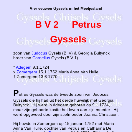
Vier eeuwen Gyssels in het Meetjesland
B V 2 Petrus
Gyssels
zoon van
Judocus
Gysels (B IV) & Georgia Bultynck
broer van
Cornelius
Gysels (B V 1)
°
Adegem
9.1.1724
x
Zomergem
15.1.1752 Maria Anna Van Hulle
† Zomergem 13.6.1770.
P
etrus Gyssels was de tweede zoon van Judocus
Gyssels die hij had uit het derde huwelijk met Georgia
Bultynck. Hij werd in Adegem geboren op 9.1.1724,
maar zijn geboorte kostte het leven aan zijn moeder. Hij
werd opgevoed door zijn stiefmoeder Joanna Christiaen.
Hij huwde in Zomergem op 15 januari 1752 met Maria
Anna Van Hulle, dochter van Petrus en Catharina De