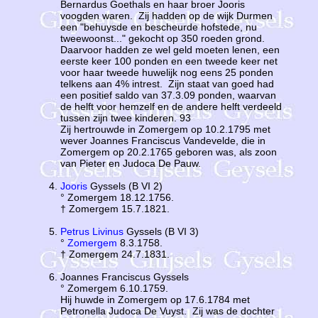
Bernardus Goethals en haar broer Jooris
voogden waren. Zij hadden op de wijk Durmen
een "behuysde en bescheurde hofstede, nu
tweewoonst..." gekocht op 350 roeden grond.
Daarvoor hadden ze wel geld moeten lenen, een
eerste keer 100 ponden en een tweede keer net
voor haar tweede huwelijk nog eens 25 ponden
telkens aan 4% intrest. Zijn staat van goed had
een positief saldo van 37.3.09 ponden, waarvan
de helft voor hemzelf en de andere helft verdeeld
tussen zijn twee kinderen. 93
Zij hertrouwde in Zomergem op 10.2.1795 met
wever Joannes Franciscus Vandevelde, die in
Zomergem op 20.2.1765 geboren was, als zoon
van Pieter en Judoca De Pauw.
Jooris
Gyssels (B VI 2)
° Zomergem 18.12.1756.
† Zomergem 15.7.1821.
Petrus Livinus
Gyssels (B VI 3)
°
Zomergem
8.3.1758.
† Zomergem 24.7.1831.
Joannes Franciscus Gyssels
° Zomergem 6.10.1759.
Hij huwde in Zomergem op 17.6.1784 met
Petronella Judoca De Vuyst. Zij was de dochter