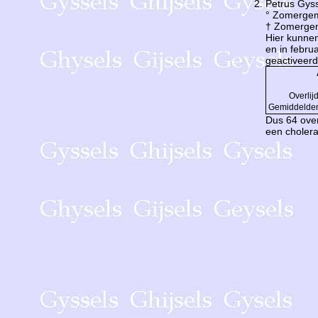
Petrus Gys
° Zomerge
† Zomerge
Hier kunnen
en in febru
geactiveerd
Overlij
Gemiddelde
Dus 64 over
een cholera