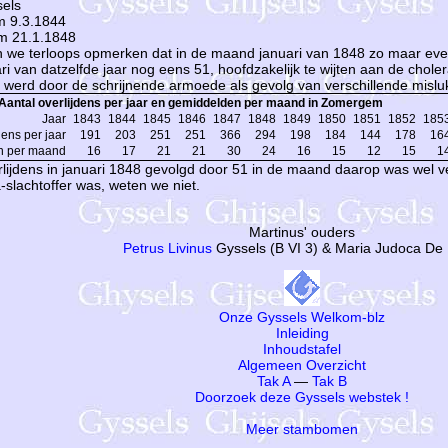
sels
m 9.3.1844
m 21.1.1848
 we terloops opmerken dat in de maand januari van 1848 zo maar even
ari van datzelfde jaar nog eens 51, hoofdzakelijk te wijten aan de chol
 werd door de schrijnende armoede als gevolg van verschillende mislu
Aantal overlijdens per jaar en gemiddelden per maand in Zomergem
Jaar
1843
1844
1845
1846
1847
1848
1849
1850
1851
1852
185
dens per jaar
191
203
251
251
366
294
198
184
144
178
16
n per maand
16
17
21
21
30
24
16
15
12
15
1
lijdens in januari 1848 gevolgd door 51 in de maand daarop was wel 
-slachtoffer was, weten we niet.
Martinus' ouders
Petrus Livinus
Gyssels (B VI 3) & Maria Judoca De
Onze Gyssels Welkom-blz
Inleiding
Inhoudstafel
Algemeen Overzicht
Tak A
—
Tak B
Doorzoek deze Gyssels webstek !
Meer stambomen