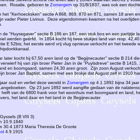
ken. Rosalie, geboren te
Zomergem
op 31/8/1837, was ook een dochte
 in het "Kerhoecksken" sectie A 868, 869, 870 en 871, samen 18 aren en
n vader Pieter Livinus. Deze eigendommen kwamen na het overlijden v
a.
in de "Huysegaver" sectie B 186 en 187, een stuk bos en een partijtje l
miel werden geërfd. In 1854 kocht hij twee stukjes land van resp. 42,4
ctie E 52bis; het eerste werd vrij vlug opnieuw verkocht en het tweede
chipdonkkanaal.
 later kocht hij 67,50 aren land op de "Begijnecauter" sectie B 214 die
9 verwierf hij van zijn broer Pieter Jan in de "Puylsdreve" sectie B 14
and en boomgaard, samen 24,30 aren groot. Zijn zoon August verkocht
jn broer Jan Baptist, samen met een brokje dat August zelf in 1910 h
jaar oud en verliet deze wereld in
Zomergem
op 4.1.1892 bijna 34 jaar
angeboeken. Op 23 juni 1892 werd aangifte gedaan van de nalatensch
de helft van de 6800 frank voor het woonhuis met boomgaard en land, 
vers, het land daar en het land in de Begijnecauter.
Gyssels (B VIII 3)
m 10.9.1840
 30.4.1873 Maria Theresia De Groote
ot
4.9.1915