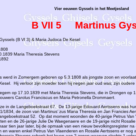
Vier eeuwen Gyssels in het Meetjesland
B VII 5 Martinus Gys
Gyssels (B VI 3) & Maria Judoca De Kesel
1808
0.1839 Maria Theresia Stevens
1892
ls werd in Zomergem geboren op 5.3.1808 als jongste zoon en voorlaat
esel. Hij verloor zijn moeder toen hij negen jaar oud was; zijn oude
degem op 17.10.1839 met Maria Theresia Stevens, die in Drongen op
bouwers Carolus Franciscus en Maria Petronella Drommaert.
ze in de Langeboekstraat 67. De 13-jarige Edouard Aertssens was hun
/1834, de zoon van Martinus’ zus Maria Theresia en Jan Francies Aer
angeboekstraat 52. Op dat moment woonden de 40-jarige Petrus Van 
hten en de 26-jarige Julie De Waegenaere en de 19-jarige nicht Rosali
aar tien jaar later, bij de opmaak van een nieuw bevolkingsregister na 
en waren enkel Petrus Van Vlaenderen en Rosalie Aertssens er nog 
heresia Stevens schonk het leven aan 2 zonen waarvan slechts 1 volw