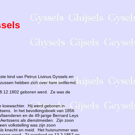
sels
ste kind van Petrus Livinus Gyssels en
re zussen hebben zich over hem ontfermd.
 18.12.1802 geboren werd. Ze was de
 koewachter. Hij werd geboren in
tsens. In het bevolkingsboek van 1856
Vlaenderen en de 49-jarige Bernard Leys
e Aertssens als dienstmeiden. Zijn zoon
een volkstelling was zijn zoon
als knecht en meid. Het huisnummer was
assen werd. Zij overleed op 13.2.1857 op