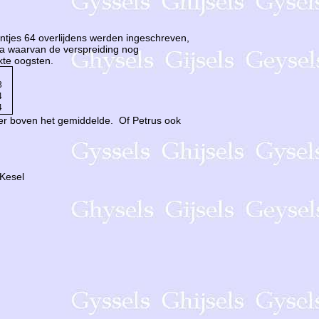
tjes 64 overlijdens werden ingeschreven,
era waarvan de verspreiding nog
kte oogsten.
3
4
4
ver boven het gemiddelde. Of Petrus ook
 Kesel