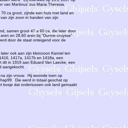
r van Martinus’ zus Maria Theresia.
 70 ca groot, zijnde een huis met land en
an zijn zoon in handen van zijn
and, samen groot 47 a 60 ca, die later door
0 aren en 28,60 aren bij "Durme-cruysse"
 werd door de staat onteigend voor de
 later ook aan zijn kleinzoon Kamiel ten
15, 1416, 1417a, 1417b en 1418a, een
 dit in 1919 aan Eduard Van Laecke, een
ad aangekocht.
 na zijn vrouw. Hij woonde toen op
ap99. Die werd in totaal geschat op
het bosje dat ondertussen ook land gemaakt