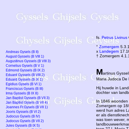
fs.
Petrus Livinus
°
Zomergem
5.3.
x
Landegem
17.1
Andreas Gysels (B II)
† Zomergem 4.1.
August Gyssels (B VIII 1)
Augustinus Gyssels (B VIII 3)
Cornelius Gysels (B V 1)
M
Edmond Gyssels (B IX 2)
artinus Gysse
Eduard Gyssels (B VIII 2)
Maria Judoca De K
Eduard Gyssels (B IX 1)
Egidius Gysels (B VI 1)
Hij huwde in Lan
Franciscus Gysels (B III)
dochter van land
Irma Gyssels (B IX 8)
Jan Baptist Gyssels (B VII 3)
In 1846 woonden 
Jan Baptist Gijsels (B VII 4)
Zomergem op 18/1
Joannes Fr.Gysels (B VII 1)
werd hun adres L
Jooris Gyssels (B VI 2)
er als dienstknec
Judocus Gysels (B IV)
was toen wever, m
Judocus Gysels (B VII 2)
landbouwwerkman 
Jules Gyssels (B IX 5)
toen 27 ! Maria T