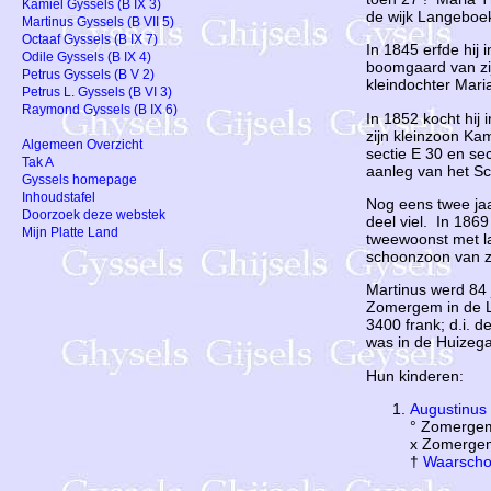
Kamiel Gyssels (B IX 3)
de wijk Langeboe
Martinus Gyssels (B VII 5)
Octaaf Gyssels (B IX 7)
In 1845 erfde hij
Odile Gyssels (B IX 4)
boomgaard van zij
Petrus Gyssels (B V 2)
kleindochter Mari
Petrus L. Gyssels (B VI 3)
Raymond Gyssels (B IX 6)
In 1852 kocht hij 
zijn kleinzoon Ka
Algemeen Overzicht
sectie E 30 en se
Tak A
aanleg van het S
Gyssels homepage
Inhoudstafel
Nog eens twee jaar
Doorzoek deze webstek
deel viel. In 186
Mijn Platte Land
tweewoonst met l
schoonzoon van zi
Martinus werd 84 
Zomergem in de L
3400 frank; d.i. 
was in de Huizega
Hun kinderen:
Augustinus
° Zomerge
x Zomergem
†
Waarscho