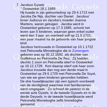
Jacobus Gysels
° Oostwinkel 18.1.1689
Hij huwde in zijn geboortedorp op 29.4.1713 met
Jacoba De Nijs, dochter van Daniel. Jacobus'
broer Judocus en Jacoba's moeder Joanna
Martens, waren getuigen. Jacoba werd in
Oostwinkel geboren op 17.3.1685, schonk het
leven aan 5 kinderen, waarvan geen enkel ouder
werd dan 3 jaar, en overleed zelf op 21.5.1721,
een paar maand na de geboorte van haar jongste
kind.
Jacobus hertrouwde in Oostwinkel op 10.1.1722
met Petronella Minneboghe die in
Zomergem
geboren was op 30.12.1692, als dochter van
Guillelmus en Petronella De Reu. Zij hadden
slechts 1 zoon en Petronella stierf in Oostwinkel
op 16.12.1728. Kort daarop stierf ook haar zoon.
Jacobus trouwde dan nog een derde maal in
Oostwinkel op 29.6.1729 met Petronella De Vuyst,
van wie we geen kinderen gevonden hebben.
De drie huwelijksacten zijn een typisch voorbeeld
van de slordigheid waarmee met familienamen
werd omgegaan. Zo schreef de pastoor in de
eerste acte Gysels, in de tweede Gyssels en in de
derde Geysels; in de tweede huwelijksacte werd
Petronella Minneboghe zelfs Immeboghe
genoemd.