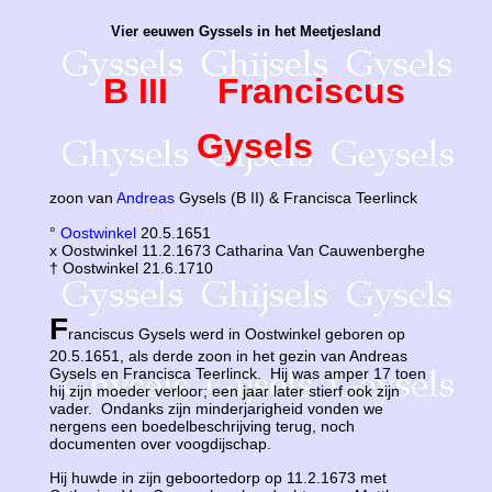
Vier eeuwen Gyssels in het Meetjesland
B III Franciscus
Gysels
zoon van
Andreas
Gysels (B II) & Francisca Teerlinck
°
Oostwinkel
20.5.1651
x Oostwinkel 11.2.1673 Catharina Van Cauwenberghe
† Oostwinkel 21.6.1710
F
ranciscus Gysels werd in Oostwinkel geboren op
20.5.1651, als derde zoon in het gezin van Andreas
Gysels en Francisca Teerlinck. Hij was amper 17 toen
hij zijn moeder verloor; een jaar later stierf ook zijn
vader. Ondanks zijn minderjarigheid vonden we
nergens een boedelbeschrijving terug, noch
documenten over voogdijschap.
Hij huwde in zijn geboortedorp op 11.2.1673 met