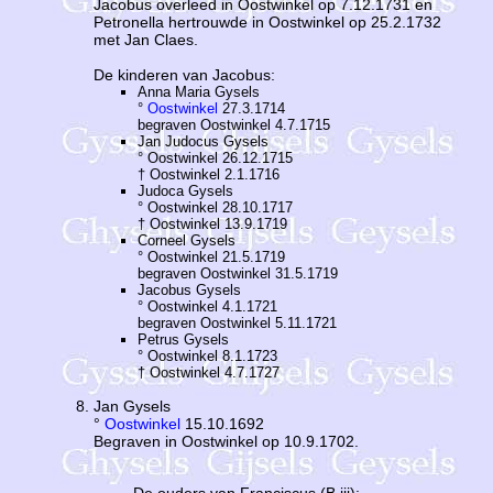
Jacobus overleed in Oostwinkel op 7.12.1731 en
Petronella hertrouwde in Oostwinkel op 25.2.1732
met Jan Claes.
De kinderen van Jacobus:
Anna Maria Gysels
°
Oostwinkel
27.3.1714
begraven Oostwinkel 4.7.1715
Jan Judocus Gysels
° Oostwinkel 26.12.1715
† Oostwinkel 2.1.1716
Judoca Gysels
° Oostwinkel 28.10.1717
† Oostwinkel 13.9.1719
Corneel Gysels
° Oostwinkel 21.5.1719
begraven Oostwinkel 31.5.1719
Jacobus Gysels
° Oostwinkel 4.1.1721
begraven Oostwinkel 5.11.1721
Petrus Gysels
° Oostwinkel 8.1.1723
† Oostwinkel 4.7.1727
Jan Gysels
°
Oostwinkel
15.10.1692
Begraven in Oostwinkel op 10.9.1702.
De ouders van Franciscus (B iii):