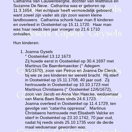
Catharina Van Cauwenberghe, dochter van Mattheus en
Suzanne De Neve. Catharina was er geboren op
11.3.1654. Het echtpaar heeft vermoedelijk geboerd,
want zowel zijn vader als zijn zoon waren kleine
landbouwers. Catharina schonk haar man 8 kinderen
en overleed in Oostwinkel op 15.11.1720. Haar man
was haar reeds tien jaar vroeger op 21.6.1710
ontvallen.
Hun kinderen:
Joanna Gysels
° Oostwinkel 13.12.1673
Zij huwde eerst in Oostwinkel op 30.4.1697 met
Martinus De Baerdemaecker (° Adegem
9/1/1670), zoon van Petrus en Joanna De Clerck,
bij wie ze zes kinderen ter wereld bracht. Hij stierf
in Oostwinkel op 15.11.1708, 40 jaar oud. Zij
hertrouwde in Oostwinkel op 10.10.1723 met
Martinus Christiaens (° Oostwinkel 12/6/1672),
zoon van Jacob en Anna Van Haecke, weduwnaar
van Maria Baes Boes sinds 24.6.1723.
Joanna overleed in Oostwinkel op 11.4.1729, ten
gevolge van "catarrha oppressa". Martinus
Christiaens hertrouwde met Elisabeth Valcke en
stierf in Oostwinkel op 23.10.1742, 70 jaar oud,
nadat hij reeds sinds 25.10.1735 voor de derde
maal weduwnaar geworden was.