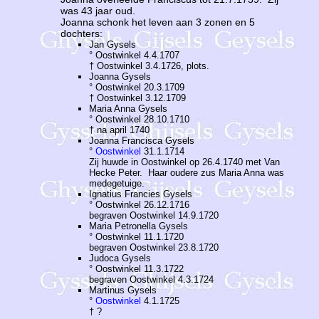
was 43 jaar oud.
Joanna schonk het leven aan 3 zonen en 5
dochters:
Jan Gysels
° Oostwinkel 4.4.1707
† Oostwinkel 3.4.1726, plots.
Joanna Gysels
° Oostwinkel 20.3.1709
† Oostwinkel 3.12.1709
Maria Anna Gysels
° Oostwinkel 28.10.1710
† na april 1740
Joanna Francisca Gysels
°
Oostwinkel
31.1.1714
Zij huwde in Oostwinkel op 26.4.1740 met Van
Hecke Peter. Haar oudere zus Maria Anna was
medegetuige.
Ignatius Francies Gysels
° Oostwinkel 26.12.1716
begraven Oostwinkel 14.9.1720
Maria Petronella Gysels
° Oostwinkel 11.1.1720
begraven Oostwinkel 23.8.1720
Judoca Gysels
° Oostwinkel 11.3.1722
begraven Oostwinkel 4.3.1724
Martinus Gysels
°
Oostwinkel
4.1.1725
† ?