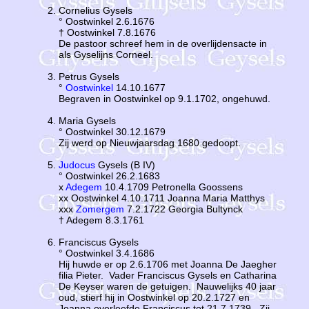
Cornelius Gysels
° Oostwinkel 2.6.1676
† Oostwinkel 7.8.1676
De pastoor schreef hem in de overlijdensacte in
als Gyselijns Corneel.
Petrus Gysels
°
Oostwinkel
14.10.1677
Begraven in Oostwinkel op 9.1.1702, ongehuwd.
Maria Gysels
° Oostwinkel 30.12.1679
Zij werd op Nieuwjaarsdag 1680 gedoopt.
Judocus
Gysels (B IV)
° Oostwinkel 26.2.1683
x
Adegem
10.4.1709 Petronella Goossens
xx Oostwinkel 4.10.1711 Joanna Maria Matthys
xxx
Zomergem
7.2.1722 Georgia Bultynck
† Adegem 8.3.1761
Franciscus Gysels
° Oostwinkel 3.4.1686
Hij huwde er op 2.6.1706 met Joanna De Jaegher
filia Pieter. Vader Franciscus Gysels en Catharina
De Keyser waren de getuigen. Nauwelijks 40 jaar
oud, stierf hij in Oostwinkel op 20.2.1727 en
Joanna overleefde Franciscus tot 21.7.1739. Zij