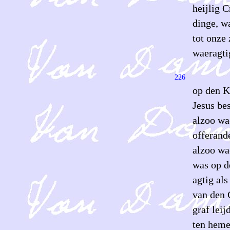
heijlig 
dinge, w
tot onze 
waeragtig
226
op den K
Jesus be
alzoo wa
offerand
alzoo wa
was op d
agtig al
van den 
graf leij
ten heme