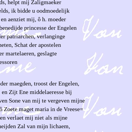
ds, helpt mij Zaligmaeker
elds, ik bidde u oodmoedelijk
 en aenziet mij, ô h. moeder
benedijde princesse der Engelen
er patriarchen, verlanginge
heten, Schat der apostelen
er martelaeren, geslagte
essoren
der maegden, troost der Engelen,
 en Zijt Ene middelaeresse bij
ven Sone van mij te vergeven mijne
ô Zoete maget maria in de Vreese=
 en verlaet mij niet als mijne
heijden Zal van mijn lichaem,