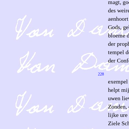
magt, go
des weir
aenhoort
Gods, ge
bloeme d
der prop
tempel d
der Conf
228
exempel 
helpt mij
uwen lie
Zonden, 
lijke ure
Ziele Sc