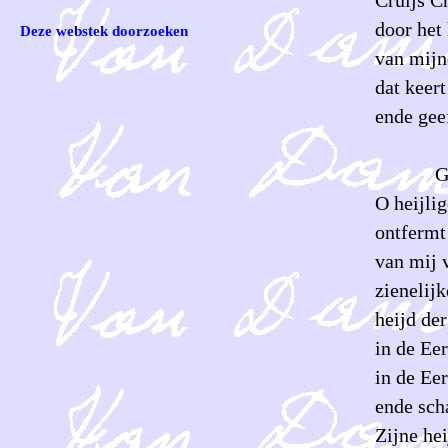
door het
Deze webstek doorzoeken
van mijne
dat keert
ende gee
Geb
O heijli
ontfermt
van mij 
zienelijk
heijd de
in de Ee
in de Eer
ende sch
Zijne hei