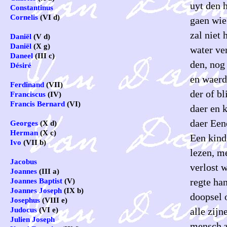
uyt den h
Constantinus
Cornelis
(VI d)
gaen wie 
zal niet 
Daniël
(V d)
Daniël
(X g)
water ve
Daneel
(III c)
den, nog
Désiré
en waerd
Ferdinand
(VII)
der of bl
Franciscus
(IV)
Francis Bernard
(VI)
daer en 
daer Een
Georges
(X d)
Herman
(X c)
Een kind,
Ivo
(VII b)
lezen, me
Jacobus
verlost w
Joannes
(III a)
regte han
Joannes Baptist
(V)
Joannes Joseph
(IX b)
doopsel 
Josephus
(VIII e)
alle zij
Judocus
(VI e)
Julien Joseph
mensch zi