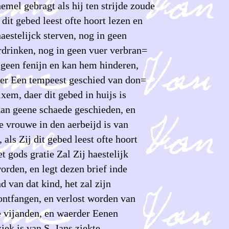
emel gebragt als hij ten strijde zoude
dit gebed leest ofte hoort lezen en
haestelijck sterven, nog in geen
rdrinken, nog in geen vuer verbran=
 geen fenijn en kan hem hinderen,
er Een tempeest geschied van don=
ixem, daer dit gebed in huijs is
kan geene schaede geschieden, en
e vrouwe in den aerbeijd is van
 als Zij dit gebed leest ofte hoort
t gods gratie Zal Zij haestelijk
orden, en legt dezen brief inde
d van dat kind, het zal zijn
ontfangen, en verlost worden van
ne vijanden, en waerder Eenen
ek is van S. Jans ziekte