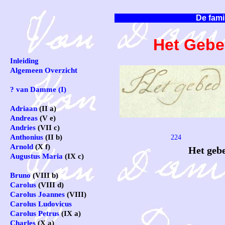
De fami
Het Gebe
Inleiding
Algemeen Overzicht
? van Damme (I)
Adriaan
(II a)
Andreas
(V e)
Andries
(VII c)
Anthonius
(II b)
224
Arnold
(X f)
Het gebe
Augustus Maria
(IX c)
Bruno
(VIII b)
Ca
Carolus
(VIII d)
Carolus Joannes
(VIII)
Carolus Ludovicus
Carolus Petrus
(IX a)
Charles
(X a)