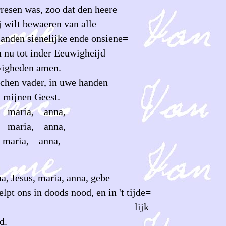
rresen was, zoo dat den heere
j wilt bewaeren van alle
janden sienelijke ende onsiene=
n nu tot inder Eeuwigheijd
wigheden amen.
chen vader, in uwe handen
k mijnen Geest.
 maria, anna,
 maria, anna,
maria, anna,
a, Jesus, maria, anna, gebe=
elpt ons in doods nood, en in 't tijde=
lijk
.