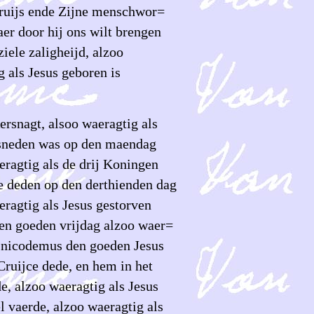
Cruijs ende Zijne menschwor=
aer door hij ons wilt brengen
ziele zaligheijd, alzoo
 als Jesus geboren is
ersnagt, alsoo waeragtig als
sneden was op den maendag
eragtig als de drij Koningen
e deden op den derthienden dag
eragtig als Jesus gestorven
en goeden vrijdag alzoo waer=
s nicodemus den goeden Jesus
Cruijce dede, en hem in het
de, alzoo waeragtig als Jesus
l vaerde, alzoo waeragtig als