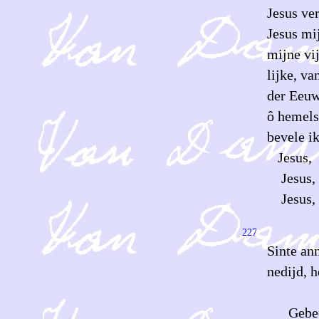
Jesus ve
Jesus mi
mijne vi
lijke, va
der Eeu
ô hemels
bevele i
Jesus,
Jesus,
Jesus, 
227
Sinte ann
nedijd, h
Gebed