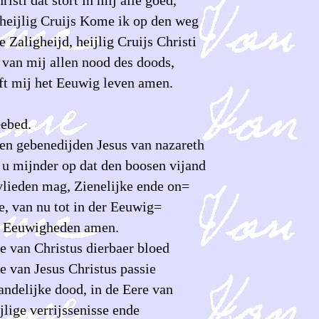
 heijlig Cruijs Kome ik op den weg
 Zaligheijd, heijlig Cruijs Christi
 van mij allen nood des doods,
ft mij het Eeuwig leven amen.
ed.
gen gebenedijden Jesus van nazareth
 u mijnder op dat den boosen vijand
vlieden mag, Zienelijke ende on=
e, van nu tot in der Eeuwig=
r Eeuwigheden amen.
re van Christus dierbaer bloed
e van Jesus Christus passie
andelijke dood, in de Eere van
jlige verrijssenisse ende