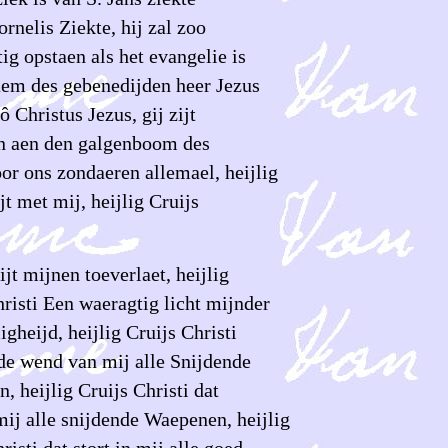
ornelis Ziekte, hij zal zoo
ig opstaen als het evangelie is
aem des gebenedijden heer Jezus
ô Christus Jezus, gij zijt
n aen den galgenboom des
or ons zondaeren allemael, heijlig
jt met mij, heijlig Cruijs
ijt mijnen toeverlaet, heijlig
risti Een waeragtig licht mijnder
igheijd, heijlig Cruijs Christi
de wend van mij alle Snijdende
 heijlig Cruijs Christi dat
mij alle snijdende Waepenen, heijlig
risti dat stort in mij alle goed,