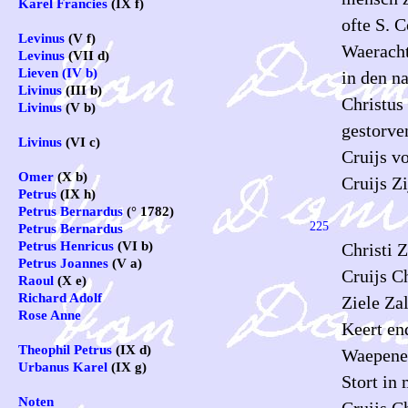
Karel Francies
(IX f)
ofte S. C
Levinus
(V f)
Waeracht
Levinus
(VII d)
Lieven (IV b)
in den n
Livinus
(III b)
Christus 
Livinus
(V b)
gestorve
Livinus
(VI c)
Cruijs vo
Omer
(X b)
Cruijs Zi
Petrus
(IX h)
Petrus Bernardus
(° 1782)
225
Petrus Bernardus
Petrus Henricus
(VI b)
Christi Z
Petrus Joannes
(V a)
Cruijs Ch
Raoul
(X e)
Richard Adolf
Ziele Zal
Rose Anne
Keert en
Theophil Petrus
(IX d)
Waepenen,
Urbanus Karel
(IX g)
Stort in 
Noten
Cruijs Ch