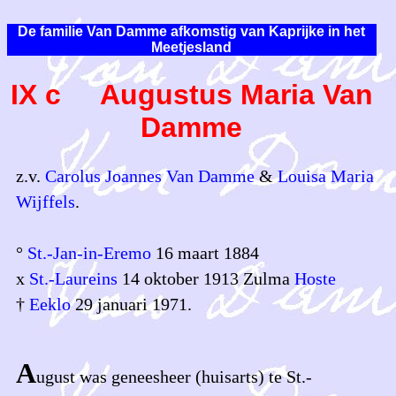
De familie Van Damme afkomstig van Kaprijke in het
Meetjesland
IX c Augustus Maria Van
Damme
z.v.
Carolus Joannes Van Damme
&
Louisa Maria
Wijffels
.
°
St.-Jan-in-Eremo
16 maart 1884
x
St.-Laureins
14 oktober 1913 Zulma
Hoste
†
Eeklo
29 januari 1971.
A
ugust was geneesheer (huisarts) te St.-