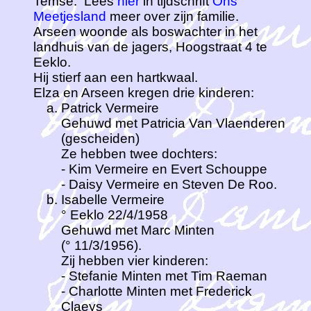
Temse. Lees
hier
in tijdschrift
Ons
Meetjesland
meer over zijn familie.
Arseen woonde als boswachter in het
landhuis van de jagers, Hoogstraat 4 te
Eeklo.
Hij stierf aan een hartkwaal.
Elza en Arseen kregen drie kinderen:
Patrick Vermeire
Gehuwd met Patricia Van Vlaenderen
(gescheiden)
Ze hebben twee dochters:
- Kim Vermeire en Evert Schouppe
- Daisy Vermeire en Steven De Roo.
Isabelle Vermeire
° Eeklo 22/4/1958
Gehuwd met Marc Minten
(° 11/3/1956).
Zij hebben vier kinderen:
- Stefanie Minten met Tim Raeman
- Charlotte Minten met Frederick
Claeys