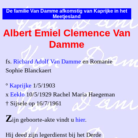
De familie Van Damme afkomstig van Kaprijke in het
Meetjesland
Albert Emiel Clemence Van
Damme
fs.
Richard Adolf Van Damme
en Romanie
Sophie Blanckaert
°
Kaprijke
1/5/1903
x
Eeklo
10/5/1929 Rachel Maria Haegeman
† Sijsele op 16/7/1961
Z
ijn geboorte-akte vindt u
hier
.
Hij deed zijn legerdienst bij het Derde