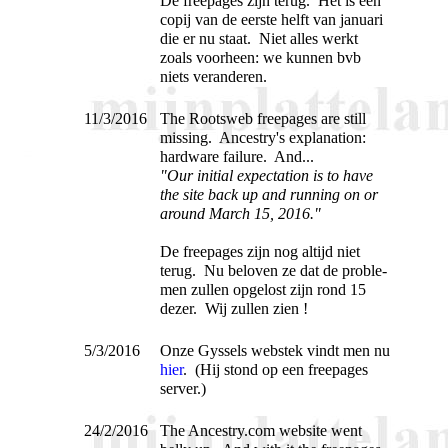
De freepages zijn terug. Het is een
copij van de eerste helft van januari
die er nu staat. Niet alles werkt
zoals voorheen: we kunnen bvb
niets veranderen.
11/3/2016
The Rootsweb freepages are still
missing. Ancestry's explanation:
hardware failure. And...
"Our initial expectation is to have
the site back up and running on or
around March 15, 2016."
De freepages zijn nog altijd niet
terug. Nu beloven ze dat de pro­ble­
men zullen opgelost zijn rond 15
dezer. Wij zullen zien !
5/3/2016
Onze Gyssels webstek vindt men nu
hier
. (Hij stond op een freepages
server.)
24/2/2016
The Ancestry.com website went