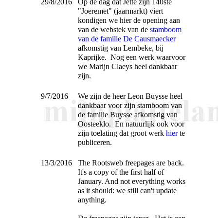
29/8/2016
Op de dag dat Jette zijn 140ste
"Joeremet" (jaarmarkt) viert
kondigen we hier de opening aan
van de webstek van de
stamboom
van de familie De Causmaecker
afkomstig van Lembeke, bij
Kaprijke. Nog een werk waarvoor
we Marijn Claeys heel dankbaar
zijn.
9/7/2016
We zijn de heer Leon Buysse heel
dankbaar voor zijn stamboom van
de familie Buysse afkomstig van
Oosteeklo. En natuurlijk ook voor
zijn toelating dat groot werk
hier
te
publiceren.
13/3/2016
The Rootsweb freepages are back.
It's a copy of the first half of
January. And not everything works
as it should: we still can't update
anything.