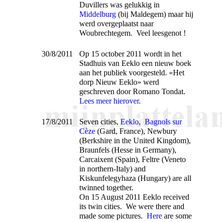
Duvillers was gelukkig in
Middelburg
(bij Maldegem) maar hij
werd overgeplaatst naar
Woubrechtegem. Veel leesgenot !
30/8/2011
Op 15 october 2011 wordt in het
Stadhuis van Eeklo een nieuw boek
aan het publiek voorgesteld. «Het
dorp Nieuw Eeklo» werd
geschreven door Romano Tondat.
Lees meer hierover
.
17/8/2011
Seven cities,
Eeklo
,
Bagnols sur
Cèze
(Gard, France), Newbury
(Berkshire in the United Kingdom),
Braunfels (Hesse in Germany),
Carcaixent (Spain), Feltre (Veneto
in northern-Italy) and
Kiskunfelegyhaza (Hungary) are all
twinned together.
On 15 August 2011 Eeklo received
its twin cities. We were there and
made some pictures.
Here
are some