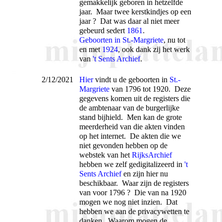
gemakkelijk geboren in hetzelfde
jaar. Maar twee kerstkindjes op een
jaar ? Dat was daar al niet meer
gebeurd sedert
1861
.
Geboorten in St.-Margriete
, nu tot
en met
1924
, ook dank zij het werk
van
't Sents Archief
.
2/12/2021
Hier
vindt u de geboorten in
St.-
Margriete
van 1796 tot 1920. Deze
gegevens komen uit de registers die
de ambtenaar van de burgerlijke
stand bijhield. Men kan de grote
meerderheid van die akten vinden
op het internet. De akten die we
niet gevonden hebben op de
webstek van het
RijksArchief
hebben we zelf gedigitalizeerd in
't
Sents Archief
en zijn hier nu
beschikbaar. Waar zijn de registers
van voor 1796 ? Die van na 1920
mogen we nog niet inzien. Dat
hebben we aan de privacywetten te
danken. Waarom mogen de