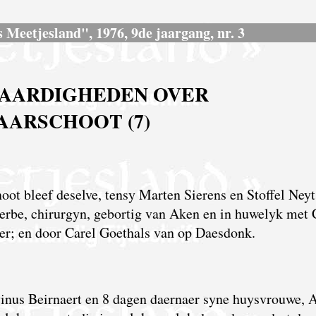
s Meetjesland", 1976, 9de jaargang, nr. 3
AARDIGHEDEN OVER
AARSCHOOT (7)
ot bleef deselve, tensy Marten Sierens en Stoffel Neyt
rbe, chirurgyn, gebortig van Aken en in huwelyk met 
ier; en door Carel Goethals van op Daesdonk.
ivinus Beirnaert en 8 dagen daernaer syne huysvrouwe, 