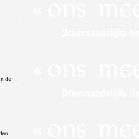
in de
 den