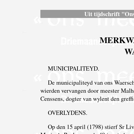
Uit tijdschrift "On
MERKW
W
MUNICIPALITEYD.
De municipaliteyd van ons Waerscho
wierden vervangen door meester Malhe
Censsens, dogter van wylent den greff
OVERLYDENS.
Op den 15 april (1798) stierf Sr L