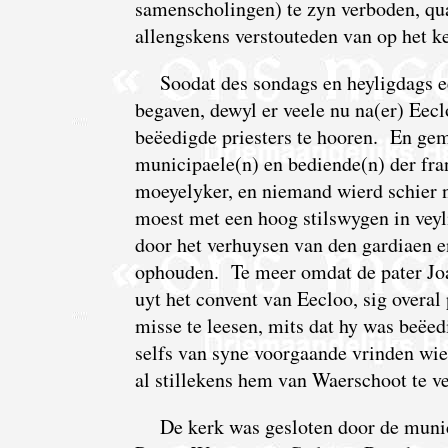
samenscholingen) te zyn verboden, qua
allengskens verstouteden van op het k
Soodat des sondags en heyligdags e
begaven, dewyl er veele nu na(er) Ee
beëedigde priesters te hooren. En ge
municipaele(n) en bediende(n) der fra
moeyelyker, en niemand wierd schier n
moest met een hoog stilswygen in veyl
door het verhuysen van den gardiaen en 
ophouden. Te meer omdat de pater Joa
uyt het convent van Eecloo, sig overa
misse te leesen, mits dat hy was beëed
selfs van syne voorgaande vrinden wie
al stillekens hem van Waerschoot te v
De kerk was gesloten door de muni