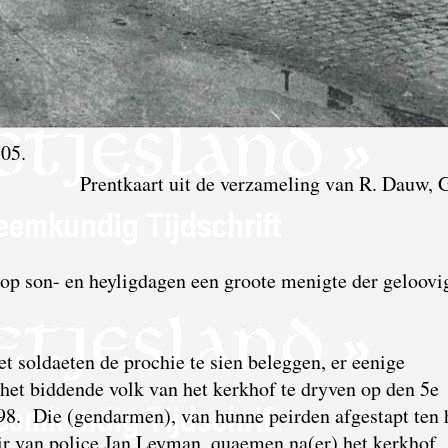
05.
Prentkaart uit de verzameling van R. Dauw, 
 op son- en heyligdagen een groote menigte der geloovi
 soldaeten de prochie te sien beleggen, er eenige
t biddende volk van het kerkhof te dryven op den 5e
798. Die (gendarmen), van hunne peirden afgestapt ten
r van police Jan Leyman, quaemen na(er) het kerkhof