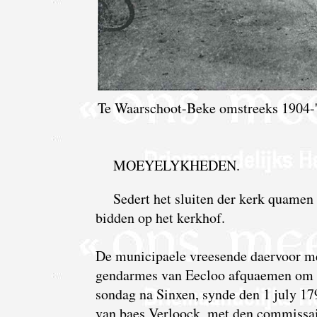
Te Waarschoot-Beke omstreeks 1904-'
MOEYELYKHEDEN.
Sedert het sluiten der kerk quamen
bidden op het kerkhof.
De municipaele vreesende daervoor met
gendarmes van Eecloo afquaemen om he
sondag na Sinxen, synde den 1 july 1
van baes Verloock, met den commissai