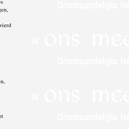
es
gen,
wierd
,
n,
et