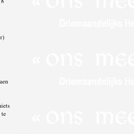
 8
r)
,
daen
niets
 te