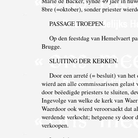
Marie de Backer, synde 49 jaer in huwe
8bre (=oktober), sonder priester wier
PASSAGE TROEPEN.
Op den feestdag van Hemelvaert pas
Brugge.
SLUITING DER KERKEN.
Door een arreté (= besluit) van het
wierd aen alle commissarissen gelast 
door beëedigde priesters te sluiten, d
Ingevolge van welke de kerk van Waer
Waerdoor ook wierd veroorsaekt dat all
werdende verkocht; hetgeene sy door 
verkoopen.