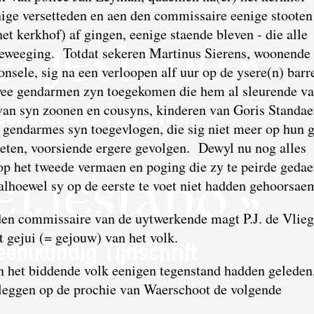
nige versetteden en aen den commissaire eenige stooten
et kerkhof) af gingen, eenige staende bleven - die alle
eweeging. Totdat sekeren Martinus Sierens, woonende 
nsele, sig na een verloopen alf uur op de ysere(n) barr
wee gendarmen zyn toegekomen die hem al sleurende va
van syn zoonen en cousyns, kinderen van Goris Standae
e gendarmes syn toegevlogen, die sig niet meer op hun
eten, voorsiende ergere gevolgen. Dewyl nu nog alles
 op het tweede vermaen en poging die zy te peirde geda
alhoewel sy op de eerste te voet niet hadden gehoorsae
den commissaire van de uytwerkende magt P.J. de Vlieg
 gejui (= gejouw) van het volk.
n het biddende volk eenigen tegenstand hadden geleden
leggen op de prochie van Waerschoot de volgende