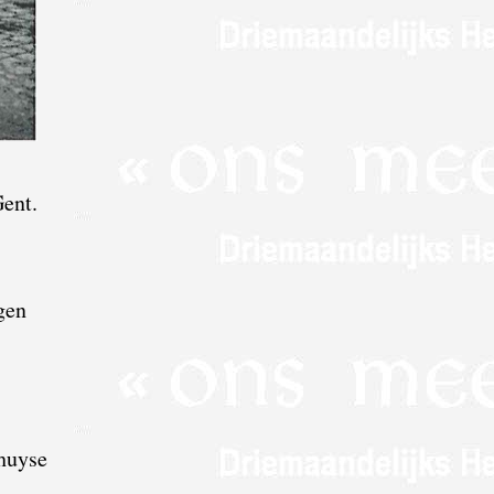
Gent.
gen
 huyse