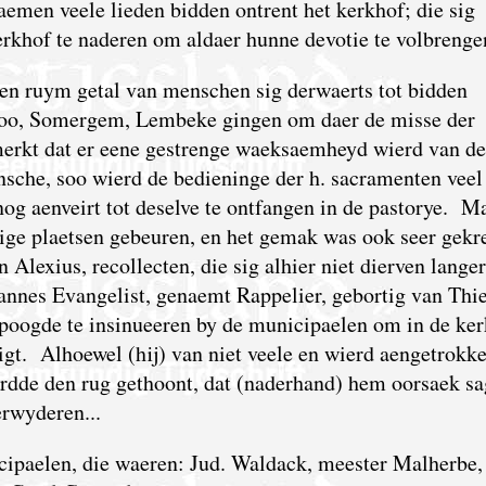
emen veele lieden bidden ontrent het kerkhof; die sig
erkhof te naderen om aldaer hunne devotie te volbrenge
en ruym getal van menschen sig derwaerts tot bidden
cloo, Somergem, Lembeke gingen om daer de misse der
merkt dat er eene gestrenge waeksaemheyd wierd van de
nsche, soo wierd de bedieninge der h. sacramenten veel
og aenveirt tot deselve te ontfangen in de pastorye. Ma
ige plaetsen gebeuren, en het gemak was ook seer gekr
Alexius, recollecten, die sig alhier niet dierven langer
nnes Evangelist, genaemt Rappelier, gebortig van Thie
l poogde te insinueeren by de municipaelen om in de ke
igt. Alhoewel (hij) van niet veele en wierd aengetrokke
rdde den rug gethoont, dat (naderhand) hem oorsaek sa
erwyderen...
cipaelen, die waeren: Jud. Waldack, meester Malherbe,