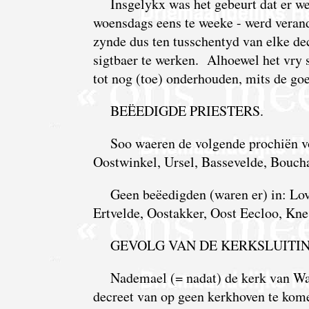
Insgelykx was het gebeurt dat er w
woensdags eens te weeke - werd verand
zynde dus ten tusschentyd van elke d
sigtbaer te werken. Alhoewel het vry 
tot nog (toe) onderhouden, mits de go
BEËEDIGDE PRIESTERS.
Soo waeren de volgende prochiën v
Oostwinkel, Ursel, Bassevelde, Bouch
Geen beëedigden (waren er) in: Lo
Ertvelde, Oostakker, Oost Eecloo, Kne
GEVOLG VAN DE KERKSLUITIN
Nademael (= nadat) de kerk van Wae
decreet van op geen kerkhoven te kom