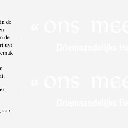
in de
en
n de
rt uyt
 gemak
en
mt.
er,
, soo