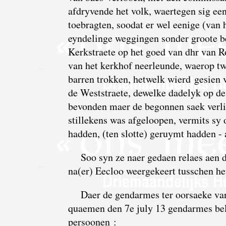
afdryvende het volk, waertegen sig ee
toebragten, soodat er wel eenige (van h
eyndelinge weggingen sonder groote b
Kerkstraete op het goed van dhr van Ro
van het kerkhof neerleunde, waerop t
barren trokken, hetwelk wierd gesien 
de Weststraete, dewelke dadelyk op d
bevonden maer de begonnen saek verli
stillekens was afgeloopen, vermits sy
hadden, (ten slotte) geruymt hadden - 
Soo syn ze naer gedaen relaes aen 
na(er) Eecloo weergekeert tusschen het
Daer de gendarmes ter oorsaeke va
quaemen den 7e july 13 gendarmes be
persoonen :