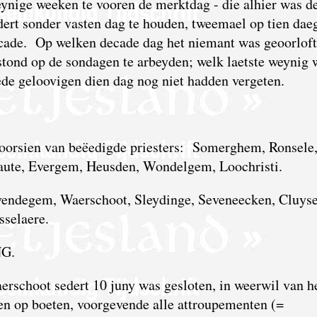
eynige weeken te vooren de merktdag - die alhier was d
ert sonder vasten dag te houden, tweemael op tien dae
ecade. Op welken decade dag het niemant was geoorloft
stond op de sondagen te arbeyden; welk laetste weynig 
ede geloovigen dien dag nog niet hadden vergeten.
oorsien van beëedigde priesters: Somerghem, Ronsele
aute, Evergem, Heusden, Wondelgem, Loochristi.
vendegem, Waerschoot, Sleydinge, Seveneecken, Cluyse
sselaere.
G.
rschoot sedert 10 juny was gesloten, in weerwil van h
en op boeten, voorgevende alle attroupementen (=