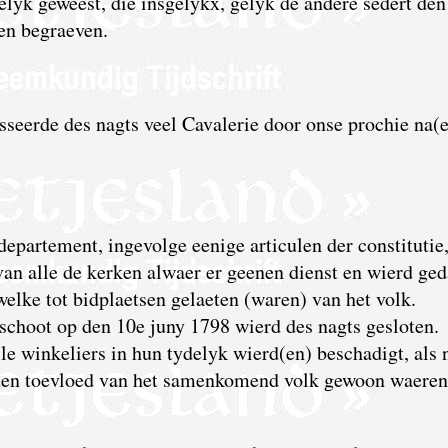
lyk geweest, die insgelykx, gelyk de andere sedert den
den begraeven.
seerde des nagts veel Cavalerie door onse prochie na(e
 departement, ingevolge eenige articulen der constitutie
van alle de kerken alwaer er geenen dienst en wierd ge
ewelke tot bidplaetsen gelaeten (waren) van het volk.
schoot op den 10e juny 1798 wierd des nagts gesloten.
e winkeliers in hun tydelyk wierd(en) beschadigt, als 
den toevloed van het samenkomend volk gewoon waeren