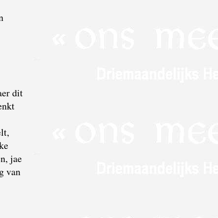
n
er dit
enkt
lt,
rke
n, jae
g van