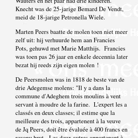
Wauters en het paar had drie kinderen.
Knecht was de 25-jarige Bemard De Vendt,
meid de 18-jarige Petronella Wiele.
Marten Peers baatte de molen toen niet meer
zelf uit: hij verhuurde hem aan Francies
Pots, gehuwd met Marie Matthijs. Francies
was toen pas 26 jaar en enkele decennia later
bezat hij reeds zijn eigen molen !
De Peersmolen was in 1818 de beste van de
drie Adegemse molens: "Il y a dans la
commune d'Adeghem trois moulins à vent
servant à moudre de la farine. L'expert les a
classés en deux classes; il estime que la
meilleure des trois, appartenent à la veuve
de Jq Peers, doit être évaluée à 400 francs en
revenu brut. Les deux autres appartenant à