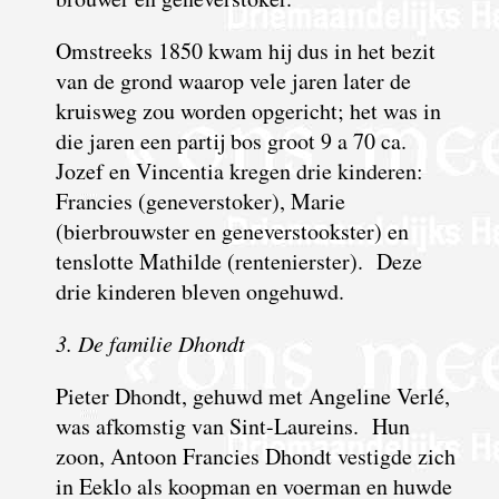
Omstreeks 1850 kwam hij dus in het bezit
van de grond waarop vele jaren later de
kruisweg zou worden opgericht; het was in
die jaren een partij bos groot 9 a 70 ca.
Jozef en Vincentia kregen drie kinderen:
Francies (geneverstoker), Marie
(bierbrouwster en geneverstookster) en
tenslotte Mathilde (rentenierster). Deze
drie kinderen bleven ongehuwd.
3. De familie Dhondt
Pieter Dhondt, gehuwd met Angeline Verlé,
was afkomstig van Sint-Laureins. Hun
zoon, Antoon Francies Dhondt vestigde zich
in Eeklo als koopman en voerman en huwde