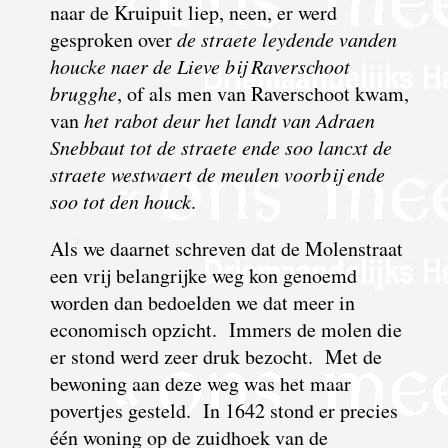
naar de Kruipuit liep, neen, er werd
gesproken over
de straete leydende vanden
houcke naer de Lieve bij Raverschoot
brugghe
, of als men van Raverschoot kwam,
van
het rabot deur het landt van Adraen
Snebbaut tot de straete ende soo lancxt de
straete westwaert de meulen voorbij ende
soo tot den houck
.
Als we daarnet schreven dat de Molenstraat
een vrij belangrijke weg kon genoemd
worden dan bedoelden we dat meer in
economisch opzicht. Immers de molen die
er stond werd zeer druk bezocht. Met de
bewoning aan deze weg was het maar
povertjes gesteld. In 1642 stond er precies
één woning op de zuidhoek van de