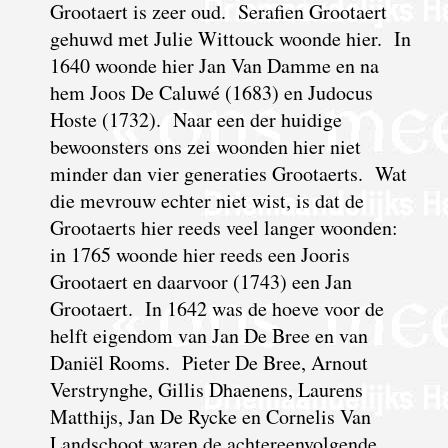
Grootaert is zeer oud. Serafien Grootaert
gehuwd met Julie Wittouck woonde hier. In
1640 woonde hier Jan Van Damme en na
hem Joos De Caluwé (1683) en Judocus
Hoste (1732). Naar een der huidige
bewoonsters ons zei woonden hier niet
minder dan vier generaties Grootaerts. Wat
die mevrouw echter niet wist, is dat de
Grootaerts hier reeds veel langer woonden:
in 1765 woonde hier reeds een Jooris
Grootaert en daarvoor (1743) een
Jan
Grootaert. In 1642 was de hoeve voor de
helft eigendom van Jan De Bree en van
Daniël Rooms. Pieter De Bree, Arnout
Verstrynghe, Gillis Dhaenens, Laurens
Matthijs, Jan De Rycke en Cornelis Van
Landschoot waren de achtereenvolgende