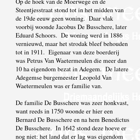
Op de hoek van de Moerwege en de
Steentjesstraat stond tot in het midden van
de 19de eeuw geen woning. Daar vlak
voorbij woonde Jacobus De Busschere, later
Eduard Schoors. De woning werd in 1886
vernieuwd, maar het strodak bleef behouden
tot in 1911. Eigenaar van deze boerderij
was Petrus Van Waetermeulen die meer dan
10 ha eigendom bezat in Adegem. De latere
Adegemse burgemeester Leopold Van
Waetermeulen was er familie van.
De familie De Busschere was zeer honkvast,
want reeds in 1750 woonde er hier een
Bernard De Busschere en na hem Benedictus
De Busschere. In 1642 stond deze hoeve er
nog niet: het land dat er lag was eigendom