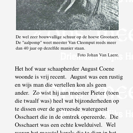
De wel zeer bouwvallige schuur op de hoeve Grootaert,
De "aalpomp" weet meester Van Cleemput reeds meer
dan 40 jaar op dezelfde manier staan.
Foto Johan Van Laere.
Het hof waar schaapherder August Coene
woonde is vrij recent. August was een rustig
en wijs man die vertellen kon als geen
ander. Zo wist hij aan meester Pieter (toen
die twaalf was) heel wat bijzonderheden op
te dissen over de gevreesde watergeest
Osschaert die in de omtrek opereerde. Die
Osschaert was een echte kwelduivel. Wel
waren het meestal kerels die te diep in het