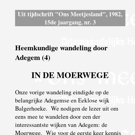
Uit tijdschrift "Ons Meetjesland", 1982,
15de jaargang, nr. 3
Heemkundige wandeling door
Adegem (4)
IN DE MOERWEGE
Onze vorige wandeling eindigde op de
belangrijke Adegemse en Eeklose wijk
Balgerhoeke. We nodigen de lezer uit om
eens mee te wandelen door een der
interessantste wijken van Adegem: de
Moerwege. Wie voor de eerste keer kennis