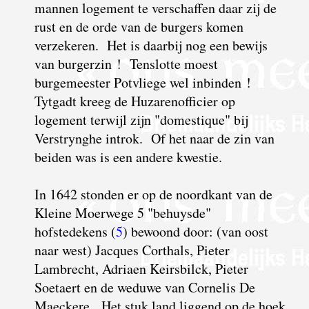
mannen logement te verschaffen daar zij de
rust en de orde van de burgers komen
verzekeren. Het is daarbij nog een bewijs
van burgerzin ! Tenslotte moest
burgemeester Potvliege wel inbinden !
Tytgadt kreeg de Huzarenofficier op
logement terwijl zijn "domestique" bij
Verstrynghe introk. Of het naar de zin van
beiden was is een andere kwestie.
I
n 1642 stonden er op de noordkant van de
Kleine Moerwege 5 "behuysde"
hofstedekens (
5
) bewoond door: (van oost
naar west) Jacques Corthals, Pieter
Lambrecht, Adriaen Keirsbilck, Pieter
Soetaert en de weduwe van Cornelis De
Maeckere. Het stuk land liggend op de hoek