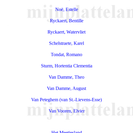
Noë, Estelle
Ryckaert, Bentille
Ryckaert, Watervliet
Schelstraete, Karel
Tondat, Romano
Sturm, Hortentia Clementia
Van Damme, Theo
Van Damme, August
Van Peteghem (van St.-Lievens-Esse)
Van Vooren, Elvier
Het Meetjesland