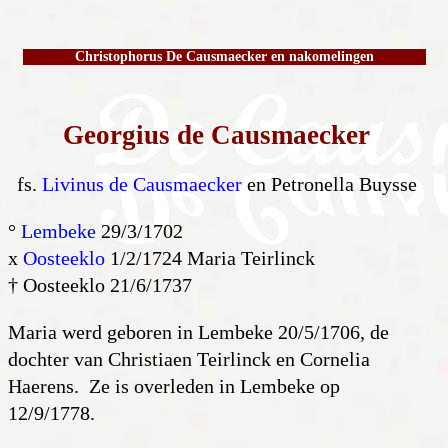
Christophorus De Causmaecker en nakomelingen
Georgius de Causmaecker
fs.
Livinus de Causmaecker
en Petronella Buysse
°
Lembeke
29/3/1702
x
Oosteeklo
1/2/1724 Maria Teirlinck
† Oosteeklo 21/6/1737
Maria werd geboren in Lembeke 20/5/1706, de
dochter van Christiaen Teirlinck en Cornelia
Haerens. Ze is overleden in Lembeke op
12/9/1778.