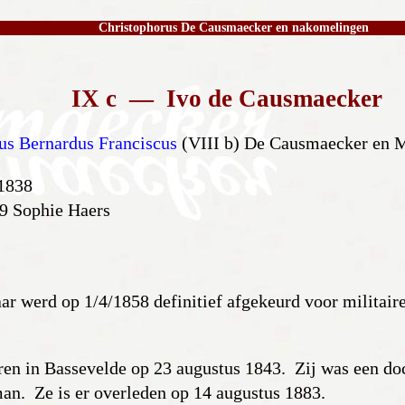
Christophorus De Causmaecker en nakomelingen
IX c — Ivo de Causmaecker
us Bernardus Franciscus
(VIII b) De Causmaecker en 
 1838
69 Sophie Haers
ar werd op 1/4/1858 definitief afgekeurd voor militair
en in Bassevelde op 23 augustus 1843. Zij was een do
n. Ze is er overleden op 14 augustus 1883.