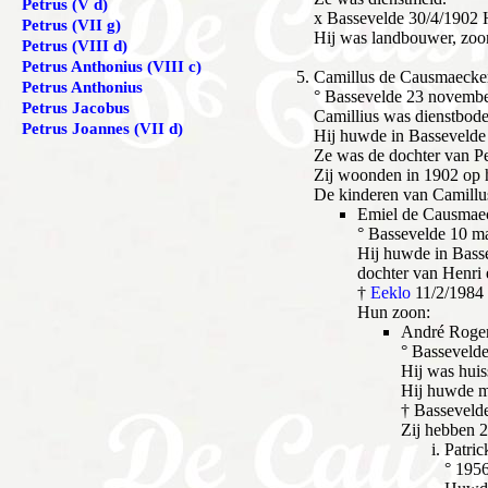
Petrus (V d)
x Bassevelde 30/4/1902 
Petrus (VII g)
Hij was landbouwer, zoon
Petrus (VIII d)
Petrus Anthonius (VIII c)
Camillus
de Causmaecker
Petrus Anthonius
° Bassevelde 23 novemb
Petrus Jacobus
Camillius was dienstbode
Petrus Joannes (VII d)
Hij huwde in Bassevelde
Ze was de dochter van P
Zij woonden in 1902 op h
De kinderen van Camillu
Emiel de Causmae
° Bassevelde 10 m
Hij huwde in Basse
dochter van Henri
†
Eeklo
11/2/1984
Hun zoon:
André Roge
° Basseveld
Hij was huis
Hij huwde m
† Basseveld
Zij hebben 2
Patri
° 195