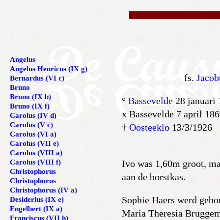
Angelus
Angelus Henricus (IX g)
fs.
Jacob
Bernardus (VI c)
Bruno
Bruno (IX b)
°
Bassevelde
28 januari
Bruno (IX f)
x Bassevelde 7 april 18
Carolus (IV d)
Carolus (V c)
†
Oosteeklo
13/3/1926
Carolus (VI a)
Carolus (VII e)
Carolus (VIII a)
Carolus (VIII f)
Ivo was 1,60m groot, ma
Christophorus
aan de borstkas.
Christophorus
Christophorus (IV a)
Sophie Haers werd gebor
Desiderius (IX e)
Engelbert (IX a)
Maria Theresia Bruggema
Franciscus (VII h)