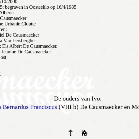
/10/2000.
5; begraven in Oosteeklo op 16/4/1985.
Alberic.
e Causmaecker
ne Urbanie Cloutte
ren:
fiel De Causmaecker
a Van Lersberghe
: Els Albert De Causmaecker.
 Jeanine De Causmaecker
ost
1
De ouders van Ivo:
s Bernardus Franciscus
(VIII b) De Causmaecker en Mo