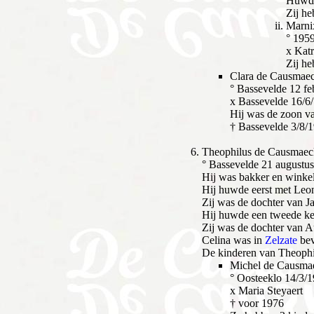
Huwde
Zij h
Marni
° 195
x Kat
Zij he
Clara de Causmae
° Bassevelde 12 fe
x Bassevelde 16/6
Hij was de zoon va
† Bassevelde 3/8/
Theophilus de Causmaec
° Bassevelde 21 augustu
Hij was bakker en winkel
Hij huwde eerst met Leon
Zij was de dochter van J
Hij huwde een tweede ke
Zij was de dochter van 
Celina was in
Zelzate
bev
De kinderen van Theophi
Michel de Causma
° Oosteeklo 14/3/
x Maria Steyaert
† voor 1976