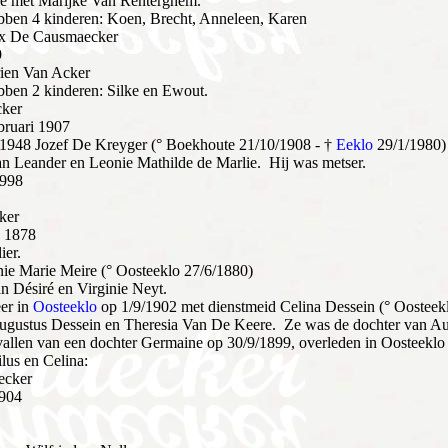
 met Marijke Van Renterghem.
ebben 4 kinderen: Koen, Brecht, Anneleen, Karen
x De Causmaecker
9
rien Van Acker
bben 2 kinderen: Silke en Ewout.
cker
bruari 1907
/1948 Jozef De Kreyger (° Boekhoute 21/10/1908 - †
Eeklo
29/1/1980)
n Leander en Leonie Mathilde de Marlie. Hij was metser.
1998
ker
s 1878
ier.
ie Marie Meire (° Oosteeklo 27/6/1880)
an Désiré en Virginie Neyt.
er in
Oosteeklo
op 1/9/1902 met dienstmeid Celina Dessein (° Oosteek
Augustus Dessein en Theresia Van De Keere. Ze was de dochter van A
allen van een dochter Germaine op 30/9/1899, overleden in Oosteeklo
lus en Celina:
ecker
1904