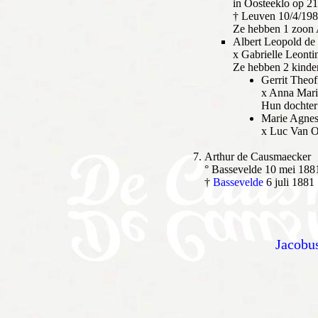
in Oosteeklo op 21
† Leuven 10/4/198
Ze hebben 1 zoon 
Albert Leopold d
x Gabrielle Leonti
Ze hebben 2 kinde
Gerrit Theo
x Anna Mari
Hun dochter
Marie Agnes
x Luc Van O
Arthur de Causmaecker
° Bassevelde 10 mei 188
†
Bassevelde
6 juli 1881
Jacobu