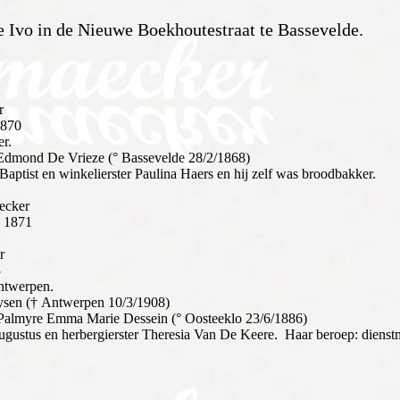
de Ivo in de Nieuwe Boekhoutestraat te Bassevelde.
r
1870
er.
Edmond De Vrieze (° Bassevelde 28/2/1868)
aptist en winkelierster Paulina Haers en hij zelf was broodbakker.
ecker
s 1871
r
3
ntwerpen.
ysen († Antwerpen 10/3/1908)
Palmyre Emma Marie Dessein (° Oosteeklo 23/6/1886)
gustus en herbergierster Theresia Van De Keere. Haar beroep: dienst