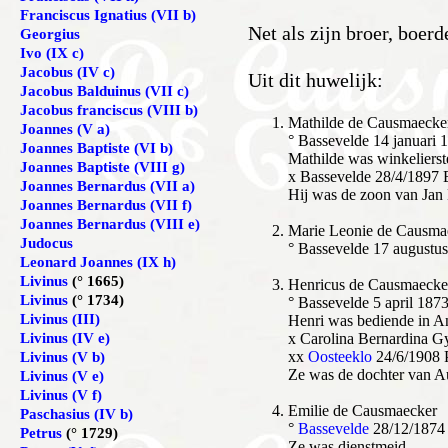
Franciscus Ignatius (VII b)
Net als zijn broer, boer
Georgius
Ivo (IX c)
Jacobus (IV c)
Uit dit huwelijk:
Jacobus Balduinus (VII c)
Jacobus franciscus (VIII b)
Mathilde de Causmaecke
Joannes (V a)
° Bassevelde 14 januari 
Joannes Baptiste (VI b)
Mathilde was winkelierst
Joannes Baptiste (VIII g)
x Bassevelde 28/4/1897 
Joannes Bernardus (VII a)
Hij was de zoon van Jan B
Joannes Bernardus (VII f)
Joannes Bernardus (VIII e)
Marie Leonie de Causma
Judocus
° Bassevelde 17 augustu
Leonard Joannes (IX h)
Livinus
(° 1665)
Henricus de Causmaecke
Livinus
(° 1734)
° Bassevelde 5 april 187
Livinus (III)
Henri was bediende in A
Livinus (IV e)
x Carolina Bernardina G
xx
Oosteeklo
24/6/1908 
Livinus (V b)
Ze was de dochter van Au
Livinus (V e)
Livinus (V f)
Emilie de Causmaecker
Paschasius (IV b)
°
Bassevelde
28/12/1874
Petrus
(° 1729)
Ze was dienstmeid.