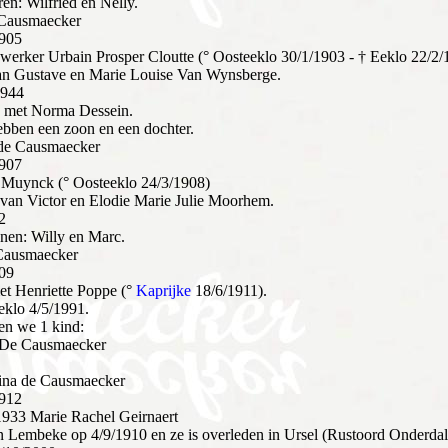
en: Wilfried en Nelly.
 Causmaecker
1905
erker Urbain Prosper Cloutte (° Oosteeklo 30/1/1903 - † Eeklo 22/2/
an Gustave en Marie Louise Van Wynsberge.
1944
 met Norma Dessein.
ebben een zoon en een dochter.
 de Causmaecker
1907
Muynck (° Oosteeklo 24/3/1908)
 van Victor en Elodie Marie Julie Moorhem.
2
nen: Willy en Marc.
 Causmaecker
909
t Henriette Poppe (°
Kaprijke
18/6/1911).
eklo 4/5/1991.
en we 1 kind:
 De Causmaecker
ina de Causmaecker
1912
933 Marie Rachel Geirnaert
n Lembeke op 4/9/1910 en ze is overleden in Ursel (Rustoord Onderda