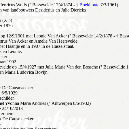
Henricus Wolfs (° Bassevelde 17/4/1874 - †
Boekhoute
7/3/1961)
 van landbouwers Desiderius en Julie Dierickx.
 (X b)
er 1876
.
 op 12/9/1901 met Leonie Van Acker (° Bassevelde 14/2/1878 - † Bass
etrus Van Acker en Amelie Van Heersvelde.
et Haantje en in 1907 in de Hasselstraat.
s en Leonie:
cker
aart 1902
velde op 15/4/1927 met Julia Maria Van den Bossche (° Bassevellde 1
 en Maria Ludovica Bovijn.
r De Causmaecker
e 6/5/1929
schilder.
et Yvonna Maria Andries (° Antwerpen 8/6/1932)
e 24/10/2013
 zonen:
ck De Causmaecker
6