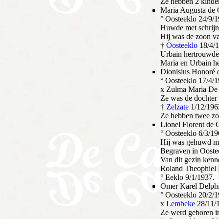
Ze hebben 2 kinder
Maria Augusta de
° Oosteeklo 24/9/
Huwde met schrijnw
Hij was de zoon v
†
Oosteeklo
18/4/
Urbain hertrouwde
Maria en Urbain h
Dionisius Honoré
° Oosteeklo 17/4/
x Zulma Maria De 
Ze was de dochter
†
Zelzate
1/12/196
Ze hebben twee zo
Lionel Florent de
° Oosteeklo 6/3/1
Hij was gehuwd me
Begraven in Ooste
Van dit gezin kenn
Roland Theophiel
° Eeklo 9/1/1937.
Omer Karel Delph
° Oosteeklo 20/2/
x
Lembeke
28/11/1
Ze werd geboren i