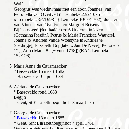
Wulf.
Georgius was weduwnaar met een zoon Joannes, van
Petronella van Overtvelt (° Lembeke 22/2/1676 -
x Lembeke 23/4/1698 - † Lembeke 10/10/1702), dochter
van Vincent van Overtvelt en Margriet Betsens.
Bij haar overlijden hadden ze 6 kinderen in leven
(Catharina [begijn], Petrus [x Maria Francisca Wauters],
Joanna [x Andries Vande Woestyne fs Andries te
Sleidinge], Elisabeth 16 j [later x Jan De Neve], Petronella
15 j, Anna Maria 8 j [+ voor 1758]) (RAG Lembeke
152/126).
Maria Anna de Causmaecker
° Bassevelde 16 maart 1682
† Bassevelde 10 april 1684
A
driana de Causmaecker
° Bassevelde rond 1683
Begijn
† Gent, St Elisabeth-begijnhof 18 maart 1751
G
eorgia de Causmaecker
°
Bassevelde
13 maart 1685
† Gent, Sint Elisabethbegijnhof 7 april 1761
Georgia is getrouwd in Kaprijke op 22 november 1707 met