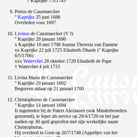
† Kaprijke 7/3/1745
Petrus de Causmaecker
°
Kaprijke
25 juni 1688
Overleden voor 1697
Livinus
de Causmaecker (V f)
° Kaprijke 29 januari 1690
x Kaprijke 10 mei 1708 Joanna Theresia van Damme
xx Kaprijke 22 juli 1725 Elisabeth Dhaele (° Kaprijke
6/5/1706)
xxx
Watervliet
28 oktober 1729 Elisabeth de Pape
† Watervliet 4 juli 1733
Livina Maria de Causmaecker
° Kaprijke 29 januari 1692
Begraven aldaar op 21 januari 1700
Christophorus de Causmaecker
° Kaprijke 14 januari 1694
Is ingetreden bij de Paters Alexianen (ook Minderbroeders
genoemd), te Ieper als novice op 29/4/1720 en het jaar
nadien op 30 april geprofest met zijn werkelijke naam
Christophorus.
Hij overleed in Gent op 20/7/1748 (Appeltjes van het