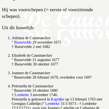
Hij was voorschepen (= eerste of voorzittende
schepen).
Uit dit huwelijk:
Adriana de Causmaecker
°
Bassevelde
29 november 1675
† Bassevelde 2 mei 1682
Elisabeth de Causmaecker
° Bassevelde 31 augustus 1677
† Bassevelde 30 oktober 1677
Joannes de Causmaecker
° Bassevelde 28 februari 1679, overleden voor 1697
P
etronella de Causmaecker
° Bassevelde 19 oktober 1680
†
Lembeke
3 november 1746.
Petronella is getrouwd in
Kaprijke
op 13 februari 1703 met
Georgius Cathelijn (°
Lembeke
31/1/1673 - † Lembeke
17/12/1731), zoon van Joannes Cathelijn en Catharina de