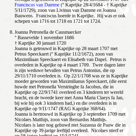
Franciscus van Damme
(° Kaprijke 28/4/1684 - † Kaprijke
5/11/1729), zoon van Livinus van Damme en Joanna
Bauwens. Franciscus boerde in Kaprijke. Hij was er ook
schepen van 1716 tot 1718 en 1721 tot 1724.
J
oanna Petronella de Causmaecker
° Bassevelde 1 november 1686
† Kaprijke 30 januari 1720
Joanna is getrouwd in Kaprijke op 28 maart 1707 met
Petrus Speeckaert (° Kaprijke 11/2/1672), zoon van
Maximiliaan Speeckaert en Elisabeth van Dapel. Petrus is
overleden in Kaprijke op 4 maart 1709. Twee dagen later
is zijn weduwe bevallen van Petrus Antonius, die op
29/11/1710 overleden is. Op 22/1/1708 was ze in Kaprijke
moeder geworden van Maximilianus Speeckaert, (die eerst
huwde met Petronella Verstringhe fa Jacobus, die in
Kaprijke op 22/9/1741 overleed en 3 kinderen ter wereld
bracht, en de tweede keer met Anna Maria Claeys fa Jan,
bij wie hij ook 3 kinderen had,) en die overleden is in
Kaprijke op 9/11/1747 (RAG Kaprijke 368/64).
Joanna is hertrouwd in Kaprijke op 3 september 1709 met
Nicolaes Matthijs, zoon van Bernardus Matthijs.
Nicolaes is later nog gehuwd met Suzanna de Pauw die in
Kaprijke op 39-jarige leeftijd overleed. Nicolaes stierf er
op 58-jarige leeftijd op 15/1/1741.