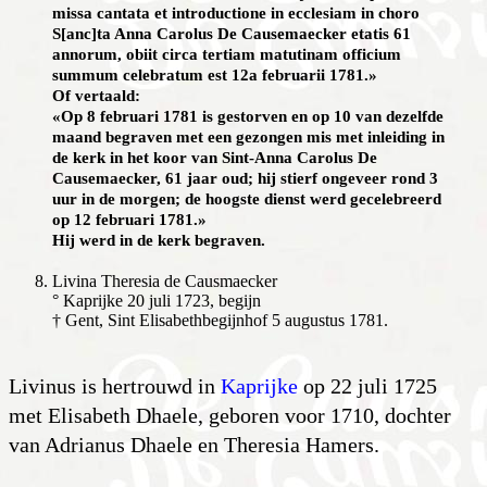
missa cantata et introductione in ecclesiam in choro
S[anc]ta Anna Carolus De Causemaecker etatis 61
annorum, obiit circa tertiam matutinam officium
summum celebratum est 12a februarii 1781.»
Of vertaald:
«Op 8 februari 1781 is gestorven en op 10 van dezelfde
maand begraven met een gezongen mis met inleiding in
de kerk in het koor van Sint-Anna Carolus De
Causemaecker, 61 jaar oud; hij stierf ongeveer rond 3
uur in de morgen; de hoogste dienst werd gecelebreerd
op 12 februari 1781.»
Hij werd in de kerk begraven.
Livina Theresia de Causmaecker
° Kaprijke 20 juli 1723, begijn
† Gent, Sint Elisabethbegijnhof 5 augustus 1781.
Livinus is hertrouwd in
Kaprijke
op 22 juli 1725
met Elisabeth Dhaele, geboren voor 1710, dochter
van Adrianus Dhaele en Theresia Hamers.