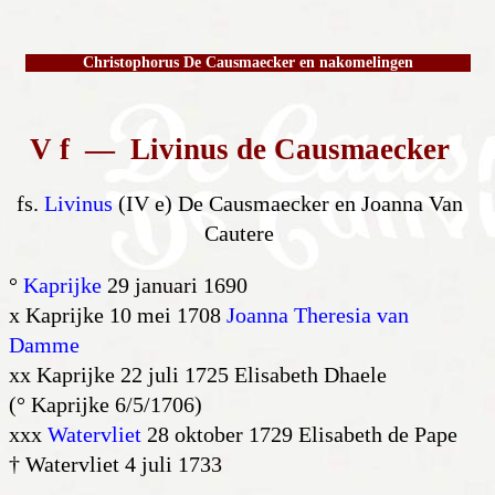
Christophorus De Causmaecker en nakomelingen
V f — Livinus de Causmaecker
fs.
Livinus
(IV e) De Causmaecker en Joanna Van
Cautere
°
Kaprijke
29 januari 1690
x Kaprijke 10 mei 1708
Joanna Theresia van
Damme
xx Kaprijke 22 juli 1725 Elisabeth Dhaele
(° Kaprijke 6/5/1706)
xxx
Watervliet
28 oktober 1729 Elisabeth de Pape
† Watervliet 4 juli 1733