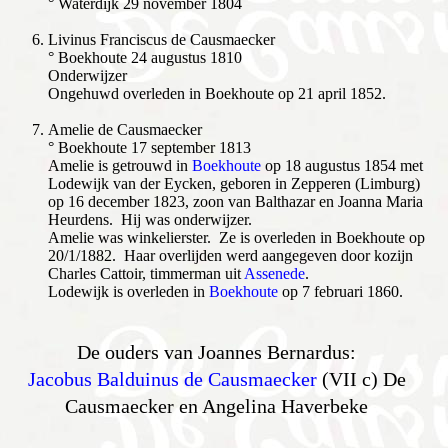
° Waterdijk 29 november 1804
Livinus Franciscus de Causmaecker
° Boekhoute 24 augustus 1810
Onderwijzer
Ongehuwd overleden in Boekhoute op 21 april 1852.
Amelie de Causmaecker
° Boekhoute 17 september 1813
Amelie is getrouwd in
Boekhoute
op 18 augustus 1854 met
Lodewijk van der Eycken, geboren in Zepperen (Limburg)
op 16 december 1823, zoon van Balthazar en Joanna Maria
Heurdens. Hij was onderwijzer.
Amelie was winkelierster. Ze is overleden in Boekhoute op
20/1/1882. Haar overlijden werd aangegeven door kozijn
Charles Cattoir, timmerman uit
Assenede
.
Lodewijk is overleden in
Boekhoute
op 7 februari 1860.
De ouders van Joannes Bernardus:
Jacobus Balduinus de Causmaecker
(VII c) De
Causmaecker en Angelina Haverbeke