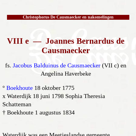
Christophorus De Causmaecker en nakomelingen
VIII e — Joannes Bernardus de
Causmaecker
fs.
Jacobus Balduinus de Causmaecker
(VII c) en
Angelina Haverbeke
°
Boekhoute
18 oktober 1775
x Waterdijk 18 juni 1798 Sophia Theresia
Schatteman
† Boekhoute 1 augustus 1834
Waterdijk was een Meetjeslandse gemeente