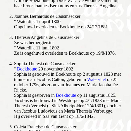
Dorp te Boekhoute op 18/6/1871. Ze woonde samen bij
haar broer Joannes Bernardus en zus Theresia Angelina.
Joannes Bernardus de Causmaecker
° Waterdijk 17 april 1800
Ongehuwd overleden te Boekhoute op 24/12/1881.
Theresia Angelina de Causmaecker
Ze was herbergierster.
° Waterdijk 11 juni 1802
Ze is ongehuwd overleden te Boekhoute op 19/8/1876.
Sophia Theresia de Causmaecker
°
Boekhoute
20 november 1802
Sophia is getrouwd in Boekhoute op 2 augustus 1823 met
timmerman Jacobus Cattoir, geboren in
Watervliet
op 25
oktober 1796, als zoon van Joannes en Maria Jacoba De
Rijcke.
Sophia is gestorven in
Boekhoute
op 11 augustus 1825.
Jacobus is hertrouwd in Westdorpe op 4/1/1828 met Maria
Theresia Verhelst (° Sint-Albertpolder 12/4/1801), dochter
van Jacobus Ludovicus en Maria Theresia Verbrugge.
Hij overleed in Sas-van-Gent op 18/6/1842.
Coleta Francisca de Causmaecker