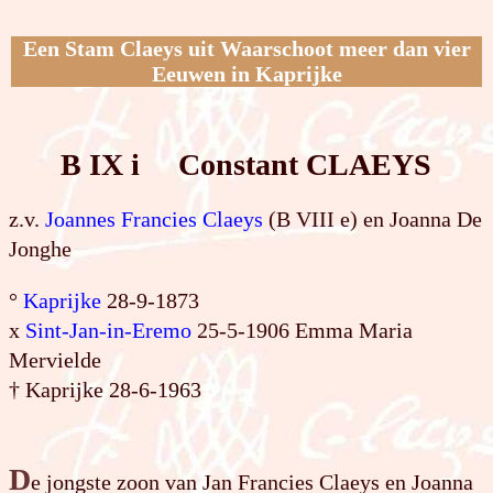
Een Stam Claeys uit Waarschoot meer dan vier
Eeuwen in Kaprijke
B IX i Constant CLAEYS
z.v.
Joannes Francies Claeys
(B VIII e) en Joanna De
Jonghe
°
Kaprijke
28-9-1873
x
Sint-Jan-in-Eremo
25-5-1906 Emma Maria
Mervielde
† Kaprijke 28-6-1963
D
e jongste zoon van Jan Francies Claeys en Joanna