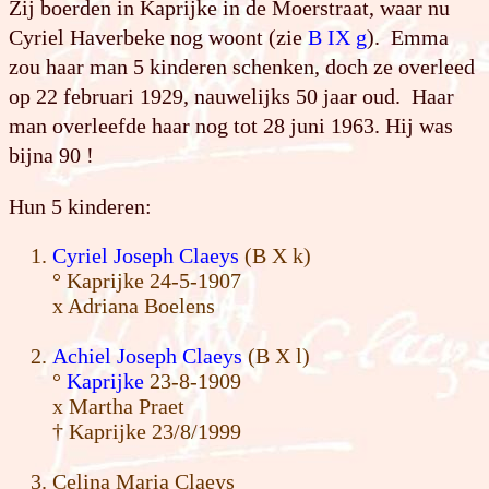
Zij boerden in Kaprijke in de Moerstraat, waar nu
Cyriel Haverbeke nog woont (zie
B IX g
). Emma
zou haar man 5 kinderen schenken, doch ze overleed
op 22 februari 1929, nauwelijks 50 jaar oud. Haar
man overleefde haar nog tot 28 juni 1963. Hij was
bijna 90 !
Hun 5 kinderen:
Cyriel Joseph Claeys
(B X k)
° Kaprijke 24-5-1907
x Adriana Boelens
Achiel Joseph Claeys
(B X l)
°
Kaprijke
23-8-1909
x Martha Praet
† Kaprijke 23/8/1999
Celina Maria Claeys