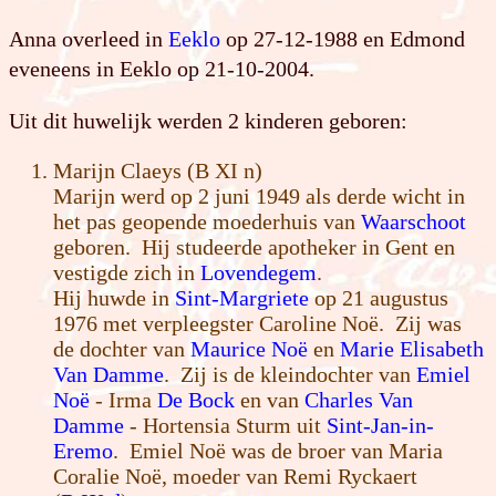
Anna overleed in
Eeklo
op 27-12-1988 en Edmond
eveneens in Eeklo op 21-10-2004.
Uit dit huwelijk werden 2 kinderen geboren:
Marijn Claeys (B XI n)
Marijn werd op 2 juni 1949 als derde wicht in
het pas geopende moederhuis van
Waarschoot
geboren. Hij studeerde apotheker in Gent en
vestigde zich in
Lovendegem
.
Hij huwde in
Sint-Margriete
op 21 augustus
1976 met verpleegster Caroline Noë. Zij was
de dochter van
Maurice Noë
en
Marie Elisabeth
Van Damme
. Zij is de kleindochter van
Emiel
Noë
- Irma
De Bock
en van
Charles Van
Damme
- Hortensia Sturm uit
Sint-Jan-in-
Eremo
. Emiel Noë was de broer van Maria
Coralie Noë, moeder van Remi Ryckaert