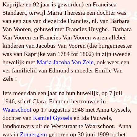
Kaprijke en 92 jaar is geworden) en Francisca
Standaert, terwijl Maria Theresia een dochter was
van een zus van diezelfde Francies, nl. van Barbara
Van Vooren, gehuwd met Francies Huyghe. Barbara
Van Vooren en Francies Van Vooren waren allebei
kinderen van Jacobus Van Vooren (die burgemeester
was van Kaprijke van 1784 tot 1802) in zijn tweede
huwelijk met
Maria Jacoba Van Zele
, ook weer een
ver familielid van Edmond's moeder Emilie Van
Zele !
Iets meer dan een jaar na hun huwelijk, op 7 juli
1946, stierf Clara. Edmond hertrouwde in
Waarschoot
op 17 augustus 1948 met Anna Gyssels,
dochter van
Kamiel Gyssels
en Ida Pauwels,
landbouwers uit de Weststraat te Waarschoot. Anna
was in
Zomergem
geboren op 30 juni 1909 op het