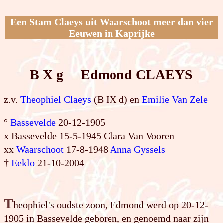
Een Stam Claeys uit Waarschoot meer dan vier
Eeuwen in Kaprijke
B X g Edmond CLAEYS
z.v.
Theophiel Claeys
(B IX d) en
Emilie
Van Zele
°
Bassevelde
20-12-1905
x Bassevelde 15-5-1945 Clara Van Vooren
xx
Waarschoot
17-8-1948
Anna Gyssels
†
Eeklo
21-10-2004
T
heophiel's oudste zoon, Edmond werd op 20-12-
1905 in Bassevelde geboren, en genoemd naar zijn