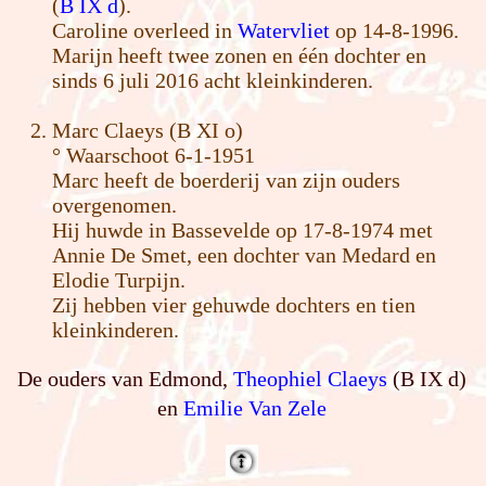
(
B IX d
).
Caroline overleed in
Watervliet
op 14-8-1996.
Marijn heeft twee zonen en één dochter en
sinds 6 juli 2016 acht kleinkinderen.
Marc Claeys (B XI o)
° Waarschoot 6-1-1951
Marc heeft de boerderij van zijn ouders
overgenomen.
Hij huwde in Bassevelde op 17-8-1974 met
Annie De Smet, een dochter van Medard en
Elodie Turpijn.
Zij hebben vier gehuwde dochters en tien
kleinkinderen.
De ouders van Edmond,
Theophiel Claeys
(B IX d)
en
Emilie
Van Zele