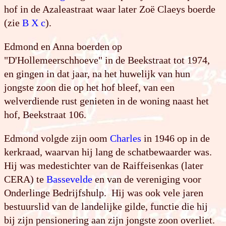
hof in de Azaleastraat waar later Zoë Claeys boerde
(zie
B X c
).
Edmond en Anna boerden op
"D'Hollemeerschhoeve" in de Beekstraat tot 1974,
en gingen in dat jaar, na het huwelijk van hun
jongste zoon die op het hof bleef, van een
welverdiende rust genieten in de woning naast het
hof, Beekstraat 106.
Edmond volgde zijn oom
Charles
in 1946 op in de
kerkraad, waarvan hij lang de schatbewaarder was.
Hij was medestichter van de Raiffeisenkas (later
CERA) te
Bassevelde
en van de vereniging voor
Onderlinge Bedrijfshulp. Hij was ook vele jaren
bestuurslid van de landelijke gilde, functie die hij
bij zijn pensionering aan zijn jongste zoon overliet.