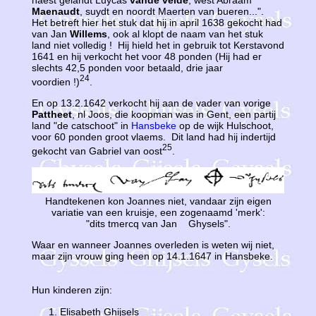
naest gelandt Luycas
vande velde
, west Abraam
Maenaudt
, suydt en noordt Maerten van bueren...".
Het betreft hier het stuk dat hij in april 1638 gekocht had
van Jan
Willems
, ook al klopt de naam van het stuk
land niet volledig ! Hij hield het in gebruik tot Kerstavond
1641 en hij verkocht het voor 48 ponden (Hij had er
slechts 42,5 ponden voor betaald, drie jaar
24
voordien !)
.
En op 13.2.1642 verkocht hij aan de vader van vorige
Pattheet
, nl Joos, die koopman was in Gent, een partij
land "de catschoot" in
Hansbeke
op de wijk Hulschoot,
voor 60 ponden groot vlaems. Dit land had hij indertijd
25
gekocht van Gabriel van oost
.
Handtekenen kon Joannes niet, vandaar zijn eigen
variatie van een kruisje, een zogenaamd 'merk':
"dits tmercq van Jan Ghysels".
Waar en wanneer Joannes overleden is weten wij niet,
maar zijn vrouw ging heen op 14.1.1647 in Hansbeke.
Hun kinderen zijn:
Elisabeth Ghijsels