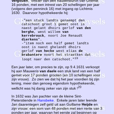
Vergouen
, "officier van den haudenburch van Ghendt"
16 ponden, met een intrest van 20 schellingen per jaar
(volgens den penninck 16) met ingang op Lichtmis
1630. Daarvoor hypothekeerde hij:
-"een stuck landts genaempt den
catschoot groot 1 gemet oost is
naest gelant dhoirs gerlof
van den
berghe
, west willem
van
kerrebrouck
, noort Joe Renaudt
dierkens
".
-"item noch een half gemet landts
oost is naest ghelandt dhoirs
gerlof
van hecke
west elias
de
brabantere
noort het straetken dat
19
loopt naer den catschoot."
Een jaar later, om precies te zijn, op 9.4.1631 verkoopt
hij aan Mauweris
van daele
een stuk land van een half
gemet voor 17 ponden grooten (en 10 schellingen voor
zijn vrouw). Zo zien we dat hij het jaar voordien bij zijn
lening, meer dan genoeg eigendom hypothekeerde,
20
wellicht was hij danig zeker van zijn stuk !
In 1632 was Jan pachter van de kleine Sint-
Pieterstiende in
Hansbeke
. Enkele jaren later leende
Jan daarentegen zelf geld uit aan Guillame
Heijde
en
zijn vrouw: een som van 48 ponden met een rente van 3
ponden per jaar, waarvan het eerste zal beginnen op