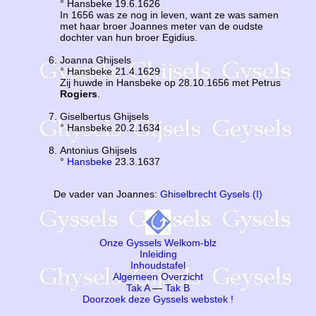
° Hansbeke 19.6.1626
In 1656 was ze nog in leven, want ze was samen
met haar broer Joannes meter van de oudste
dochter van hun broer Egidius.
Joanna Ghijsels
° Hansbeke 21.4.1629
Zij huwde in Hansbeke op 28.10.1656 met Petrus
Rogiers
.
Giselbertus Ghijsels
° Hansbeke 20.2.1634
Antonius Ghijsels
°
Hansbeke
23.3.1637
De vader van Joannes:
Ghiselbrecht Gysels (I)
Onze Gyssels Welkom-blz
Inleiding
Inhoudstafel
Algemeen Overzicht
Tak A
—
Tak B
Doorzoek deze Gyssels webstek !