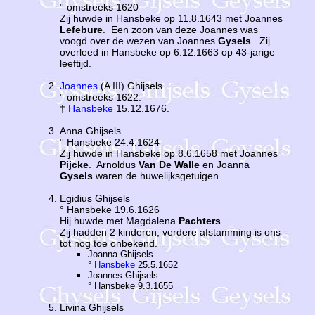
° omstreeks 1620
Zij huwde in Hansbeke op 11.8.1643 met Joannes
Lefebure
. Een zoon van deze Joannes was
voogd over de wezen van Joannes
Gysels
. Zij
overleed in Hansbeke op 6.12.1663 op 43-jarige
leeftijd.
Joannes
(A III) Ghijsels
° omstreeks 1622.
†
Hansbeke
15.12.1676.
Anna Ghijsels
° Hansbeke 24.4.1624
Zij huwde in Hansbeke op 8.6.1658 met Joannes
Pijcke
. Arnoldus
Van De Walle
en Joanna
Gysels
waren de huwelijksgetuigen.
Egidius Ghijsels
° Hansbeke 19.6.1626
Hij huwde met Magdalena
Pachters
.
Zij hadden 2 kinderen; verdere afstamming is ons
tot nog toe onbekend.
Joanna Ghijsels
°
Hansbeke
25.5.1652
Joannes Ghijsels
° Hansbeke 9.3.1655
Livina Ghijsels