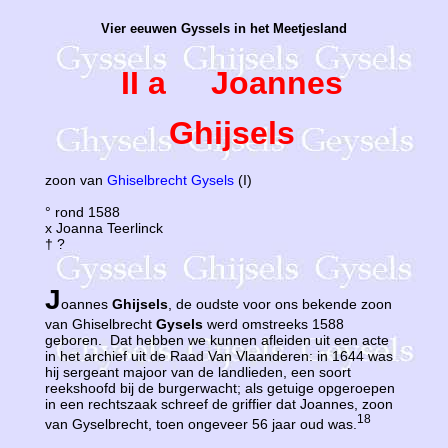
Vier eeuwen Gyssels in het Meetjesland
II a Joannes
Ghijsels
zoon van
Ghiselbrecht Gysels
(I)
° rond 1588
x Joanna Teerlinck
† ?
J
oannes
Ghijsels
, de oudste voor ons bekende zoon
van Ghiselbrecht
Gysels
werd omstreeks 1588
geboren. Dat hebben we kunnen afleiden uit een acte
in het archief uit de Raad Van Vlaanderen: in 1644 was
hij sergeant majoor van de landlieden, een soort
reekshoofd bij de burgerwacht; als getuige opgeroepen
in een rechtszaak schreef de griffier dat Joannes, zoon
18
van Gyselbrecht, toen ongeveer 56 jaar oud was.