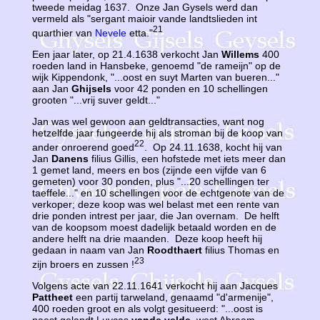
tweede meidag 1637. Onze Jan Gysels werd dan
vermeld als "sergant maioir vande landtslieden int
21
quarthier van
Nevele
etta."
Een jaar later, op 21.4.1638 verkocht Jan
Willems
400
roeden land in Hansbeke, genoemd "de rameijn" op de
wijk Kippendonk, "...oost en suyt Marten van bueren..."
aan Jan
Ghijsels
voor 42 ponden en 10 schellingen
grooten "...vrij suver geldt..."
Jan was wel gewoon aan geldtransacties, want nog
hetzelfde jaar fungeerde hij als stroman bij de koop van
22
ander onroerend goed
. Op 24.11.1638, kocht hij van
Jan
Danens
filius Gillis, een hofstede met iets meer dan
1 gemet land, meers en bos (zijnde een vijfde van 6
gemeten) voor 30 ponden, plus "...20 schellingen ter
taeffele..." en 10 schellingen voor de echtgenote van de
verkoper; deze koop was wel belast met een rente van
drie ponden intrest per jaar, die Jan overnam. De helft
van de koopsom moest dadelijk betaald worden en de
andere helft na drie maanden. Deze koop heeft hij
gedaan in naam van Jan
Roodthaert
filius Thomas en
23
zijn broers en zussen !
Volgens acte van 22.11.1641 verkocht hij aan Jacques
Pattheet
een partij tarweland, genaamd "d'armenije",
400 roeden groot en als volgt gesitueerd: "...oost is