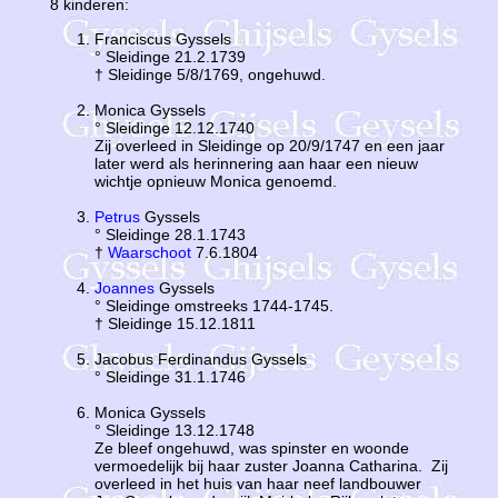
8 kinderen:
Franciscus Gyssels
° Sleidinge 21.2.1739
† Sleidinge 5/8/1769, ongehuwd.
Monica Gyssels
° Sleidinge 12.12.1740
Zij overleed in Sleidinge op 20/9/1747 en een jaar
later werd als herinnering aan haar een nieuw
wichtje opnieuw Monica genoemd.
Petrus
Gyssels
° Sleidinge 28.1.1743
†
Waarschoot
7.6.1804
Joannes
Gyssels
° Sleidinge omstreeks 1744-1745.
† Sleidinge 15.12.1811
Jacobus Ferdinandus Gyssels
° Sleidinge 31.1.1746
Monica Gyssels
° Sleidinge 13.12.1748
Ze bleef ongehuwd, was spinster en woonde
vermoedelijk bij haar zuster Joanna Catharina. Zij
overleed in het huis van haar neef landbouwer