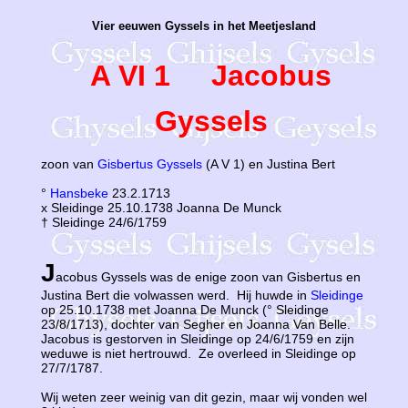
Vier eeuwen Gyssels in het Meetjesland
A VI 1 Jacobus
Gyssels
zoon van
Gisbertus Gyssels
(A V 1) en Justina Bert
°
Hansbeke
23.2.1713
x Sleidinge 25.10.1738 Joanna De Munck
† Sleidinge 24/6/1759
J
acobus Gyssels was de enige zoon van Gisbertus en
Justina Bert die volwassen werd. Hij huwde in
Sleidinge
op 25.10.1738 met Joanna De Munck (° Sleidinge
23/8/1713), dochter van Segher en Joanna Van Belle.
Jacobus is gestorven in Sleidinge op 24/6/1759 en zijn
weduwe is niet hertrouwd. Ze overleed in Sleidinge op
27/7/1787.
Wij weten zeer weinig van dit gezin, maar wij vonden wel