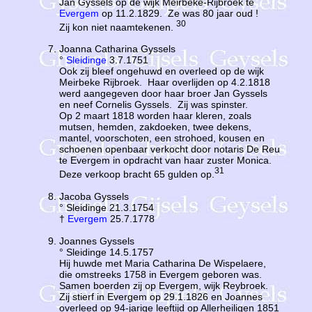
Jan Gyssels op de wijk Meirbeke-Rijbroek te
Evergem
op 11.2.1829. Ze was 80 jaar oud !
30
Zij kon niet naamtekenen.
Joanna Catharina Gyssels
°
Sleidinge
3.7.1751
Ook zij bleef ongehuwd en overleed op de wijk
Meirbeke Rijbroek. Haar overlijden op 4.2.1818
werd aangegeven door haar broer Jan Gyssels
en neef Cornelis Gyssels. Zij was spinster.
Op 2 maart 1818 worden haar kleren, zoals
mutsen, hemden, zakdoeken, twee dekens,
mantel, voorschoten, een strohoed, kousen en
schoenen openbaar verkocht door notaris De Reu
te Evergem in opdracht van haar zuster Monica.
31
Deze verkoop bracht 65 gulden op.
Jacoba Gyssels
° Sleidinge 21.3.1754
†
Evergem
25.7.1778
Joannes Gyssels
° Sleidinge 14.5.1757
Hij huwde met Maria Catharina De Wispelaere,
die omstreeks 1758 in Evergem geboren was.
Samen boerden zij op Evergem, wijk Reybroek.
Zij stierf in Evergem op 29.1.1826 en Joannes
overleed op 94-jarige leeftijd op Allerheiligen 1851