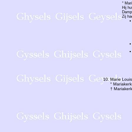
° Mar
Hij h
Dampo
Zij h
Marie Loui
° Mariaker
† Mariaker