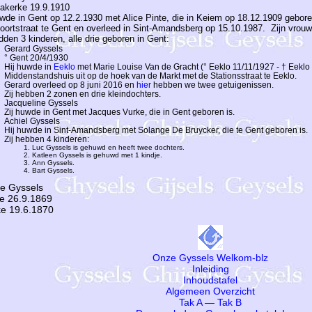
iakerke 19.9.1910
uwde in Gent op 12.2.1930 met Alice Pinte, die in Keiem op 18.12.1909 gebo
ortstraat te Gent en overleed in Sint-Amandsberg op 15.10.1987. Zijn vrouw 
adden 3 kinderen, alle drie geboren in Gent:
Gerard Gyssels
° Gent 20/4/1930
Hij huwde in
Eeklo
met Marie Louise Van de Gracht (° Eeklo 11/11/1927 - † Eeklo 
Middenstandshuis uit op de hoek van de Markt met de Stationsstraat te Eeklo.
Gerard overleed op 8 juni 2016 en
hier
hebben we twee getuigenissen.
Zij hebben 2 zonen en drie kleindochters.
Jacqueline Gyssels
Zij huwde in Gent met Jacques Vurke, die in Gent geboren is.
Achiel Gyssels
Hij huwde in Sint-Amandsberg met Solange De Bruycker, die te Gent geboren is.
Zij hebben 4 kinderen:
Luc Gyssels is gehuwd en heeft twee dochters.
Katleen Gyssels is gehuwd met 1 kindje.
Ann Gyssels.
Bart Gyssels.
se Gyssels
ke 26.9.1869
ke 19.6.1870
Onze Gyssels Welkom-blz
Inleiding
Inhoudstafel
Algemeen Overzicht
Tak A
—
Tak B