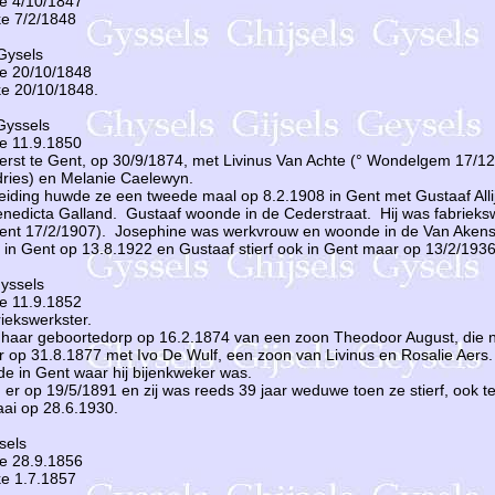
ke 4/10/1847
ke 7/2/1848
Gysels
ke 20/10/1848
ke 20/10/1848.
Gyssels
ke 11.9.1850
eerst te Gent, op 30/9/1874, met Livinus Van Achte (° Wondelgem 17/
dries) en Melanie Caelewyn.
iding huwde ze een tweede maal op 8.2.1908 in Gent met Gustaaf Alli
enedicta Galland. Gustaaf woonde in de Cederstraat. Hij was fabriek
Gent 17/2/1907). Josephine was werkvrouw en woonde in de Van Akens
d in Gent op 13.8.1922 en Gustaaf stierf ook in Gent maar op 13/2/1936
Gyssels
ke 11.9.1852
iekswerkster.
in haar geboortedorp op 16.2.1874 van een zoon Theodoor August, die n
r op 31.8.1877 met Ivo De Wulf, een zoon van Livinus en Rosalie Aers.
e in Gent waar hij bijenkweker was.
d er op 19/5/1891 en zij was reeds 39 jaar weduwe toen ze stierf, ook t
aai op 28.6.1930.
sels
ke 28.9.1856
ke 1.7.1857