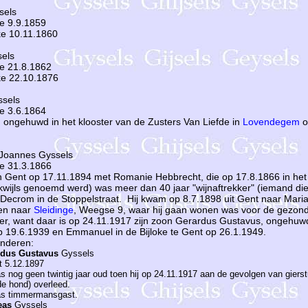
sels
ke 9.9.1859
ke 10.11.1860
sels
ke 21.8.1862
ke 22.10.1876
ssels
ke 3.6.1864
d ongehuwd in het klooster van de Zusters Van Liefde in
Lovendegem
o
Joannes Gyssels
ke 31.3.1866
n Gent op 17.11.1894 met Romanie Hebbrecht, die op 17.8.1866 in het
dikwijls genoemd werd) was meer dan 40 jaar "wijnaftrekker" (iemand die 
-Decrom in de Stoppelstraat. Hij kwam op 8.7.1898 uit Gent naar Mar
en naar
Sleidinge
, Weegse 9, waar hij gaan wonen was voor de gezond
ter, want daar is op 24.11.1917 zijn zoon Gerardus Gustavus, ongehu
p 19.6.1939 en Emmanuel in de Bijloke te Gent op 26.1.1949.
inderen:
rdus Gustavus
Gyssels
t 5.12.1897
as nog geen twintig jaar oud toen hij op 24.11.1917 aan de gevolgen van gierst
de hond) overleed.
as timmermansgast.
eas
Gyssels