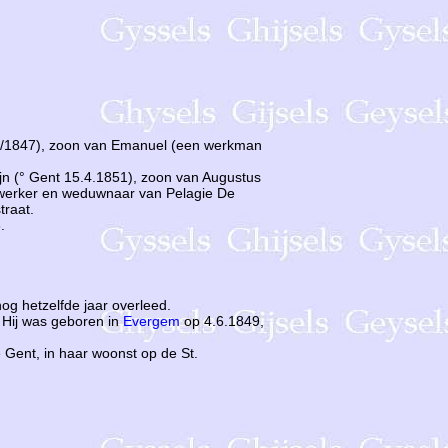
12/1847), zoon van Emanuel (een werkman
jn (° Gent 15.4.1851), zoon van Augustus
swerker en weduwnaar van Pelagie De
traat.
.
og hetzelfde jaar overleed.
 Hij was geboren in
Evergem
op 4.6.1849,
e Gent, in haar woonst op de St.