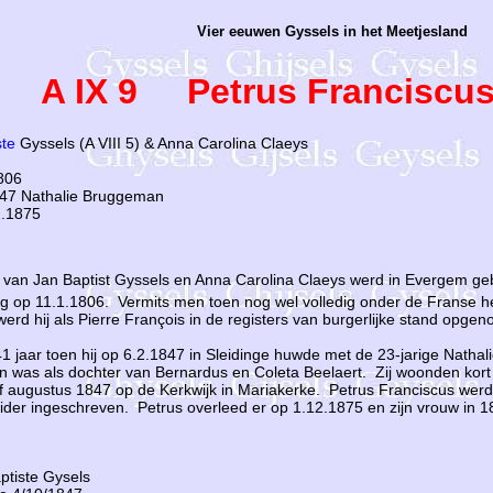
Vier eeuwen Gyssels in het Meetjesland
A IX 9 Petrus Franciscus
ste
Gyssels (A VIII 5) & Anna Carolina Claeys
806
47 Nathalie Bruggeman
2.1875
 van Jan Baptist Gyssels en Anna Carolina Claeys werd in Evergem ge
ng op 11.1.1806. Vermits men toen nog wel volledig onder de Franse h
rd hij als Pierre François in de registers van burgerlijke stand opge
 jaar toen hij op 6.2.1847 in Sleidinge huwde met de 23-jarige Nathal
 was als dochter van Bernardus en Coleta Beelaert. Zij woonden kort
f augustus 1847 op de Kerkwijk in Mariakerke. Petrus Franciscus werd
ider ingeschreven. Petrus overleed er op 1.12.1875 en zijn vrouw in 1
ptiste Gysels