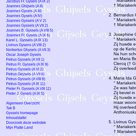
° Mariaker
Jacobus Fr. Gysels (A IX 2)
† Mariaker
Joannes Ghijsels (A II)
Joannes Gysels (A III)
Bernardus 
Joannes Gysels (A IV)
° Mariaker
Joannes Gyssels (A V 2)
† Mariaker
Joannes Gyssels (A VII 2)
Joannes B. Gyssels (A VIII 5)
Josephine 
Joannes Fr. Gysels (A IX 6)
° Mariaker
Karel L. Gyssels (A IX 13)
Zij huwde 
Livinus Gysens (A VIII 2)
op de Kerk
Norbertus Ghysels (A VII 3)
Na hun sche
Oscar Joseph Gysels
en Maria B
Petrus Gyssels (A VII 1)
Clercq († 
Petrus Fr. Gyssels (A IX 9)
Zij overlee
Petrus Gyssels (A VI 2)
Petrus Geysels (A VII 6)
Maria Ida 
Petrus Gyssels (A VIII 8)
° Mariaker
Petrus Gyssels (A IX 11)
Ze was fabr
Pieter Fr. Gyssels (A VIII 11)
Zij beviel 
Pieter J. Gysels (A IX 5)
Zij huwde e
maar woond
Algemeen Overzicht
Hij overlee
Tak B
Anthoniusk
Gyssels homepage
Inhoudstafel
Livinus Gys
Doorzoek deze webstek
° Mariaker
Mijn Platte Land
† Mariaker