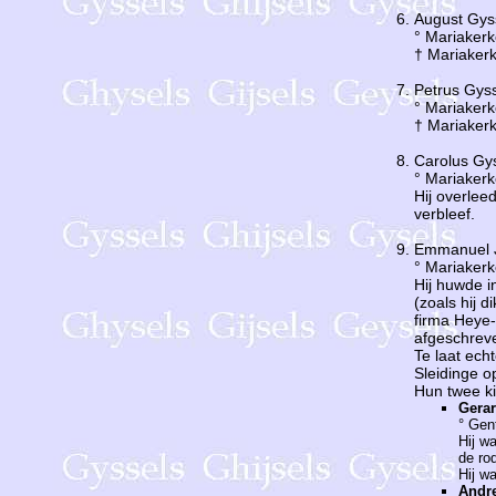
August Gys
° Mariaker
† Mariaker
Petrus Gys
° Mariaker
† Mariaker
Carolus Gy
° Mariaker
Hij overlee
verbleef.
E
mmanuel 
° Mariaker
Hij huwde i
(zoals hij 
firma Heye
afgeschrev
Te laat ech
Sleidinge o
Hun twee k
Gera
° Gen
Hij w
de ro
Hij w
A
ndr