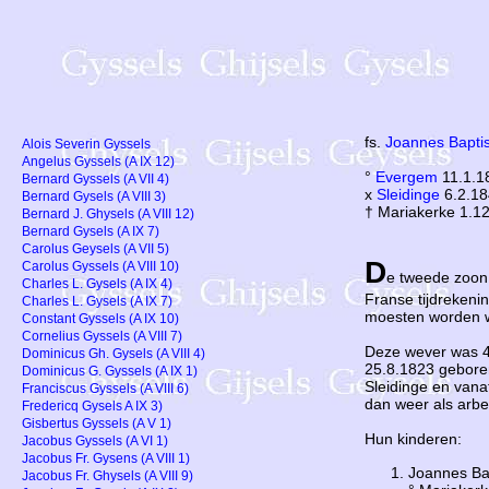
fs.
Joannes Bapti
Alois Severin Gyssels
Angelus Gyssels (A IX 12)
°
Evergem
11.1.1
Bernard Gyssels (A VII 4)
x
Sleidinge
6.2.18
Bernard Gysels (A VIII 3)
† Mariakerke 1.1
Bernard J. Ghysels (A VIII 12)
Bernard Gysels (A IX 7)
Carolus Geysels (A VII 5)
D
Carolus Gyssels (A VIII 10)
e tweede zoon
Charles L. Gysels (A IX 4)
Franse tijdrekeni
Charles L. Gysels (A IX 7)
moesten worden we
Constant Gyssels (A IX 10)
Cornelius Gyssels (A VIII 7)
Deze wever was 41
Dominicus Gh. Gysels (A VIII 4)
25.8.1823 geboren
Dominicus G. Gyssels (A IX 1)
Sleidinge en vana
Franciscus Gyssels (A VIII 6)
dan weer als arbe
Fredericq Gysels A IX 3)
Gisbertus Gyssels (A V 1)
Hun kinderen:
Jacobus Gyssels (A VI 1)
Jacobus Fr. Gysens (A VIII 1)
Joannes Ba
Jacobus Fr. Ghysels (A VIII 9)