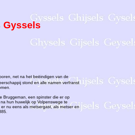
 Gyssels
boren, net na het beëindigen van de
eerschappij stond en alle namen verfranst
nomen.
ie Bruggeman, een spinster die er op
 na hun huwelijk op Volpenswege te
 er nu eens als metsergast, als metser en
885.