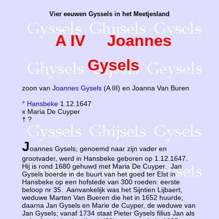
Vier eeuwen Gyssels in het Meetjesland
A IV Joannes
Gysels
zoon van
Joannes Gysels
(A III) en Joanna Van Buren
°
Hansbeke
1.12.1647
x Maria De Cuyper
† ?
J
oannes Gysels, genoemd naar zijn vader en
grootvader, werd in Hansbeke geboren op 1.12.1647.
Hij is rond 1680 gehuwd met Maria De Cuyper. Jan
Gysels boerde in de buurt van het goed ter Elst in
Hansbeke op een hofstede van 300 roeden: eerste
beloop nr 35. Aanvankelijk was het Sijntien Lijbaert,
weduwe Marten Van Bueren die het in 1652 huurde,
daarna Jan Gysels en Marie de Cuyper, de weduwe van
Jan Gysels; vanaf 1734 staat Pieter Gysels filius Jan als