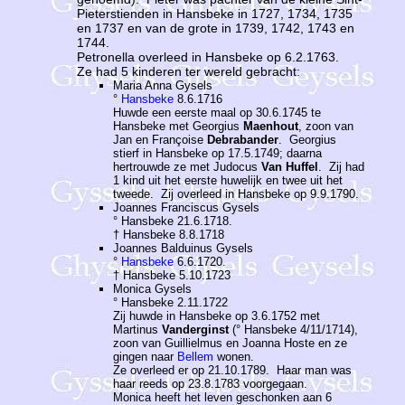
Pieterstienden in Hansbeke in 1727, 1734, 1735
en 1737 en van de grote in 1739, 1742, 1743 en
1744.
Petronella overleed in Hansbeke op 6.2.1763.
Ze had 5 kinderen ter wereld gebracht:
Maria Anna Gysels
°
Hansbeke
8.6.1716
Huwde een eerste maal op 30.6.1745 te
Hansbeke met Georgius
Maenhout
, zoon van
Jan en Françoise
Debrabander
. Georgius
stierf in Hansbeke op 17.5.1749; daarna
hertrouwde ze met Judocus
Van Huffel
. Zij had
1 kind uit het eerste huwelijk en twee uit het
tweede. Zij overleed in Hansbeke op 9.9.1790.
Joannes Franciscus Gysels
° Hansbeke 21.6.1718.
† Hansbeke 8.8.1718
Joannes Balduinus Gysels
°
Hansbeke
6.6.1720.
† Hansbeke 5.10.1723
Monica Gysels
° Hansbeke 2.11.1722
Zij huwde in Hansbeke op 3.6.1752 met
Martinus
Vanderginst
(° Hansbeke 4/11/1714),
zoon van Guillielmus en Joanna Hoste en ze
gingen naar
Bellem
wonen.
Ze overleed er op 21.10.1789. Haar man was
haar reeds op 23.8.1783 voorgegaan.
Monica heeft het leven geschonken aan 6