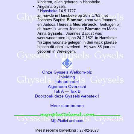
kinderen, allen geboren in Hansbeke.
Angelina Gysels
°
Hansbeke
14.9.1727
Zij huwde in Hansbeke op 26.7.1763 met
Joannes Baptist
Blomme
, zoon van Joannes
en Judoca Theresia
Meulebroeck
. Getuigen bij
dit huwelijk waren Joannes
Blomme
en Maria
Anna
Gyssels
. Joannes Baptist was
weduwnaar toen hij op 24.2.1821 in Hansbeke
"in zijne woonste gelegen in den wijck plaetse
binnen dit dorp" overleed. Hij was 86 jaar en
geboren in Wevelgem.
Onze Gyssels Welkom-blz
Inleiding
Inhoudstafel
Algemeen Overzicht
Tak A
—
Tak B
Doorzoek deze Gyssels webstek !
Meer stambomen
MijnPlatteLand.com
Meest recente bijwerking : 27-02-2023