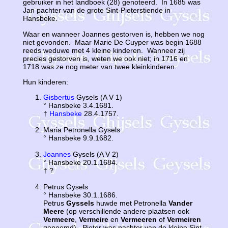
gebruiker in het landboek (28) genoteerd. In 1685 was
Jan pachter van de grote Sint-Pieterstiende in
Hansbeke.
Waar en wanneer Joannes gestorven is, hebben we nog
niet gevonden. Maar Marie De Cuyper was begin 1688
reeds weduwe met 4 kleine kinderen. Wanneer zij
precies gestorven is, weten we ook niet; in 1716 en
1718 was ze nog meter van twee kleinkinderen.
Hun kinderen:
Gisbertus
Gysels (A V 1)
° Hansbeke 3.4.1681.
†
Hansbeke
28.4.1757.
Maria Petronella Gysels
° Hansbeke 9.9.1682.
Joannes
Gysels (A V 2)
° Hansbeke 20.1.1684.
† ?
Petrus Gysels
° Hansbeke 30.1.1686.
Petrus
Gyssels
huwde met Petronella
Vander
Meere
(op verschillende andere plaatsen ook
Vermeere
,
Vermeire
en
Vermeeren
of
Vermeiren
genoemd). Pieter was pachter van de kleine Sint-