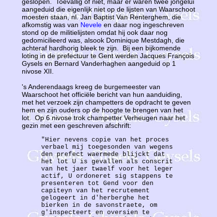
geslopen. Toevallig of niet, maar er waren twee jongelui
aangeduid die eigenlijk niet op de lijsten van Waarschoot
moesten staan, nl. Jan Baptist Van Renterghem, die
afkomstig was van
Nevele
en daar nog ingeschreven
stond op de militielijsten omdat hij ook daar nog
gedomicilieerd was, alsook Dominique Mestdagh, die
achteraf hardhorig bleek te zijn. Bij een bijkomende
loting in de prefectuur te Gent werden Jacques François
Gysels en Bernard Vanderhaghen aangeduid op 1
nivose XII.
's Anderendaags kreeg de burgemeester van
Waarschoot het officiële bericht van hun aanduiding,
met het verzoek zijn champetters de opdracht te geven
hem en zijn ouders op de hoogte te brengen van het
lot. Op 6 nivose trok champetter Verheugen naar het
gezin met een geschreven afschrift:
"Hier nevens copie van het proces
verbael mij toegesonden van wegens
den prefect waermede blijckt dat
het lot U is gevallen als conscrit
van het jaer twaelf voor het leger
actif, U ordoneret sig stappens te
presenteren tot Gend voor den
capiteyn van het recrutement
gelogeert in d'herberghe het
bierken in de savonstraete, om
g'inspecteert en oversien te