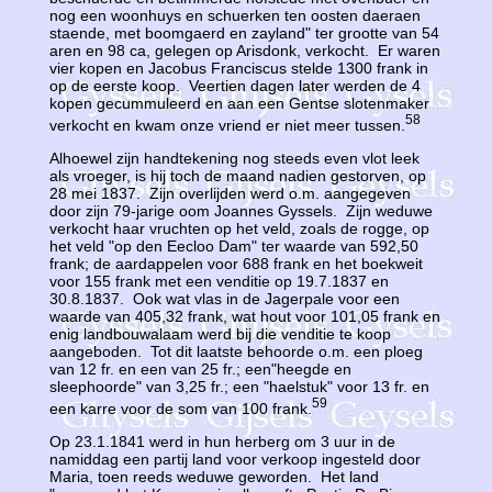
nog een woonhuys en schuerken ten oosten daeraen
staende, met boomgaerd en zayland" ter grootte van 54
aren en 98 ca, gelegen op Arisdonk, verkocht. Er waren
vier kopen en Jacobus Franciscus stelde 1300 frank in
op de eerste koop. Veertien dagen later werden de 4
kopen gecummuleerd en aan een Gentse slotenmaker
58
verkocht en kwam onze vriend er niet meer tussen.
Alhoewel zijn handtekening nog steeds even vlot leek
als vroeger, is hij toch de maand nadien gestorven, op
28 mei 1837. Zijn overlijden werd o.m. aangegeven
door zijn 79-jarige oom Joannes Gyssels. Zijn weduwe
verkocht haar vruchten op het veld, zoals de rogge, op
het veld "op den Eecloo Dam" ter waarde van 592,50
frank; de aardappelen voor 688 frank en het boekweit
voor 155 frank met een venditie op 19.7.1837 en
30.8.1837. Ook wat vlas in de Jagerpale voor een
waarde van 405,32 frank, wat hout voor 101,05 frank en
enig landbouwalaam werd bij die venditie te koop
aangeboden. Tot dit laatste behoorde o.m. een ploeg
van 12 fr. en een van 25 fr.; een"heegde en
sleephoorde" van 3,25 fr.; een "haelstuk" voor 13 fr. en
59
een karre voor de som van 100 frank.
Op 23.1.1841 werd in hun herberg om 3 uur in de
namiddag een partij land voor verkoop ingesteld door
Maria, toen reeds weduwe geworden. Het land