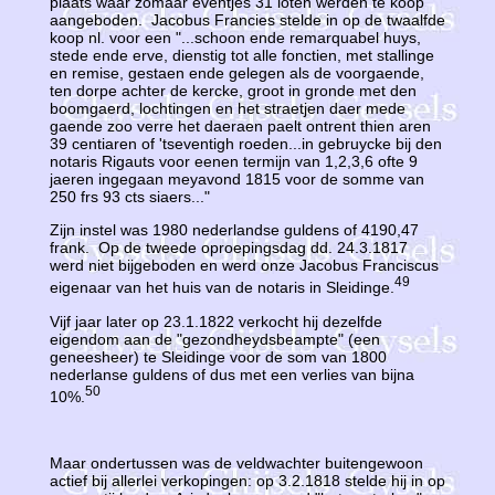
plaats waar zomaar eventjes 31 loten werden te koop
aangeboden. Jacobus Francies stelde in op de twaalfde
koop nl. voor een "...schoon ende remarquabel huys,
stede ende erve, dienstig tot alle fonctien, met stallinge
en remise, gestaen ende gelegen als de voorgaende,
ten dorpe achter de kercke, groot in gronde met den
boomgaerd, lochtingen en het straetjen daer mede
gaende zoo verre het daeraen paelt ontrent thien aren
39 centiaren of 'tseventigh roeden...in gebruycke bij den
notaris Rigauts voor eenen termijn van 1,2,3,6 ofte 9
jaeren ingegaan meyavond 1815 voor de somme van
250 frs 93 cts siaers..."
Zijn instel was 1980 nederlandse guldens of 4190,47
frank. Op de tweede oproepingsdag dd. 24.3.1817
werd niet bijgeboden en werd onze Jacobus Franciscus
49
eigenaar van het huis van de notaris in Sleidinge.
Vijf jaar later op 23.1.1822 verkocht hij dezelfde
eigendom aan de "gezondheydsbeampte" (een
geneesheer) te Sleidinge voor de som van 1800
nederlanse guldens of dus met een verlies van bijna
50
10%.
Maar ondertussen was de veldwachter buitengewoon
actief bij allerlei verkopingen: op 3.2.1818 stelde hij in op