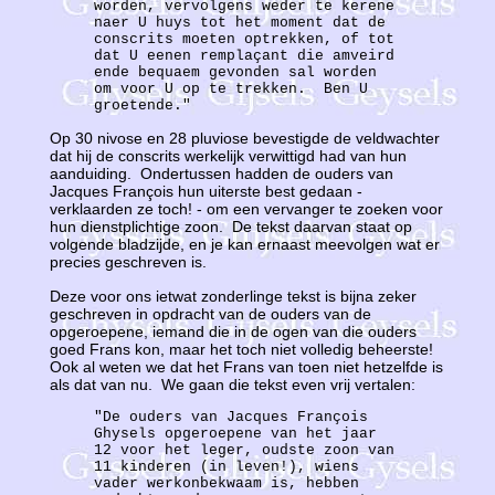
worden, vervolgens weder te kerene
naer U huys tot het moment dat de
conscrits moeten optrekken, of tot
dat U eenen remplaçant die amveird
ende bequaem gevonden sal worden
om voor U op te trekken. Ben U
groetende."
Op 30 nivose en 28 pluviose bevestigde de veldwachter
dat hij de conscrits werkelijk verwittigd had van hun
aanduiding. Ondertussen hadden de ouders van
Jacques François hun uiterste best gedaan -
verklaarden ze toch! - om een vervanger te zoeken voor
hun dienstplichtige zoon. De tekst daarvan staat op
volgende bladzijde, en je kan ernaast meevolgen wat er
precies geschreven is.
Deze voor ons ietwat zonderlinge tekst is bijna zeker
geschreven in opdracht van de ouders van de
opgeroepene, iemand die in de ogen van die ouders
goed Frans kon, maar het toch niet volledig beheerste!
Ook al weten we dat het Frans van toen niet hetzelfde is
als dat van nu. We gaan die tekst even vrij vertalen:
"De ouders van Jacques François
Ghysels opgeroepene van het jaar
12 voor het leger, oudste zoon van
11 kinderen (in leven!), wiens
vader werkonbekwaam is, hebben