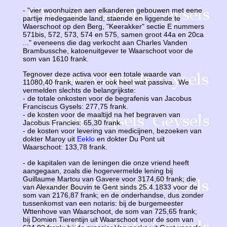
- "vier woonhuizen aen elkanderen gebouwen met eene
partije medegaende land, staende en liggende te
Waerschoot op den Berg, "Keerakker" sectie E nummers
571bis, 572, 573, 574 en 575, samen groot 44a en 20ca
..." eveneens die dag verkocht aan Charles Vanden
Brambussche, katoenuitgever te Waarschoot voor de
som van 1610 frank.
Tegnover deze activa voor een totale waarde van
11080,40 frank, waren er ook heel wat passiva. We
vermelden slechts de belangrijkste:
- de totale onkosten voor de begrafenis van Jacobus
Franciscus Gysels: 277,75 frank.
- de kosten voor de maaltijd na het begraven van
Jacobus Francies: 65,30 frank.
- de kosten voor levering van medicijnen, bezoeken van
dokter Maroy uit
Eeklo
en dokter Du Pont uit
Waarschoot: 133,78 frank.
- de kapitalen van de leningen die onze vriend heeft
aangegaan, zoals die hogervermelde lening bij
Guillaume Martou van Gavere voor 3174,60 frank; die
van Alexander Bouvin te Gent sinds 25.4.1833 voor de
som van 2176,87 frank; en de onderhandse, dus zonder
tussenkomst van een notaris: bij de burgemeester
Wttenhove van Waarschoot, de som van 725,65 frank;
bij Domien Tierentijn uit Waarschoot voor de som van