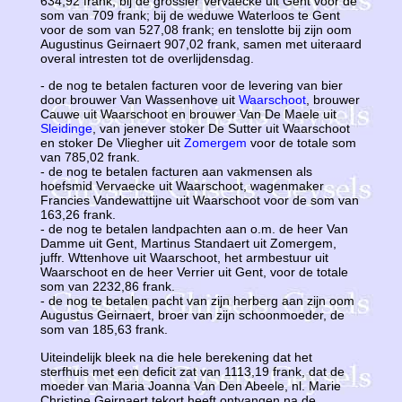
634,92 frank; bij de grossier Vervaecke uit Gent voor de
som van 709 frank; bij de weduwe Waterloos te Gent
voor de som van 527,08 frank; en tenslotte bij zijn oom
Augustinus Geirnaert 907,02 frank, samen met uiteraard
overal intresten tot de overlijdensdag.
- de nog te betalen facturen voor de levering van bier
door brouwer Van Wassenhove uit
Waarschoot
, brouwer
Cauwe uit Waarschoot en brouwer Van De Maele uit
Sleidinge
, van jenever stoker De Sutter uit Waarschoot
en stoker De Vliegher uit
Zomergem
voor de totale som
van 785,02 frank.
- de nog te betalen facturen aan vakmensen als
hoefsmid Vervaecke uit Waarschoot, wagenmaker
Francies Vandewattijne uit Waarschoot voor de som van
163,26 frank.
- de nog te betalen landpachten aan o.m. de heer Van
Damme uit Gent, Martinus Standaert uit Zomergem,
juffr. Wttenhove uit Waarschoot, het armbestuur uit
Waarschoot en de heer Verrier uit Gent, voor de totale
som van 2232,86 frank.
- de nog te betalen pacht van zijn herberg aan zijn oom
Augustus Geirnaert, broer van zijn schoonmoeder, de
som van 185,63 frank.
Uiteindelijk bleek na die hele berekening dat het
sterfhuis met een deficit zat van 1113,19 frank, dat de
moeder van Maria Joanna Van Den Abeele, nl. Marie
Christine Geirnaert tekort heeft ontvangen na de