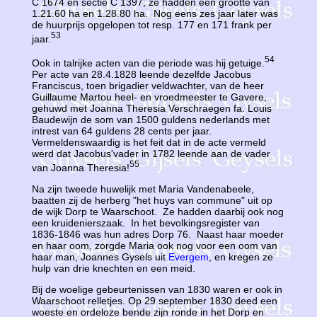
C 1674 en sectie C 1397; ze hadden een grootte van
1.21.60 ha en 1.28.80 ha. Nog eens zes jaar later was
de huurprijs opgelopen tot resp. 177 en 171 frank per
53
jaar.
54
Ook in talrijke acten van die periode was hij getuige.
Per acte van 28.4.1828 leende dezelfde Jacobus
Franciscus, toen brigadier veldwachter, van de heer
Guillaume Martou heel- en vroedmeester te Gavere,
gehuwd met Joanna Theresia Verschraegen fa. Louis
Baudewijn de som van 1500 guldens nederlands met
intrest van 64 guldens 28 cents per jaar.
Vermeldenswaardig is het feit dat in de acte vermeld
werd dat Jacobus'vader in 1782 leende aan de vader
55
van Joanna Theresia!
Na zijn tweede huwelijk met Maria Vandenabeele,
baatten zij de herberg "het huys van commune" uit op
de wijk Dorp te Waarschoot. Ze hadden daarbij ook nog
een kruidenierszaak. In het bevolkingsregister van
1836-1846 was hun adres Dorp 76. Naast haar moeder
en haar oom, zorgde Maria ook nog voor een oom van
haar man, Joannes Gysels uit
Evergem
, en kregen ze
hulp van drie knechten en een meid.
Bij de woelige gebeurtenissen van 1830 waren er ook in
Waarschoot relletjes. Op 29 september 1830 deed een
woeste en ordeloze bende zijn ronde in het Dorp en