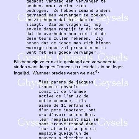
gedacht vandaag een vervanger te
hebben, maar voelen zich
bedrogen. Ze hebben iemand anders
gevraagd een vervanger te zoeken
en zij hopen dat hij daarin
slaagt. Daarom vragen zij nog
enkele dagen respijt in de hoop
dat de overheden hem niet tot de
deserteurs zullen rekenen. Zij
hopen dat de jonge man zich binnen
weinige dagen zal presenteren in
Gent met een goede vervanger."
Blijkbaar zijn ze er niet in geslaagd een vervanger te
vinden want Jacques François is uiteindelijk in het leger
43
ingelijfd. Wanneer precies weten we niet.
"les parens de jacques
francois ghysels
conscrit de l'armée
active de l'an 12 de
cette commune, fils
ainee de 11 enfans et
d'un pere impotent, ont
cru d'avoir cejourdhui,
leur remplassant mais se
sont trouvé trompé dans
leur attente; ce pere a
employé quelqu'un de
nouveau a chercher un