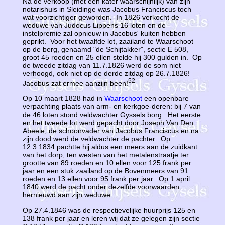
Na de verkoop (met een kater waarschijnlijk) van zijn
notarishuis in Sleidinge was Jacobus Franciscus toch
wat voorzichtiger geworden. In 1826 verkocht de
weduwe van Judocus Lippens 16 loten en de
instelpremie zal opnieuw in Jacobus' kuiten hebben
geprikt. Voor het twaalfde lot, zaailand te Waarschoot
op de berg, genaamd "de Schijtakker", sectie E 508,
groot 45 roeden en 25 ellen stelde hij 300 gulden in. Op
de tweede zitdag van 11.7.1826 werd de som niet
verhoogd, ook niet op de derde zitdag op 26.7.1826!
52
Jacobus zat ermee aanzijn been!
Op 10 maart 1828 had in
Waarschoot
een openbare
verpachting plaats van arm- en kerkgoe-deren: bij 7 van
de 46 loten stond veldwachter Gyssels borg. Het eerste
en het tweede lot werd gepacht door Joseph Van Den
Abeele, de schoonvader van Jacobus Franciscus en na
zijn dood werd de veldwachter de pachter. Op
12.3.1834 pachtte hij aldus een meers aan de zuidkant
van het dorp, ten westen van het metalenstraatje ter
grootte van 89 roeden en 10 ellen voor 125 frank per
jaar en een stuk zaailand op de Bovenmeers van 91
roeden en 13 ellen voor 95 frank per jaar. Op 1 april
1840 werd de pacht onder dezelfde voorwaarden
hernieuwd aan zijn weduwe.
Op 27.4.1846 was de respectievelijke huurprijs 125 en
138 frank per jaar en leren wij dat ze gelegen zijn sectie