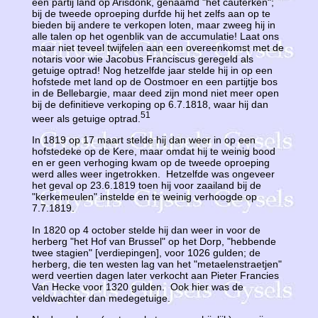
een partij land op Arisdonk, genaamd "het cauterken";
bij de tweede oproeping durfde hij het zelfs aan op te
bieden bij andere te verkopen loten, maar zweeg hij in
alle talen op het ogenblik van de accumulatie! Laat ons
maar niet teveel twijfelen aan een overeenkomst met de
notaris voor wie Jacobus Franciscus geregeld als
getuige optrad! Nog hetzelfde jaar stelde hij in op een
hofstede met land op de Oostmoer en een partijtje bos
in de Bellebargie, maar deed zijn mond niet meer open
bij de definitieve verkoping op 6.7.1818, waar hij dan
51
weer als getuige optrad.
In 1819 op 17 maart stelde hij dan weer in op een
hofstedeke op de Kere, maar omdat hij te weinig bood
en er geen verhoging kwam op de tweede oproeping
werd alles weer ingetrokken. Hetzelfde was ongeveer
het geval op 23.6.1819 toen hij voor zaailand bij de
"kerkemeulen" instelde en te weinig verhoogde op
7.7.1819.
In 1820 op 4 october stelde hij dan weer in voor de
herberg "het Hof van Brussel" op het Dorp, "hebbende
twee stagien" [verdiepingen], voor 1026 gulden; de
herberg, die ten westen lag van het "metaelenstraetjen"
werd veertien dagen later verkocht aan Pieter Francies
Van Hecke voor 1320 gulden. Ook hier was de
veldwachter dan medegetuige.