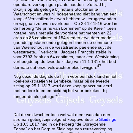
openbare verkopingen plaats hadden. Zo trad hij
dikwijls op als getuige bij notaris Stockman te
Waarschoot en was hij hoegenaamd niet bang van een
koopje! Verschillende ervan hebben wij teruggevonden
en wij gaan ze even overlopen. Op 28.12.1816 werd in
de herberg "de prins van Lorreinen" op de Kere "...een
notabel huys met alle de voordere batimenten en 22
aren en 86 centiaren of 154 roeden erve daer mede
gaende, gestaen ende gelegen binnen de commune
van Waerschoot in de weststraete, paelende suyt de
weststraete..." verkocht. Jacques François stelde in
voor 2793 frank en 64 centimes, maar een Westvlaming
verhoogde op de tweede zitdag van 11.1.1817 het bod
47
dermate dat onze veldwachter bleef zwijgen.
Nog dezelfde dag stelde hij in voor een stuk land in het
koekebakstraetjen te Lembeke, maar bij de tweede
zitting op 25.1.1817 werd deze koop geaccumuleerd
met andere loten en hield hij het voor bekeken: hij
48
fungeerde als getuige!
Dat de veldwachter toch wel wat meer was dan een
stroman getuigt zijn volgend koopavontuur te
Sleidinge
.
Op 10.3.1817 had in de herberg "de Opreyzende
Zonne" op het Dorp te Sleidinge een reuzeverkoping