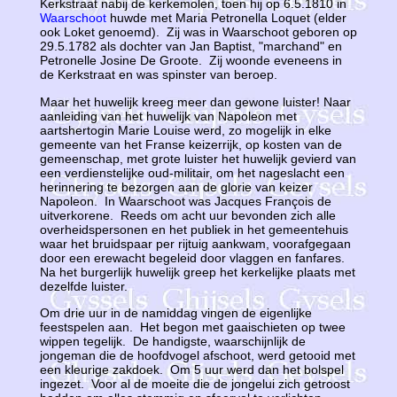
Kerkstraat nabij de kerkemolen, toen hij op 6.5.1810 in
Waarschoot
huwde met Maria Petronella Loquet (elder
ook Loket genoemd). Zij was in Waarschoot geboren op
29.5.1782 als dochter van Jan Baptist, "marchand" en
Petronelle Josine De Groote. Zij woonde eveneens in
de Kerkstraat en was spinster van beroep.
Maar het huwelijk kreeg meer dan gewone luister! Naar
aanleiding van het huwelijk van Napoleon met
aartshertogin Marie Louise werd, zo mogelijk in elke
gemeente van het Franse keizerrijk, op kosten van de
gemeenschap, met grote luister het huwelijk gevierd van
een verdienstelijke oud-militair, om het nageslacht een
herinnering te bezorgen aan de glorie van keizer
Napoleon. In Waarschoot was Jacques François de
uitverkorene. Reeds om acht uur bevonden zich alle
overheidspersonen en het publiek in het gemeentehuis
waar het bruidspaar per rijtuig aankwam, voorafgegaan
door een erewacht begeleid door vlaggen en fanfares.
Na het burgerlijk huwelijk greep het kerkelijke plaats met
dezelfde luister.
Om drie uur in de namiddag vingen de eigenlijke
feestspelen aan. Het begon met gaaischieten op twee
wippen tegelijk. De handigste, waarschijnlijk de
jongeman die de hoofdvogel afschoot, werd getooid met
een kleurige zakdoek. Om 5 uur werd dan het bolspel
ingezet. Voor al de moeite die de jongelui zich getroost