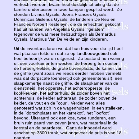
verkocht worden, kwam heel duidelijk tot uiting dat de
familie ondertussen in twee kampen gesplitst werd. Zo
stonden Livinus Gysels, Jooris Francies Gysels,
Dominicus Gislenus Gysels, de kinderen De Reu en
Francies Norbert Kesteleyn, die de erfrechten gekocht
had uit handen van Angelina Gysels, "gelaten"
tegenover de wat meer hebzuchtigen als Bernardus
Gysels, Martinus Van De Velde en zijn kinderen.
Uit de inventaris leren we dat hun huis voor die tijd heel
wat plaatsen telde en dat ze op landbouwgebied ook
heel behoorlijk waren uitgerust. Zo bestond hun woning
uit een voorkamer ten westen, de herberg ten oosten,
de herberg-kelder, de grote bovenplaats, de kamer van
de griffie (want zoals we reeds eerder hebben vermeld
was dat dorpscafé toendertijd ook gemeentehuis!), een
slaapkamertje naast de griffie, de slaapkamer van de
dienstmeid, het opperste, het achteropperste, de
kookkeuken, het achterhuis, de zolder boven het
achterhuis, de kelder achteraan, de zolder boven de
kelder, de vout en de "cour". Verder werd alles
genoteerd wat zich in de wagenhuizen, in een stalleken,
in de "dorschplaats en het karrekot", het "loofkot"
bevond. Uiteraard ook een koe, twee runderen, een
bruin ruin paard van zeven jaren, wat materiaal in de
koestal en de paardestal. Gans de inboedel werd
geschat op 3800 frank, wat ongeveer de prijs is van 18
paarden.