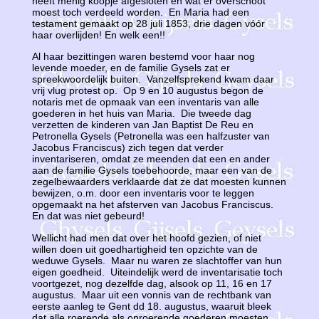
heeft menig koopje afgesloten en wat er overschoot
moest toch verdeeld worden. En Maria had een
testament gemaakt op 28 juli 1853, drie dagen vóór
haar overlijden! En welk een!!
Al haar bezittingen waren bestemd voor haar nog
levende moeder, en de familie Gysels zat er
spreekwoordelijk buiten. Vanzelfsprekend kwam daar
vrij vlug protest op. Op 9 en 10 augustus begon de
notaris met de opmaak van een inventaris van alle
goederen in het huis van Maria. Die tweede dag
verzetten de kinderen van Jan Baptist De Reu en
Petronella Gysels (Petronella was een halfzuster van
Jacobus Franciscus) zich tegen dat verder
inventariseren, omdat ze meenden dat een en ander
aan de familie Gysels toebehoorde, maar een van de
zegelbewaarders verklaarde dat ze dat moesten kunnen
bewijzen, o.m. door een inventaris voor te leggen
opgemaakt na het afsterven van Jacobus Franciscus.
En dat was niet gebeurd!
Wellicht had men dat over het hoofd gezien, of niet
willen doen uit goedhartigheid ten opzichte van de
weduwe Gysels. Maar nu waren ze slachtoffer van hun
eigen goedheid. Uiteindelijk werd de inventarisatie toch
voortgezet, nog dezelfde dag, alsook op 11, 16 en 17
augustus. Maar uit een vonnis van de rechtbank van
eerste aanleg te Gent dd 18. augustus, waaruit bleek
dat alle roerende als onroerende goederen moesten