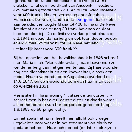
"genaamd het Keusemeirselken ofte Peetje De Bie-
stuksken ... al den noordkant van Arisdonk..." sectie C
425 met een grootte van 22 a. en 80 ca. werd ingesteld
voor 400 frank. Na een verhoging door Jacobus
Franciscus De Neve, landman te
Evergem
, die er ook
aan paalde, verhoogde Maria tot 480 fr. maar De Neve
liet niet af en deed er nog 20 frank bovenop en daar
bleef het dan bij. De definitieve verkoop had plaats op
6.2.1841 in dezelfde herberg en ook toen deden beiden
er elk 2 maal 25 frank bij tot De Neve het land
60
uiteindelijk kocht voor 600 frank.
Bij het opstellen van het bevolkingsboek in 1846 schreef
men Maria in als "vleeschhowster", maar bewoonde ze
wel de herberg van het gemeentehuis. Bij haar woonde
nog een dienstknecht en een koewachter, alsook een
meid. Haar inwonende oom Augustinus overleed op
14.6.1847, en de inwonende oom van haar man stierf
op Allerzielen 1851.
Maria stierf in haar woning "... staende ten dorpe..." -
schreef men in het overlijdensregister en daarin wordt
alleen het beroep van herbergierster genoteerd - op
1.8.1853 op 58-jarige leeftijd.
En net zoals het nu is, heeft men allicht ook vroeger
uitgekeken naar wat er in het testament van Maria zal
gestaan hebben. Haar echtgenoot (en later ook zijzelf)