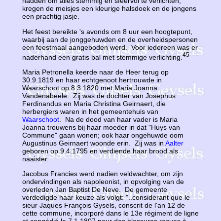
hadden om alles stemmig en sfeervol te verlichten,
kregen de meisjes een kleurige halsdoek en de jongens
een prachtig jasje.
Het feest bereikte 's avonds om 8 uur een hoogtepunt,
waarbij aan de jonggehuwden en de overheidspersonen
een feestmaal aangeboden werd. Voor iedereen was er
45
naderhand een gratis bal met stemmige verlichting.
Maria Petronella keerde naar de Heer terug op
30.9.1819 en haar echtgenoot hertrouwde in
Waarschoot op 8.3.1820 met Maria Joanna
Vandenabeele. Zij was de dochter van Josephus
Ferdinandus en Maria Christina Geirnaert, die
herbergiers waren in het gemeentehuis van
Waarschoot
. Na de dood van haar vader is Maria
Joanna trouwens bij haar moeder in dat "Huys van
Commune" gaan wonen; ook haar ongehuwde oom
Augustinus Geirnaert woonde erin. Zij was in
Aalter
geboren op 9.4.1795 en verdiende haar brood als
naaister.
Jacobus Francies werd nadien veldwachter, om zijn
ondervindingen als napoleonist, in opvolging van de
overleden Jan Baptist De Neve. De gemeente
verdedigde haar keuze als volgt: "..considerant que le
sieur Jaques François Gysels, conscrit de l'an 12 de
cette commune, incorporé dans le 13e régiment de ligne