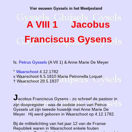
Vier eeuwen Gyssels in het Meetjesland
A VIII 1 Jacobus
Franciscus Gysens
fs.
Petrus Gyssels
(A VII 1) & Anne Marie De Meyer
°
Waarschoot
4.12.1782
x Waarschoot 6.5.1810 Maria Petronella Loquet
† Waarschoot 28.5.1837
J
acobus Franciscus Gysens - zo schreef de pastoor in
zijn doopregister - was de oudste zoon van Petrus
Gyssels uit zijn tweede huwelijk met Anne Marie De
Meyer. Hij werd geboren in Waarschoot op 4.12.1782.
Bij de militielichting van het jaar 12 van de Franse
Republiek waren in Waarschoot enkele fouten