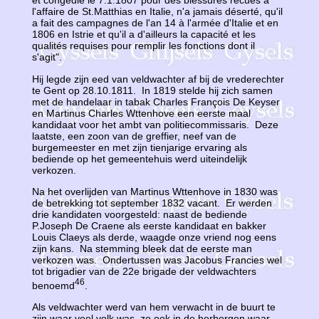
et congédié le 7.1.1807 pour des blessures recues à
l'affaire de St.Matthias en Italie, n'a jamais déserté, qu'il
a fait des campagnes de l'an 14 à l'armée d'Italie et en
1806 en Istrie et qu'il a d'ailleurs la capacité et les
qualités requises pour remplir les fonctions dont il
s'agit".
Hij legde zijn eed van veldwachter af bij de vrederechter
te Gent op 28.10.1811. In 1819 stelde hij zich samen
met de handelaar in tabak Charles François De Keyser
en Martinus Charles Wttenhove een eerste maal
kandidaat voor het ambt van politiecommissaris. Deze
laatste, een zoon van de greffier, neef van de
burgemeester en met zijn tienjarige ervaring als
bediende op het gemeentehuis werd uiteindelijk
verkozen.
Na het overlijden van Martinus Wttenhove in 1830 was
de betrekking tot september 1832 vacant. Er werden
drie kandidaten voorgesteld: naast de bediende
P.Joseph De Craene als eerste kandidaat en bakker
Louis Claeys als derde, waagde onze vriend nog eens
zijn kans. Na stemming bleek dat de eerste man
verkozen was. Ondertussen was Jacobus Francies wel
tot brigadier van de 22e brigade der veldwachters
46
benoemd
.
Als veldwachter werd van hem verwacht in de buurt te
zijn waar veel volk was, zo ook in de herbergen waar