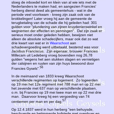
sloeg de inboedel kort en klein van al wie iets met de
Nederlanders te maken had, en aangezien Francies'
herberg dienst deed als gemeentehuis - wat in die
periode veel voorkwam - kreeg zijn zaak ook van de
brokkelingen! Later vroeg hij aan de gemeente de
terugbetaling van de schade die hij geleden had: 301
gulden voor "plundering van zijnen kruydenierswinkel en
wegnemen der effecten en penningen". Dat zijn zaak er
serieus moet onder geleden hebben, bewijzen niet
alleen de absolute schadecijfers, maar ook dat zo wat
drie kwart van wat er in
Waarschoot
aan
schadevergoeding werd uitbetaald, bestemd was voor
Jacobus Franciscus. Zijn eigenaar, brouwer Francies
Millecam uit Ledeberg vroeg bovendien nog 26,78
gulden "wegens het aen stukken slagen en vernietigen
der calsijnen en ruyten van zijn huys bewoond door
56
Francies Gysels".
In de meimaand van 1833 kreeg Waarschoot
verschillende regimenten op logement. Zo logeerden
op 19 mei het 12e regiment met 788 man en op 22 mei
het zevende met 637 man op verschillende plaatsen,
o.m. bij Francies op 19 mei twee man en op 22 mei drie
man. Daarvoor kreeg hij een vergoeding van 74
57
centiemen per man en per dag.
Op 12.4.1837 werd in hun herberg "een behuysde,
beschuerde en betimmerde hofstede met ovenbuer en