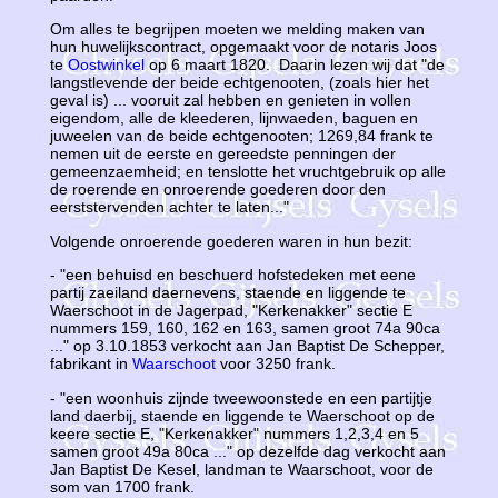
Om alles te begrijpen moeten we melding maken van
hun huwelijkscontract, opgemaakt voor de notaris Joos
te
Oostwinkel
op 6 maart 1820. Daarin lezen wij dat "de
langstlevende der beide echtgenooten, (zoals hier het
geval is) ... vooruit zal hebben en genieten in vollen
eigendom, alle de kleederen, lijnwaeden, baguen en
juweelen van de beide echtgenooten; 1269,84 frank te
nemen uit de eerste en gereedste penningen der
gemeenzaemheid; en tenslotte het vruchtgebruik op alle
de roerende en onroerende goederen door den
eerststervenden achter te laten..."
Volgende onroerende goederen waren in hun bezit:
- "een behuisd en beschuerd hofstedeken met eene
partij zaeiland daernevens, staende en liggende te
Waerschoot in de Jagerpad, "Kerkenakker" sectie E
nummers 159, 160, 162 en 163, samen groot 74a 90ca
..." op 3.10.1853 verkocht aan Jan Baptist De Schepper,
fabrikant in
Waarschoot
voor 3250 frank.
- "een woonhuis zijnde tweewoonstede en een partijtje
land daerbij, staende en liggende te Waerschoot op de
keere sectie E, "Kerkenakker" nummers 1,2,3,4 en 5
samen groot 49a 80ca ..." op dezelfde dag verkocht aan
Jan Baptist De Kesel, landman te Waarschoot, voor de
som van 1700 frank.