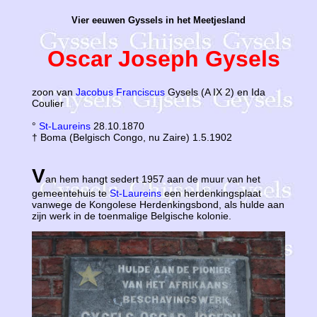
Vier eeuwen Gyssels in het Meetjesland
Oscar Joseph Gysels
zoon van
Jacobus Franciscus
Gysels (A IX 2) en Ida
Coulier
°
St-Laureins
28.10.1870
† Boma (Belgisch Congo, nu Zaire) 1.5.1902
V
an hem hangt sedert 1957 aan de muur van het
gemeentehuis te
St-Laureins
een herdenkingsplaat
vanwege de Kongolese Herdenkingsbond, als hulde aan
zijn werk in de toenmalige Belgische kolonie.