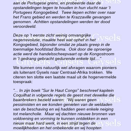
aan de Portugese grens, en probeerde daar de
opstandelingen tegen te houden in hun vlucht naar 't
Portugees Kongogebied. Twee liepen echter over naar
het Frans gebied en werden te Krazzaville gevangen
genomen. Achttien opstandelingen werden ter dood
veroordeeld.
Deze op 't eerste zicht weinig omvangrijke
negerrevolutie, maakte heel wat ophef in het
Kongogebied, bijzonder omdat ze plaats greep in de
toenmalige hoofdstad Boma. Ook door die oproerige
actie werd de handelsscheepvaart op de Kongostroom
in 't gedrang gebracht gedurende enkele tijd...."
We kunnen ons natuurlijk wel afvragen waarom pioniers
als luitenant Gysels naar Centraal-Afrika trokken. We
citeren ten slotte een laatste maal uit de hogervermelde
toespraak:
"... In zijn boek "Sur le Haut Congo" beschreef kapitein
Coquilhat in volgende regels de geest met dewelke die
baanbrekers bezield waren: 'Wij waren geen
pessimisten en we konden genieten van de weldaden
van de beschaving en wij hadden geen enkele neiging
tot melancholie. Maar wij dachten nieuwe bronnen van
voldoening en vorming te kunnen ontdekken in een
nieuw maar hard werk, in een strijd tegen de
moeilijkheden en het onbekende en wij hoopten