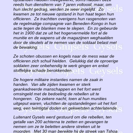
reeds hun dienstterm van 7 jaren voltooid, maar, om
hun slecht gedrag, werden ze weer ingelijfd. Zo
kwamen ze tot nieuwe opstand in hun haat tegen hun
officieren. Ze trachtten overigens hun rasgenoten van
de regelmatige compagnie van Beneden-Kongo in hun
actie tegen de blanken mee te slepen. En zo gebeurde
het in 1900 dat ze uit het hogervermelde fort al de
munitie en de wapens uit de magazijnen weghaalden
door de sleutels af te nemen van de soldaat belast met
de bewaking.
Ze schoten obussen en kogels naar de mess waar de
officieren zich schuil hielden. Gelukkig dat de oproerige
soldaten zeer onbehendig te werk gingen en enkel
stoffelijke schade berokkenden.
De hogere militaire instanties namen de zaak in
handen. Van alle zijden kwamen er sterk
geankadreerde manschappen en het fort werd
omsingeld met de bedoeling de rebellen uit te
hongeren. Op zekere nacht, toen al hun munities
uitgeput waren, vluchtten de opstandelingen uit het fort
weg, een twintigtal doden en gekwetsten achterlatende.
Luitenant Gysels werd gestuurd om die rebellen, ten
getalle van 200 achterna te zetten en gevangen te
nemen om ze te beletten andere streken uit te
moorden. Met 30 man bereikte hij de streek van Tshoa