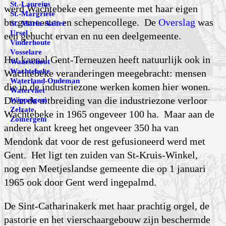
St.-Laureins
werd Wachtebeke een gemeente met haar eigen
St.-Margriete
burgemeester en schepencollege. De
Overslag
was
St.-Maria-Aalter
Ursel
een gehucht ervan en nu een deelgemeente.
Vinderhoute
Vosselare
Het kanaal Gent-Terneuzen heeft natuurlijk ook in
Waarschoot
Wachtebeke
Wachtebeke veranderingen meege­bracht: mensen
Waterland-Oudeman
die in de industriezone werken komen hier wonen.
Watervliet
Door de uitbreiding van die industriezone verloor
Wippelgem
Zelzate
Wachtebeke in 1965 ongeveer 100 ha. Maar aan de
Zomergem
andere kant kreeg het ongeveer 350 ha van
Mendonk dat voor de rest gefusioneerd werd met
Gent. Het ligt ten zuiden van St-Kruis-Winkel,
nog een Meetjeslandse gemeente die op 1 januari
1965 ook door Gent werd ingepalmd.
De Sint-Catharinakerk met haar prachtig orgel, de
pastorie en het vierschaargebouw zijn beschermde