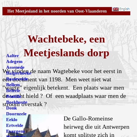
Het Meetjesland in het noorden van Oost-Vlaanderen
Wachtebeke, een
Meetjeslands dorp
Aalter
Adegem
Assenede
We vinden de naam Wagtebeke voor het eerst in
Balgerhoeke
een document van 1198. Men weet niet wat
Bassevelde
Bellem
"wagte" eigenlijk betekent. Een plaats waar men
Belzele
de wacht hield ? Of een waadplaats waar men de
Bentille
Boekhoute
stroom overstak ?
Donk
Doornzele
De Gallo-Romeinse
Eeklo
Ertvelde
heirweg die uit Antwerpen
Evergem
komt splitste zich in