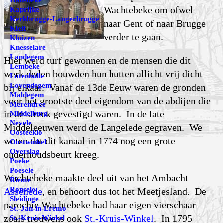
Hansbeke
Wachtebeke om ofwel
Kaprijke
Kerkbrugge-Langerbrugge
naar Gent of naar Brugge
Kleit
verder te gaan.
Kluizen
Knesselare
Landegem
Hier werd turf gewonnen en de mensen die dit
Lembeke
werk deden bouwden hun hutten allicht vrij dicht
Lotenhulle
Lovendegem
bij elkaar. Vanaf de 13de Eeuw waren de gronden
Maldegem
voor het grootste deel eigendom van de abdijen die
Merendree
in de streek gevestigd waren. In de late
Middelburg
Nevele
Middeleeuwen werd de Lange­lede gegraven. We
Oosteeklo
weten dat dit kanaal in 1774 nog een grote
Oostwinkel
Overslag
onderhoudsbeurt kreeg.
Poeke
Poesele
Wachtebeke maakte deel uit van het Ambacht
Rieme
Ronsele
Assenede
, en behoort dus tot het Meetjes­land. De
Sleidinge
parochie Wachtebeke had haar eigen vierschaar
St.-Jan-in-Eremo
zoals trouwens ook
St.-Kruis-Winkel
. In 1795
St.-Kruis-Winkel