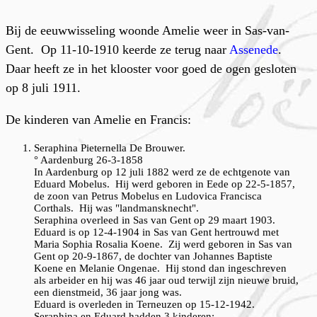
Bij de eeuwwisseling woonde Amelie weer in Sas-van-
Gent. Op 11-10-1910 keerde ze terug naar
Assenede
.
Daar heeft ze in het klooster voor goed de ogen gesloten
op 8 juli 1911.
De kinderen van Amelie en Francis:
Seraphina Pieternella De Brouwer.
° Aardenburg 26-3-1858
In Aardenburg op 12 juli 1882 werd ze de echtgenote van
Eduard Mobelus. Hij werd geboren in Eede op 22-5-1857,
de zoon van Petrus Mobelus en Ludovica Francisca
Corthals. Hij was "landmansknecht".
Seraphina overleed in Sas van Gent op 29 maart 1903.
Eduard is op 12-4-1904 in Sas van Gent hertrouwd met
Maria Sophia Rosalia Koene. Zij werd geboren in Sas van
Gent op 20-9-1867, de dochter van Johannes Baptiste
Koene en Melanie Ongenae. Hij stond dan ingeschreven
als arbeider en hij was 46 jaar oud terwijl zijn nieuwe bruid,
een dienstmeid, 36 jaar jong was.
Eduard is overleden in Terneuzen op 15-12-1942.
Seraphina en Eduard hadden 3 kinderen: