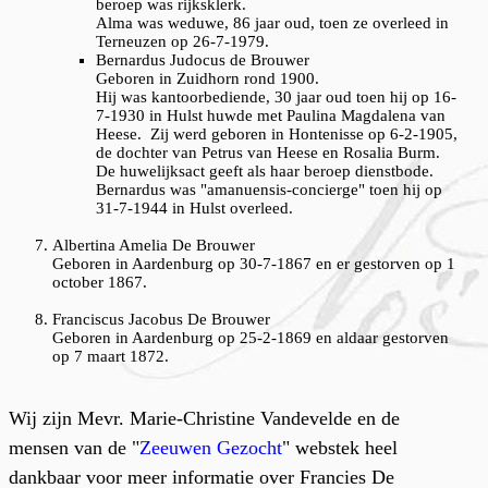
beroep was rijksklerk.
Alma was weduwe, 86 jaar oud, toen ze overleed in
Terneuzen op 26-7-1979.
Bernardus Judocus de Brouwer
Geboren in Zuidhorn rond 1900.
Hij was kantoorbediende, 30 jaar oud toen hij op 16-
7-1930 in Hulst huwde met Paulina Magdalena van
Heese. Zij werd geboren in Hontenisse op 6-2-1905,
de dochter van Petrus van Heese en Rosalia Burm.
De huwelijksact geeft als haar beroep dienstbode.
Bernardus was "amanuensis-concierge" toen hij op
31-7-1944 in Hulst overleed.
Albertina Amelia De Brouwer
Geboren in Aardenburg op 30-7-1867 en er gestorven op 1
october 1867.
Franciscus Jacobus De Brouwer
Geboren in Aardenburg op 25-2-1869 en aldaar gestorven
op 7 maart 1872.
Wij zijn Mevr. Marie-Christine Vandevelde en de
mensen van de "
Zeeuwen Gezocht
" webstek heel
dankbaar voor meer informatie over Francies De