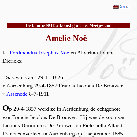
De familie NOE afkomstig uit het Meetjesland
Amelie Noë
fa.
Ferdinandus Josephus Noë
en Albertina Joanna
Dierickx
° Sas-van-Gent 29-11-1826
x Aardenburg 29-4-1857 Francis Jacobus De Brouwer
†
Assenede
8-7-1911
O
p 29-4-1857 werd ze in Aardenburg de echtgenote
van Francis Jacobus De Brouwer. Hij was de zoon van
Jacobus Dominicus De Brouwer en Pieternella Allaert.
Francies overleed in Aardenburg op 1 september 1885.